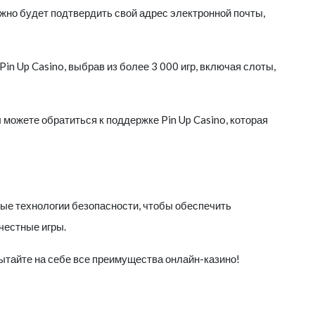
ужно будет подтвердить свой адрес электронной почты,
Pin Up Casino, выбрав из более 3 000 игр, включая слоты,
 можете обратиться к поддержке Pin Up Casino, которая
ые технологии безопасности, чтобы обеспечить
честные игры.
спытайте на себе все преимущества онлайн-казино!