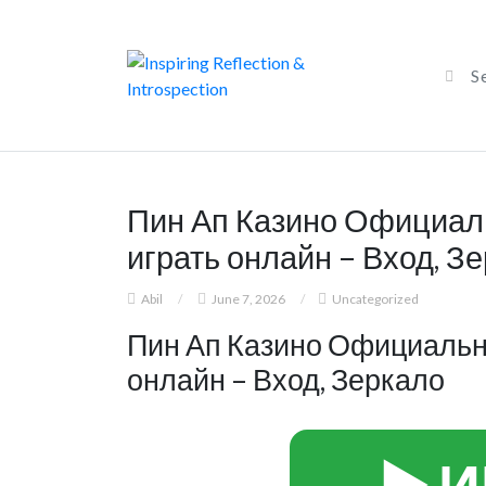
Пин Ап Казино Официальн
играть онлайн – Вход, З
Abil
/
June 7, 2026
/
Uncategorized
Пин Ап Казино Официальный
онлайн – Вход, Зеркало
▶️ 