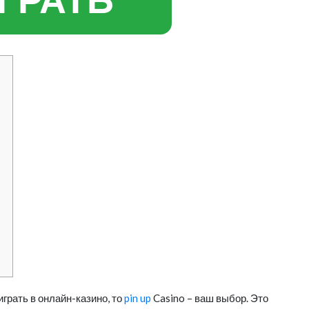
грать в онлайн-казино, то
pin up
Casino – ваш выбор. Это