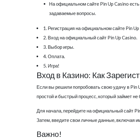
На официальном сайте Pin Up Casino есть
задаваемые вопросы.
1. Регистрация на официальном сайте Pin Up 
2. Вход на официальный сайт Pin Up Casino.
3. Выбор игры.
4. Оплата.
5. Игра!
Вход в Казино: Как Зарегис
Если вы решили попробовать свою удачу в Pin U
простой и быстрый процесс, который займет не 
Для начала, перейдите на официальный сайт Pin 
Затем, введите свои личные данные, включая и
Важно!