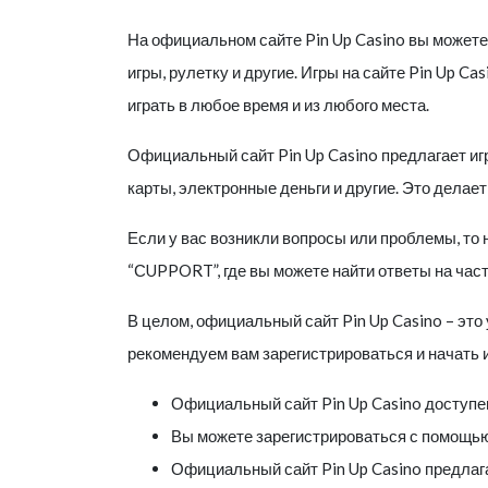
На официальном сайте Pin Up Casino вы можете 
игры, рулетку и другие. Игры на сайте Pin Up C
играть в любое время и из любого места.
Официальный сайт Pin Up Casino предлагает иг
карты, электронные деньги и другие. Это делае
Если у вас возникли вопросы или проблемы, то 
“СUPPORT”, где вы можете найти ответы на час
В целом, официальный сайт Pin Up Casino – это
рекомендуем вам зарегистрироваться и начать и
Официальный сайт Pin Up Casino доступен
Вы можете зарегистрироваться с помощью
Официальный сайт Pin Up Casino предлага