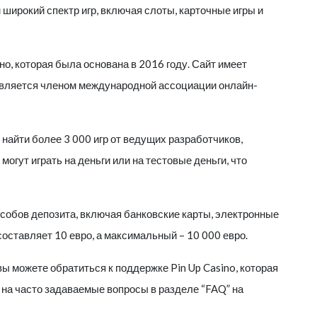
широкий спектр игр, включая слоты, карточные игры и
но, которая была основана в 2016 году. Сайт имеет
является членом международной ассоциации онлайн-
найти более 3 000 игр от ведущих разработчиков,
могут играть на деньги или на тестовые деньги, что
особов депозита, включая банковские карты, электронные
оставляет 10 евро, а максимальный – 10 000 евро.
вы можете обратиться к поддержке Pin Up Casino, которая
ы на часто задаваемые вопросы в разделе “FAQ” на