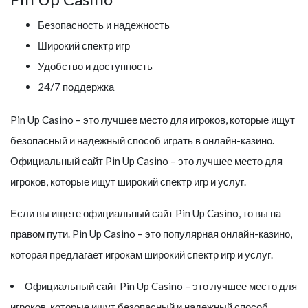
Безопасность и надежность
Широкий спектр игр
Удобство и доступность
24/7 поддержка
Pin Up Casino – это лучшее место для игроков, которые ищут
безопасный и надежный способ играть в онлайн-казино.
Официальный сайт Pin Up Casino – это лучшее место для
игроков, которые ищут широкий спектр игр и услуг.
Если вы ищете официальный сайт Pin Up Casino, то вы на
правом пути. Pin Up Casino – это популярная онлайн-казино,
которая предлагает игрокам широкий спектр игр и услуг.
Официальный сайт Pin Up Casino – это лучшее место для
игроков, которые ищут безопасный и надежный способ