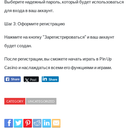
Выберите надежный пароль, который будет использоваться
для входа в ваш аккаунт.
Шаг 3: Оформите регистрацию
Нажмите на кнопку “Зарегистрироваться” и ваш аккаунт
будет создан.
После регистрации, вы сможете начать играть в Pin Up
Casino и наслаждаться всеми его функциями и играми.
Post
Share
Share
CATEGORY
UNCATEGORIZED