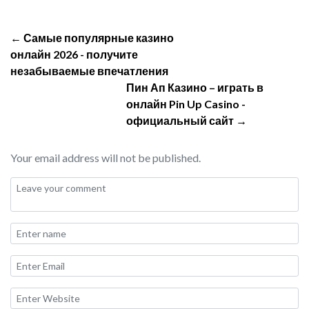
← Самые популярные казино
онлайн 2026 - получите
незабываемые впечатления
Пин Ап Казино – играть в
онлайн Pin Up Casino -
официальный сайт →
Your email address will not be published.