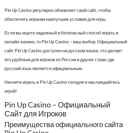
Pin Up Casino регулярно обновляет свой сайт, чтобы
обеспечить игрокам наилучшие условия для игры.
Если вы ищете надежный и безопасный способ играть в
онлайн-казино, то Pin Up Casino – ваш выбор. Официальный
сайт Pin Up Casino доступен на русском языке, что делает
его удобным для игроков из России и других стран, где
русский язык является официальным.
Начните играть в Pin Up Casino сегодня и наслаждайтесь
игрой!
Pin Up Casino – Официальный
Сайт для Игроков
Преимущества официального сайта
Pin Up Casino