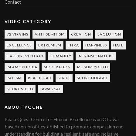
Contact
VIDEO CATEGORY
72 VIRGINS
ANTI_SEMITISM
CREATION
EVOLUTION
EXCELLENCE
EXTREMISM
FITRA
HAPPINESS
HATE
HATE PREVENTION
HUMANITY
INTRINSIC NATURE
ISLAMOPHOBIA
MODERATION
MUSLIM YOUTH
RACISM
REAL JEHAD
SERIES
SHORT NUGGET
SHORT VIDEO
TAWAKKAL
ABOUT PQCHE
PeaceQuest Centre for Human Excellence is an Ottawa
based non-profit established to promote compassion and
understanding for building a resilient, safe and inclusive