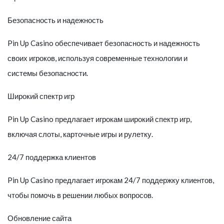
Безопасность и надежность
Pin Up Casino обеспечивает безопасность и надежность
своих игроков, используя современные технологии и
системы безопасности.
Широкий спектр игр
Pin Up Casino предлагает игрокам широкий спектр игр,
включая слоты, карточные игры и рулетку.
24/7 поддержка клиентов
Pin Up Casino предлагает игрокам 24/7 поддержку клиентов,
чтобы помочь в решении любых вопросов.
Обновление сайта