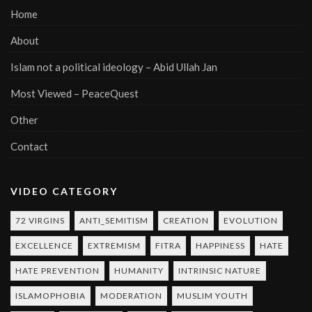
Home
About
Islam not a political ideology – Abid Ullah Jan
Most Viewed – PeaceQuest
Other
Contact
VIDEO CATEGORY
72 VIRGINS
ANTI_SEMITISM
CREATION
EVOLUTION
EXCELLENCE
EXTREMISM
FITRA
HAPPINESS
HATE
HATE PREVENTION
HUMANITY
INTRINSIC NATURE
ISLAMOPHOBIA
MODERATION
MUSLIM YOUTH