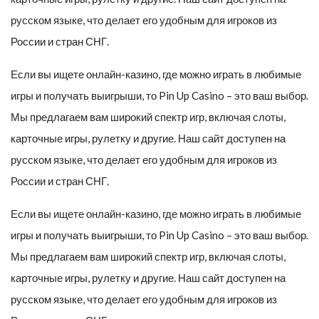
русском языке, что делает его удобным для игроков из
России и стран СНГ.
Если вы ищете онлайн-казино, где можно играть в любимые
игры и получать выигрыши, то Pin Up Casino – это ваш выбор.
Мы предлагаем вам широкий спектр игр, включая слоты,
карточные игры, рулетку и другие. Наш сайт доступен на
русском языке, что делает его удобным для игроков из
России и стран СНГ.
Если вы ищете онлайн-казино, где можно играть в любимые
игры и получать выигрыши, то Pin Up Casino – это ваш выбор.
Мы предлагаем вам широкий спектр игр, включая слоты,
карточные игры, рулетку и другие. Наш сайт доступен на
русском языке, что делает его удобным для игроков из