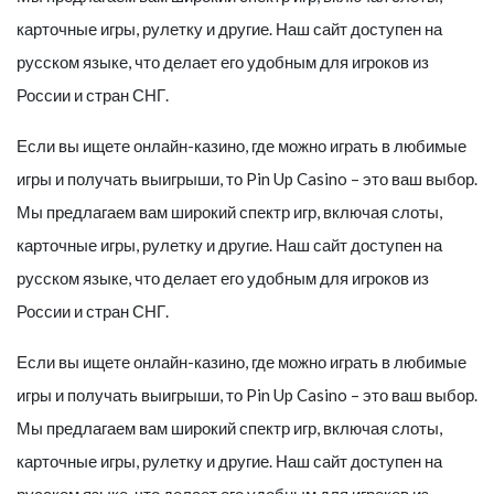
карточные игры, рулетку и другие. Наш сайт доступен на
русском языке, что делает его удобным для игроков из
России и стран СНГ.
Если вы ищете онлайн-казино, где можно играть в любимые
игры и получать выигрыши, то Pin Up Casino – это ваш выбор.
Мы предлагаем вам широкий спектр игр, включая слоты,
карточные игры, рулетку и другие. Наш сайт доступен на
русском языке, что делает его удобным для игроков из
России и стран СНГ.
Если вы ищете онлайн-казино, где можно играть в любимые
игры и получать выигрыши, то Pin Up Casino – это ваш выбор.
Мы предлагаем вам широкий спектр игр, включая слоты,
карточные игры, рулетку и другие. Наш сайт доступен на