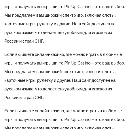
игры и получать выигрыши, то Pin Up Casino – это ваш выбор.
Мы предлагаем вам широкий спектр игр, включая слоты,
карточные игры, рулетку и другие. Наш сайт доступен на
русском языке, что делает его удобным для игроков из
России и стран СНГ.
Если вы ищете онлайн-казино, где можно играть в любимые
игры и получать выигрыши, то Pin Up Casino – это ваш выбор.
Мы предлагаем вам широкий спектр игр, включая слоты,
карточные игры, рулетку и другие. Наш сайт доступен на
русском языке, что делает его удобным для игроков из
России и стран СНГ.
Если вы ищете онлайн-казино, где можно играть в любимые
игры и получать выигрыши, то Pin Up Casino – это ваш выбор.
Мы предлагаем вам широкий спектр игр, включая слоты,