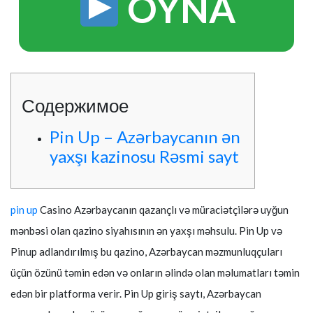
OYNA
Содержимое
Pin Up – Azərbaycanın ən
yaxşı kazinosu Rəsmi sayt
pin up
Casino Azərbaycanın qazançlı və müraciətçilərə uyğun
mənbəsi olan qazino siyahısının ən yaxşı məhsulu. Pin Up və
Pinup adlandırılmış bu qazino, Azərbaycan məzmunluqçuları
üçün özünü təmin edən və onların əlində olan məlumatları təmin
edən bir platforma verir. Pin Up giriş saytı, Azərbaycan