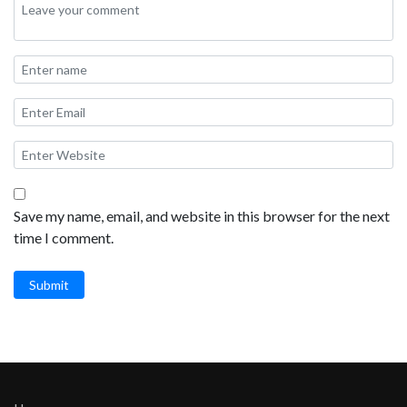
Save my name, email, and website in this browser for the next
time I comment.
Submit