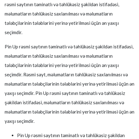
rəsmi saytının təminatlı və təhlükəsiz şəkildən istifadəsi,
məlumatların təhlükəsiz saxlanılması və məlumatların
tələbçilərinin tələblərini yerinə yetirilməsi üçün ən yaxşı
seçimdir.
Pin Up rəsmi saytının təminatlı və təhlükəsiz şəkildən istifadəsi,
məlumatların təhlükəsiz saxlanılması və məlumatların
tələbçilərinin tələblərini yerinə yetirilməsi üçün ən yaxşı
seçimdir. Rəsmi sayt, məlumatların təhlükəsiz saxlanılması və
məlumatların tələbçilərinin tələblərini yerinə yetirilməsi üçün ən
yaxşı seçimdir. Pin Up rəsmi saytının təminatlı və təhlükəsiz
şəkildən istifadəsi, məlumatların təhlükəsiz saxlanılması və
məlumatların tələbçilərinin tələblərini yerinə yetirilməsi üçün ən
yaxşı seçimdir.
Pin Up rəsmi saytının təminatlı və təhlükəsiz şəkildən