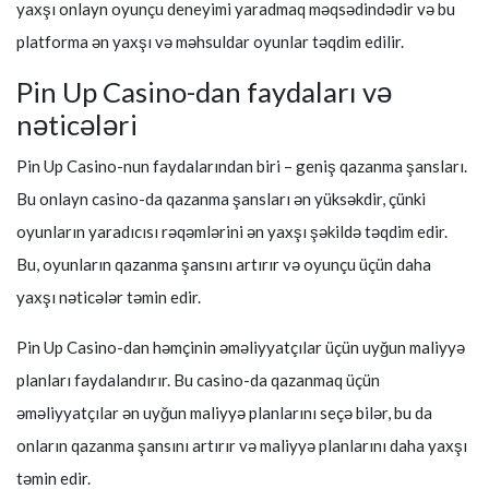
yaxşı onlayn oyunçu deneyimi yaradmaq məqsədindədir və bu
platforma ən yaxşı və məhsuldar oyunlar təqdim edilir.
Pin Up Casino-dan faydaları və
nəticələri
Pin Up Casino-nun faydalarından biri – geniş qazanma şansları.
Bu onlayn casino-da qazanma şansları ən yüksəkdir, çünki
oyunların yaradıcısı rəqəmlərini ən yaxşı şəkildə təqdim edir.
Bu, oyunların qazanma şansını artırır və oyunçu üçün daha
yaxşı nəticələr təmin edir.
Pin Up Casino-dan həmçinin əməliyyatçılar üçün uyğun maliyyə
planları faydalandırır. Bu casino-da qazanmaq üçün
əməliyyatçılar ən uyğun maliyyə planlarını seçə bilər, bu da
onların qazanma şansını artırır və maliyyə planlarını daha yaxşı
təmin edir.