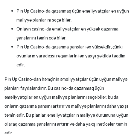
Pin Up Casino-da qazanmaq üçün əməliyyatçılar ən uyğun
maliyyə planlarını seçə bilər.
Onlayn casino-da əməliyyatçılar ən yüksək qazanma
şanslarını təmin edə bilər.
Pin Up Casino-da qazanma şansları ən yüksəkdir, çünki
oyunların yaradıcısı rəqəmlərini ən yaxşı şəkildə təqdim
edir.
Pin Up Casino-dan həmçinin əməliyyatçılar üçün uyğun maliyyə
planları faydalandırır. Bu casino-da qazanmaq üçün
əməliyyatçılar ən uyğun maliyyə planlarını seçə bilər, bu da
onların qazanma şansını artırır və maliyyə planlarını daha yaxşı
təmin edir. Bu planlar, əməliyyatçıların maliyyə durumuna uyğun
olaraq qazanma şanslarını artırır və daha yaxşı nəticələr təmin
edir.