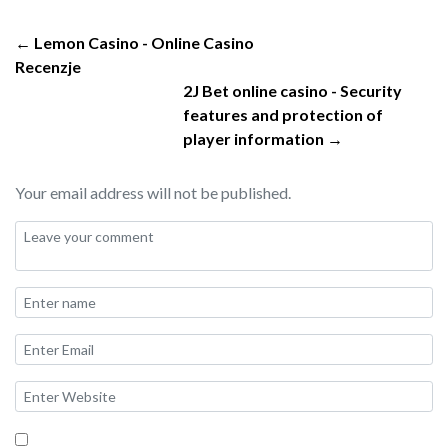
← Lemon Casino - Online Casino
Recenzje
2J Bet online casino - Security
features and protection of
player information →
Your email address will not be published.