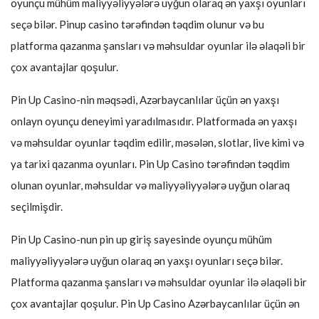
oyunçu mühüm maliyyəliyyələrə uyğun olaraq ən yaxşı oyunları
seçə bilər. Pinup casino tərəfindən təqdim olunur və bu
platforma qazanma şansları və məhsuldar oyunlar ilə əlaqəli bir
çox avantajlar qoşulur.
Pin Up Casino-nin məqsədi, Azərbaycanlılar üçün ən yaxşı
onlayn oyunçu deneyimi yaradılmasıdır. Platformada ən yaxşı
və məhsuldar oyunlar təqdim edilir, məsələn, slotlar, live kimi və
ya tarixi qazanma oyunları. Pin Up Casino tərəfindən təqdim
olunan oyunlar, məhsuldar və maliyyəliyyələrə uyğun olaraq
seçilmişdir.
Pin Up Casino-nun pin up giriş sayesinde oyunçu mühüm
maliyyəliyyələrə uyğun olaraq ən yaxşı oyunları seçə bilər.
Platforma qazanma şansları və məhsuldar oyunlar ilə əlaqəli bir
çox avantajlar qoşulur. Pin Up Casino Azərbaycanlılar üçün ən