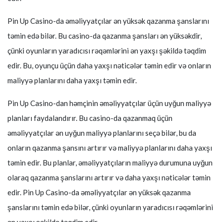
Pin Up Casino-da əməliyyatçılar ən yüksək qazanma şanslarını
təmin edə bilər. Bu casino-da qazanma şansları ən yüksəkdir,
çünki oyunların yaradıcısı rəqəmlərini ən yaxşı şəkildə təqdim
edir. Bu, oyunçu üçün daha yaxşı nəticələr təmin edir və onların
maliyyə planlarını daha yaxşı təmin edir.
Pin Up Casino-dan həmçinin əməliyyatçılar üçün uyğun maliyyə
planları faydalandırır. Bu casino-da qazanmaq üçün
əməliyyatçılar ən uyğun maliyyə planlarını seçə bilər, bu da
onların qazanma şansını artırır və maliyyə planlarını daha yaxşı
təmin edir. Bu planlar, əməliyyatçıların maliyyə durumuna uyğun
olaraq qazanma şanslarını artırır və daha yaxşı nəticələr təmin
edir. Pin Up Casino-da əməliyyatçılar ən yüksək qazanma
şanslarını təmin edə bilər, çünki oyunların yaradıcısı rəqəmlərini