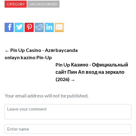
CATEGORY
UNCATEGORIZED
← Pin Up Casino - Azərbaycanda
onlayn kazino Pin-Up
Pin Up Казино - Официальный
сайт Пин Ап вход на зеркало
(2026) →
Your email address will not be published.