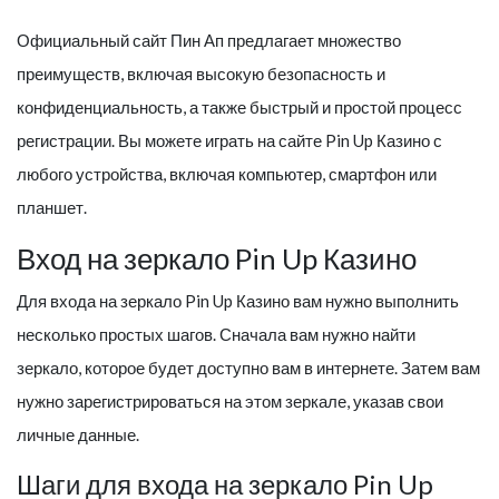
Официальный сайт Пин Ап предлагает множество
преимуществ, включая высокую безопасность и
конфиденциальность, а также быстрый и простой процесс
регистрации. Вы можете играть на сайте Pin Up Казино с
любого устройства, включая компьютер, смартфон или
планшет.
Вход на зеркало Pin Up Казино
Для входа на зеркало Pin Up Казино вам нужно выполнить
несколько простых шагов. Сначала вам нужно найти
зеркало, которое будет доступно вам в интернете. Затем вам
нужно зарегистрироваться на этом зеркале, указав свои
личные данные.
Шаги для входа на зеркало Pin Up