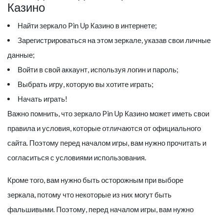
Казино
Найти зеркало Pin Up Казино в интернете;
Зарегистрироваться на этом зеркале, указав свои личные
данные;
Войти в свой аккаунт, используя логин и пароль;
Выбрать игру, которую вы хотите играть;
Начать играть!
Важно помнить, что зеркало Pin Up Казино может иметь свои
правила и условия, которые отличаются от официального
сайта. Поэтому перед началом игры, вам нужно прочитать и
согласиться с условиями использования.
Кроме того, вам нужно быть осторожным при выборе
зеркала, потому что некоторые из них могут быть
фальшивыми. Поэтому, перед началом игры, вам нужно