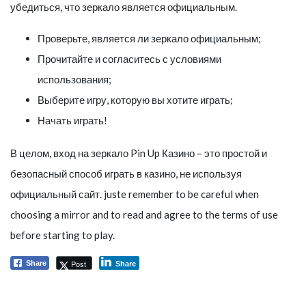
убедиться, что зеркало является официальным.
Проверьте, является ли зеркало официальным;
Прочитайте и согласитесь с условиями
использования;
Выберите игру, которую вы хотите играть;
Начать играть!
В целом, вход на зеркало Pin Up Казино – это простой и
безопасный способ играть в казино, не используя
официальный сайт. juste remember to be careful when
choosing a mirror and to read and agree to the terms of use
before starting to play.
Post
Share
Share