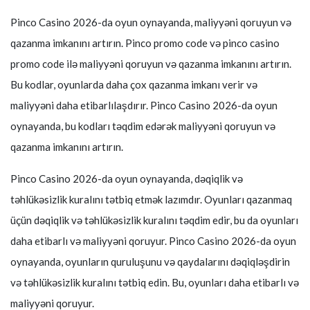
Pinco Casino 2026-da oyun oynayanda, maliyyəni qoruyun və
qazanma imkanını artırın. Pinco promo code və pinco casino
promo code ilə maliyyəni qoruyun və qazanma imkanını artırın.
Bu kodlar, oyunlarda daha çox qazanma imkanı verir və
maliyyəni daha etibarlılaşdırır. Pinco Casino 2026-da oyun
oynayanda, bu kodları təqdim edərək maliyyəni qoruyun və
qazanma imkanını artırın.
Pinco Casino 2026-da oyun oynayanda, dəqiqlik və
təhlükəsizlik kuralını tətbiq etmək lazımdır. Oyunları qazanmaq
üçün dəqiqlik və təhlükəsizlik kuralını təqdim edir, bu da oyunları
daha etibarlı və maliyyəni qoruyur. Pinco Casino 2026-da oyun
oynayanda, oyunların quruluşunu və qaydalarını dəqiqləşdirin
və təhlükəsizlik kuralını tətbiq edin. Bu, oyunları daha etibarlı və
maliyyəni qoruyur.