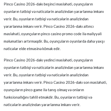
Pinco Casino 2026-dakı beşinci məsləhəti, oyunçuların
oyunların tətbiqi və nəticələrin analizindən yararlanma imkanı
verir. Bu, oyunların tətbiqi və nəticələrin analizindən
yararlanma imkanı verir. Pinco Casino 2026-dakı altıncı
məsləhəti, oyunçuların pinco casino promo code ilə maliyyəli
məlumatları artırmaqdir. Bu, oyunçuların oyunlarda daha yaxşı
nəticələr elde etməsinə kömək edir.
Pinco Casino 2026-dakı yedinci məsləhəti, oyunçuların
oyunların tətbiqi və nəticələrin analizindən yararlanma imkanı
verir. Bu, oyunların tətbiqi və nəticələrin analizindən
yararlanma imkanı verir. Pinco Casino 2026-dakı son məsləhəti,
oyunçuların pinco game ilə tanış olmaq və onların
funksionallığını təhlil etməkdir. Bu, oyunların tətbiqi və
nəticələrin analizindən yararlanma imkanı verir.