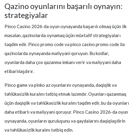
Qazino oyunlarını başarılı oynayın:
strategiyalar
Pinco Casino 2026-da oyun oynayanda başarılı olmaq üçün ilk
məsələn, qazinolarda oynamaq üçün müxtəlif strategiyaları
təqdim edir. Pinco promo code və pinco casino promo code ilə
qazinolarda oynayanda maliyyəni qoruyun. Bu kodlar,
oyunlarda daha çox qazanma imkanı verir və maliyyəni daha
etibarlılaşdırır.
Pinco game və pinko az oyunlarını oynayanda, dəqiqlik və
təhlükəsizlik kuralını tətbiq etmək lazımdır. Oyunları qazanmaq
üçün dəqiqlik və təhlükəsizlik kuralını təqdim edir, bu da oyunları
daha etibarlı və maliyyəni qoruyur. Pinco Casino 2026-da oyun
oynayanda, oyunların quruluşunu və qaydalarını dəqiqləşdirin
və təhlükəsizlik kuralını tətbiq edin.