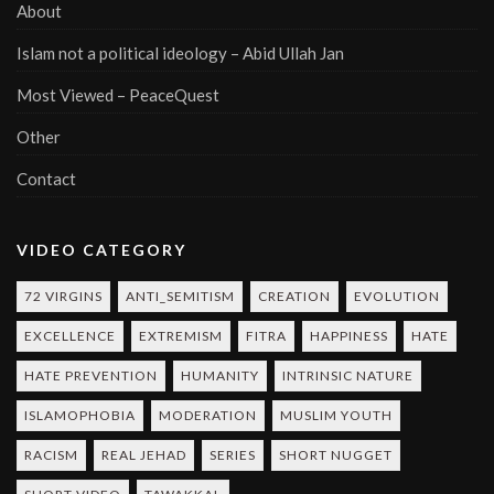
About
Islam not a political ideology – Abid Ullah Jan
Most Viewed – PeaceQuest
Other
Contact
VIDEO CATEGORY
72 VIRGINS
ANTI_SEMITISM
CREATION
EVOLUTION
EXCELLENCE
EXTREMISM
FITRA
HAPPINESS
HATE
HATE PREVENTION
HUMANITY
INTRINSIC NATURE
ISLAMOPHOBIA
MODERATION
MUSLIM YOUTH
RACISM
REAL JEHAD
SERIES
SHORT NUGGET