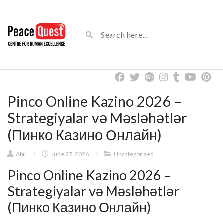
Pinco Online Kazino 2026 –
Strategiyalar və Məsləhətlər
(Пинко Казино Онлайн)
Abil
/
June 27, 2026
/
Uncategorized
Pinco Online Kazino 2026 –
Strategiyalar və Məsləhətlər
(Пинко Казино Онлайн)