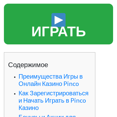
ИГРАТЬ
Содержимое
Преимущества Игры в
Онлайн Казино Pinco
Как Зарегистрироваться
и Начать Играть в Pinco
Казино
Бонусы и Акции для