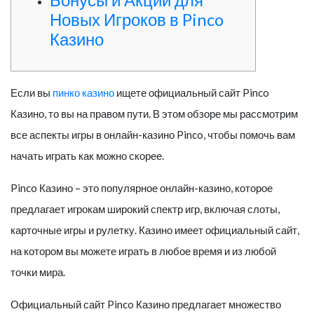
Новых Игроков в Pinco
Казино
Если вы
пинко казино
ищете официальный сайт Pinco
Казино, то вы на правом пути. В этом обзоре мы рассмотрим
все аспекты игры в онлайн-казино Pinco, чтобы помочь вам
начать играть как можно скорее.
Pinco Казино – это популярное онлайн-казино, которое
предлагает игрокам широкий спектр игр, включая слоты,
карточные игры и рулетку. Казино имеет официальный сайт,
на котором вы можете играть в любое время и из любой
точки мира.
Официальный сайт Pinco Казино предлагает множество