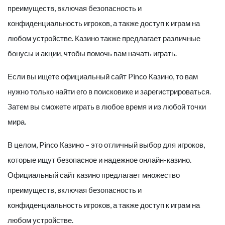
преимуществ, включая безопасность и
конфиденциальность игроков, а также доступ к играм на
любом устройстве. Казино также предлагает различные
бонусы и акции, чтобы помочь вам начать играть.
Если вы ищете официальный сайт Pinco Казино, то вам
нужно только найти его в поисковике и зарегистрироваться.
Затем вы сможете играть в любое время и из любой точки
мира.
В целом, Pinco Казино – это отличный выбор для игроков,
которые ищут безопасное и надежное онлайн-казино.
Официальный сайт казино предлагает множество
преимуществ, включая безопасность и
конфиденциальность игроков, а также доступ к играм на
любом устройстве.