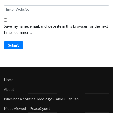
Save my name, email, and website in this browser for the next
time I comment.
Submit
Home
About
Islam not a political ideology – Abid Ullah Jan
Most Viewed – PeaceQuest