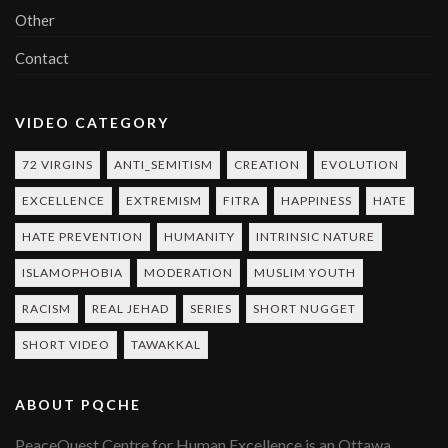
Other
Contact
VIDEO CATEGORY
72 VIRGINS
ANTI_SEMITISM
CREATION
EVOLUTION
EXCELLENCE
EXTREMISM
FITRA
HAPPINESS
HATE
HATE PREVENTION
HUMANITY
INTRINSIC NATURE
ISLAMOPHOBIA
MODERATION
MUSLIM YOUTH
RACISM
REAL JEHAD
SERIES
SHORT NUGGET
SHORT VIDEO
TAWAKKAL
ABOUT PQCHE
PeaceQuest Centre for Human Excellence is an Ottawa