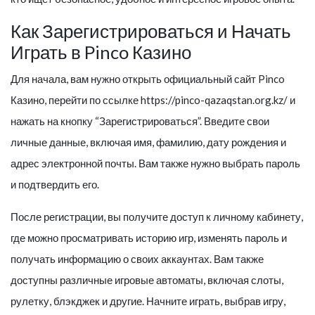
Как Зарегистрироваться и Начать
Играть в Pinco Казино
Для начала, вам нужно открыть официальный сайт Pinco
Казино, перейти по ссылке https://pinco-qazaqstan.org.kz/ и
нажать на кнопку “Зарегистрироваться”. Введите свои
личные данные, включая имя, фамилию, дату рождения и
адрес электронной почты. Вам также нужно выбрать пароль
и подтвердить его.
После регистрации, вы получите доступ к личному кабинету,
где можно просматривать историю игр, изменять пароль и
получать информацию о своих аккаунтах. Вам также
доступны различные игровые автоматы, включая слоты,
рулетку, блэкджек и другие. Начните играть, выбрав игру,