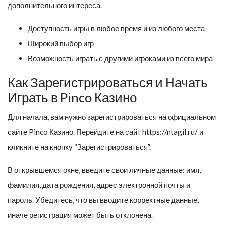
дополнительного интереса.
Доступность игры в любое время и из любого места
Широкий выбор игр
Возможность играть с другими игроками из всего мира
Как Зарегистрироваться и Начать
Играть в Pinco Казино
Для начала, вам нужно зарегистрироваться на официальном
сайте Pinco Казино. Перейдите на сайт https://ntagil.ru/ и
кликните на кнопку “Зарегистрироваться”.
В открывшемся окне, введите свои личные данные: имя,
фамилия, дата рождения, адрес электронной почты и
пароль. Убедитесь, что вы вводите корректные данные,
иначе регистрация может быть отклонена.