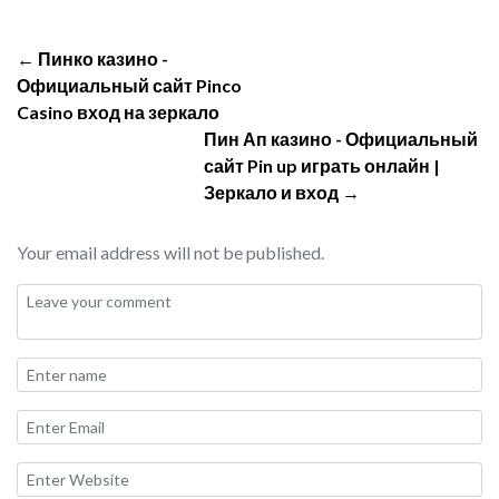
← Пинко казино -
Официальный сайт Pinco
Casino вход на зеркало
Пин Ап казино - Официальный
сайт Pin up играть онлайн |
Зеркало и вход →
Your email address will not be published.