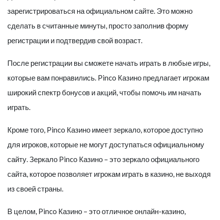
зарегистрироваться на официальном сайте. Это можно
сделать в считанные минуты, просто заполнив форму
регистрации и подтвердив свой возраст.
После регистрации вы сможете начать играть в любые игры,
которые вам понравились. Pinco Казино предлагает игрокам
широкий спектр бонусов и акций, чтобы помочь им начать
играть.
Кроме того, Pinco Казино имеет зеркало, которое доступно
для игроков, которые не могут доступаться официальному
сайту. Зеркало Pinco Казино – это зеркало официального
сайта, которое позволяет игрокам играть в казино, не выходя
из своей страны.
В целом, Pinco Казино – это отличное онлайн-казино,