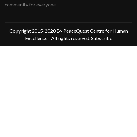
community for everyone.
Copyright 2015-2020 By PeaceQuest Centre for Human
Excellence - All rights reserved.
Subscribe