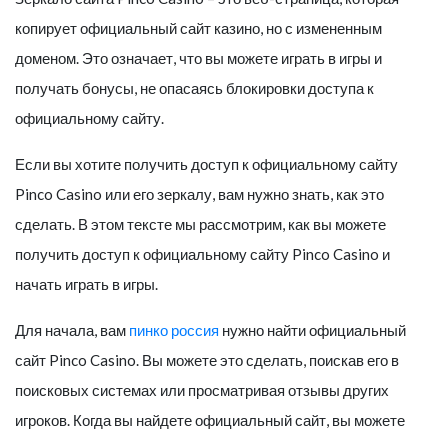
копирует официальный сайт казино, но с измененным
доменом. Это означает, что вы можете играть в игры и
получать бонусы, не опасаясь блокировки доступа к
официальному сайту.
Если вы хотите получить доступ к официальному сайту
Pinco Casino или его зеркалу, вам нужно знать, как это
сделать. В этом тексте мы рассмотрим, как вы можете
получить доступ к официальному сайту Pinco Casino и
начать играть в игры.
Для начала, вам
пинко россия
нужно найти официальный
сайт Pinco Casino. Вы можете это сделать, поискав его в
поисковых системах или просматривая отзывы других
игроков. Когда вы найдете официальный сайт, вы можете