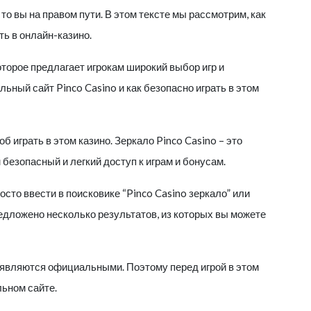
то вы на правом пути. В этом тексте мы рассмотрим, как
ть в онлайн-казино.
оторое предлагает игрокам широкий выбор игр и
ьный сайт Pinco Casino и как безопасно играть в этом
б играть в этом казино. Зеркало Pinco Casino – это
безопасный и легкий доступ к играм и бонусам.
осто ввести в поисковике “Pinco Casino зеркало” или
редложено несколько результатов, из которых вы можете
o являются официальными. Поэтому перед игрой в этом
льном сайте.