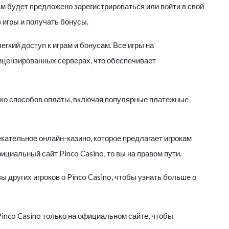
ам будет предложено зарегистрироваться или войти в свой
в игры и получать бонусы.
егкий доступ к играм и бонусам. Все игры на
ицензированных серверах, что обеспечивает
лько способов оплаты, включая популярные платежные
лекательное онлайн-казино, которое предлагает игрокам
ициальный сайт Pinco Casino, то вы на правом пути.
ы других игроков о Pinco Casino, чтобы узнать больше о
Pinco Casino только на официальном сайте, чтобы