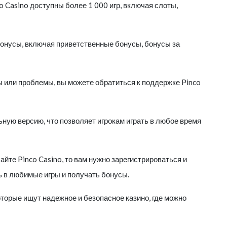
o Casino доступны более 1 000 игр, включая слоты,
бонусы, включая приветственные бонусы, бонусы за
ы или проблемы, вы можете обратиться к поддержке Pinco
ную версию, что позволяет игрокам играть в любое время
айте Pinco Casino, то вам нужно зарегистрироваться и
ь в любимые игры и получать бонусы.
которые ищут надежное и безопасное казино, где можно