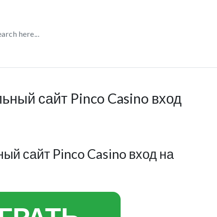
ьный сайт Pinco Casino вход
ый сайт Pinco Casino вход на
ИГРАТЬ