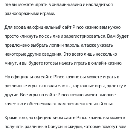
где вы можете играть в онлайн-казино и насладиться
разнообразными играми.
Для входа на официальный сайт Pinco казино вам нужно
просто кликнуть по ссылке и зарегистрироваться. Вам будет
предложено выбрать логин и пароль, а также указать
некоторые другие сведения. Это всего лишь несколько
минут, и вы будете готовы начать играть в онлайн-казино.
На официальном сайте Pinco казино вы можете играть в
различные игры, включая слоты, карточные игры, рулетку и
другие. Все игры на сайте Pinco казино имеют высокое
качество и обеспечивают вам развлекательный опыт.
Кроме того, на официальном сайте Pinco казино вы можете
получать различные бонусы и скидки, которые помогут вам