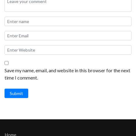
Save my name, email, and website in this browser for the next
time I comment.
Submit
Home