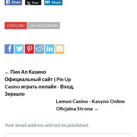
Post
Share
Share
CATEGORY
UNCATEGORIZED
← Пин Ап Казино
Официальный сайт | Pin Up
Casino играть онлайн - Вход,
Зеркало
Lemon Casino - Kasyno Online
Oficjalna Strona →
Your email address will not be published.