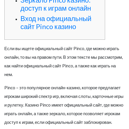
доступ к играм онлайн
Вход на официальный
сайт Pinco казино
Если вы ищете официальный сайт Pinco, где можно играть
онлайн, то вы на правом пути. В этом тексте мы рассмотрим,
как найти официальный сайт Pinco, а также как играть на
нем.
Pinco – это популярное онлайн-казино, которое предлагает
игрокам широкий спектр игр, включая слоты, карточные игры
и рулетку. Казино Pinco имеет официальный сайт, где можно
играть онлайн, а также зеркало, которое позволяет игрокам
доступ к играм, если официальный сайт заблокирован.