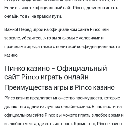
Если вы ищете официальный сайт Pinco, где можно играть
онлайн, то вы на правом пути.
Важно! Перед игрой на официальном сайте Pinco или
зеркале, убедитесь, что вы знакомы с условиями и
правилами игры, а также с политикой конфиденциальности
казино.
Пинко казино – Официальный
сайт Pinco играть онлайн
Преимущества игры в Pinco казино
Pinco казино предлагает множество преимуществ, которые
делают его одним из лучших онлайн-казино. В частности, на
официальном сайте Pinco вы можете играть в любое время и
из любого места, где есть интернет. Кроме того, Pinco казино