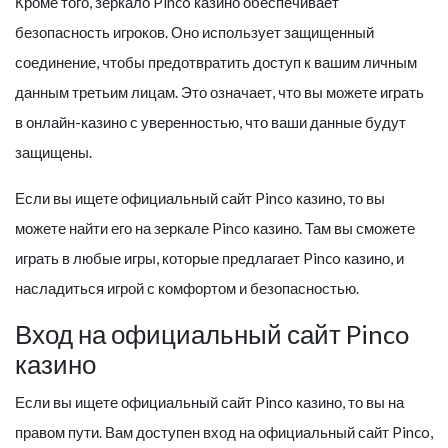
Кроме того, зеркало Pinco казино обеспечивает
безопасность игроков. Оно использует защищенный
соединение, чтобы предотвратить доступ к вашим личным
данным третьим лицам. Это означает, что вы можете играть
в онлайн-казино с уверенностью, что ваши данные будут
защищены.
Если вы ищете официальный сайт Pinco казино, то вы
можете найти его на зеркале Pinco казино. Там вы сможете
играть в любые игры, которые предлагает Pinco казино, и
насладиться игрой с комфортом и безопасностью.
Вход на официальный сайт Pinco
казино
Если вы ищете официальный сайт Pinco казино, то вы на
правом пути. Вам доступен вход на официальный сайт Pinco,