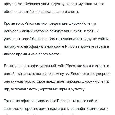
предлагает безопасную и надежную систему оплаты, что
обеспечивает безопасность вашего счета.
Кроме того, Pinco казино предлагает широкий спектр
бонусов и акций, которые помогут вам начать играть и
увеличить свой банкрол. Вам не нужно искать другие сайты,
потому что на официальном сайте Pinco вы можете играть в
любое время и из любого места.
Если вы ищете официальный сайт Pinco, где можно играть в
онлайн-казино, то вы на правом пути. Pinco – это популярное
онлайн-казино, которое предлагает игрокам широкий спектр
игр, включая слоты, карточные игры и рулетку.
Также, на официальном сайте Pinco вы можете найти
зеркало, которое поможет вам играть в онлайн-казино, если