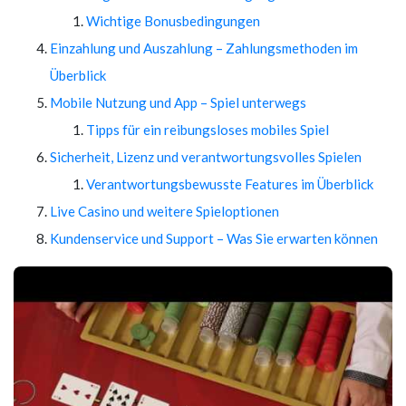
Wichtige Bonusbedingungen
Einzahlung und Auszahlung – Zahlungsmethoden im
Überblick
Mobile Nutzung und App – Spiel unterwegs
Tipps für ein reibungsloses mobiles Spiel
Sicherheit, Lizenz und verantwortungsvolles Spielen
Verantwortungsbewusste Features im Überblick
Live Casino und weitere Spieloptionen
Kundenservice und Support – Was Sie erwarten können