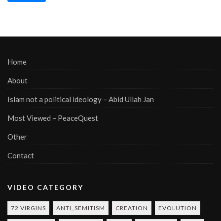
Home
About
Islam not a political ideology – Abid Ullah Jan
Most Viewed – PeaceQuest
Other
Contact
VIDEO CATEGORY
72 VIRGINS
ANTI_SEMITISM
CREATION
EVOLUTION