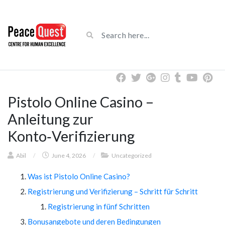
Pistolo Online Casino –
Anleitung zur
Konto‑Verifizierung
Abil
/
June 4, 2026
/
Uncategorized
Was ist Pistolo Online Casino?
Registrierung und Verifizierung – Schritt für Schritt
Registrierung in fünf Schritten
Bonusangebote und deren Bedingungen