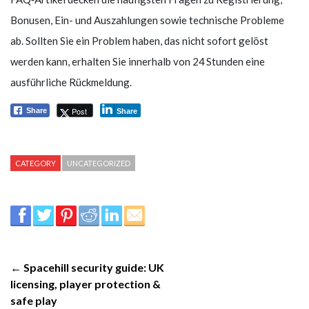
Bonusen, Ein- und Auszahlungen sowie technische Probleme
ab. Sollten Sie ein Problem haben, das nicht sofort gelöst
werden kann, erhalten Sie innerhalb von 24 Stunden eine
ausführliche Rückmeldung.
Post
Share
Share
CATEGORY
UNCATEGORIZED
← Spacehill security guide: UK
licensing, player protection &
safe play