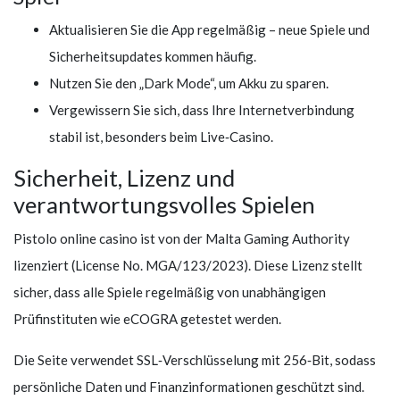
Aktualisieren Sie die App regelmäßig – neue Spiele und
Sicherheitsupdates kommen häufig.
Nutzen Sie den „Dark Mode“, um Akku zu sparen.
Vergewissern Sie sich, dass Ihre Internetverbindung
stabil ist, besonders beim Live‑Casino.
Sicherheit, Lizenz und
verantwortungsvolles Spielen
Pistolo online casino ist von der Malta Gaming Authority
lizenziert (License No. MGA/123/2023). Diese Lizenz stellt
sicher, dass alle Spiele regelmäßig von unabhängigen
Prüfinstituten wie eCOGRA getestet werden.
Die Seite verwendet SSL‑Verschlüsselung mit 256‑Bit, sodass
persönliche Daten und Finanzinformationen geschützt sind.