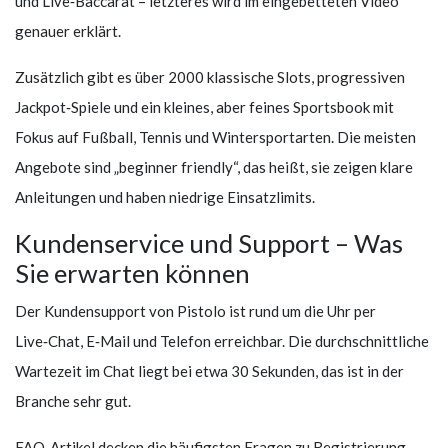
und Live‑Baccarat – letzteres wird im eingebetteten Video
genauer erklärt.
Zusätzlich gibt es über 2000 klassische Slots, progressiven
Jackpot‑Spiele und ein kleines, aber feines Sportsbook mit
Fokus auf Fußball, Tennis und Wintersportarten. Die meisten
Angebote sind „beginner friendly“, das heißt, sie zeigen klare
Anleitungen und haben niedrige Einsatzlimits.
Kundenservice und Support – Was
Sie erwarten können
Der Kundensupport von Pistolo ist rund um die Uhr per
Live‑Chat, E‑Mail und Telefon erreichbar. Die durchschnittliche
Wartezeit im Chat liegt bei etwa 30 Sekunden, das ist in der
Branche sehr gut.
FAQ‑Artikel decken die häufigsten Fragen zu Registrierung,