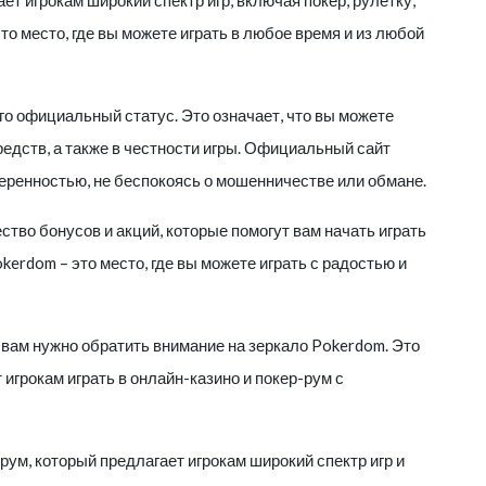
ет игрокам широкий спектр игр, включая покер, рулетку,
то место, где вы можете играть в любое время и из любой
го официальный статус. Это означает, что вы можете
едств, а также в честности игры. Официальный сайт
уверенностью, не беспокоясь о мошенничестве или обмане.
ство бонусов и акций, которые помогут вам начать играть
rdom – это место, где вы можете играть с радостью и
вам нужно обратить внимание на зеркало Pokerdom. Это
 игрокам играть в онлайн-казино и покер-рум с
рум, который предлагает игрокам широкий спектр игр и