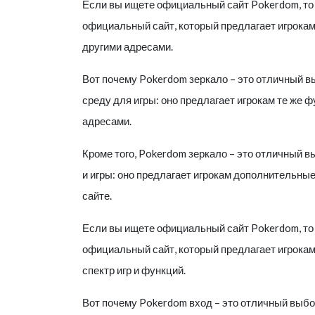
Если вы ищете официальный сайт Pokerdom, то в
официальный сайт, который предлагает игрокам 
другими адресами.
Вот почему Pokerdom зеркало – это отличный в
среду для игры: оно предлагает игрокам те же ф
адресами.
Кроме того, Pokerdom зеркало – это отличный 
и игры: оно предлагает игрокам дополнительны
сайте.
Если вы ищете официальный сайт Pokerdom, то в
официальный сайт, который предлагает игрокам
спектр игр и функций.
Вот почему Pokerdom вход – это отличный выбо