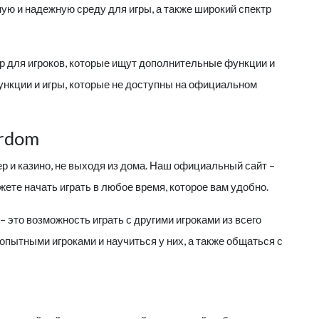
ную и надежную среду для игры, а также широкий спектр
ор для игроков, которые ищут дополнительные функции и
ункции и игры, которые не доступны на официальном
rdom
р и казино, не выходя из дома. Наш официальный сайт –
жете начать играть в любое время, которое вам удобно.
 это возможность играть с другими игроками из всего
 опытными игроками и научиться у них, а также общаться с