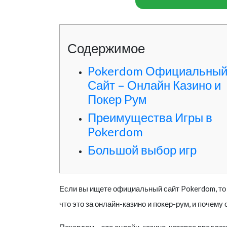
Содержимое
Pokerdom Официальны
Сайт – Онлайн Казино и
Покер Рум
Преимущества Игры в
Pokerdom
Большой выбор игр
Если вы ищете официальный сайт Pokerdom, то 
что это за онлайн-казино и покер-рум, и почему