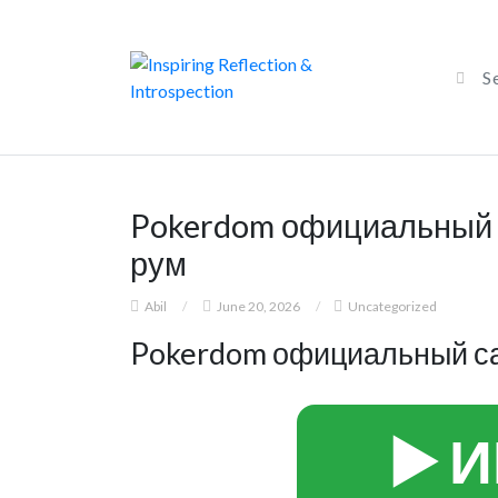
Pokerdom официальный с
рум
Abil
/
June 20, 2026
/
Uncategorized
Pokerdom официальный сай
▶️ 