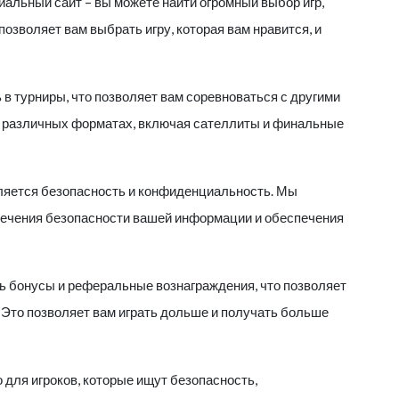
альный сайт – вы можете найти огромный выбор игр,
 позволяет вам выбрать игру, которая вам нравится, и
ь в турниры, что позволяет вам соревноваться с другими
 в различных форматах, включая сателлиты и финальные
ляется безопасность и конфиденциальность. Мы
печения безопасности вашей информации и обеспечения
ь бонусы и реферальные вознаграждения, что позволяет
 Это позволяет вам играть дольше и получать больше
 для игроков, которые ищут безопасность,