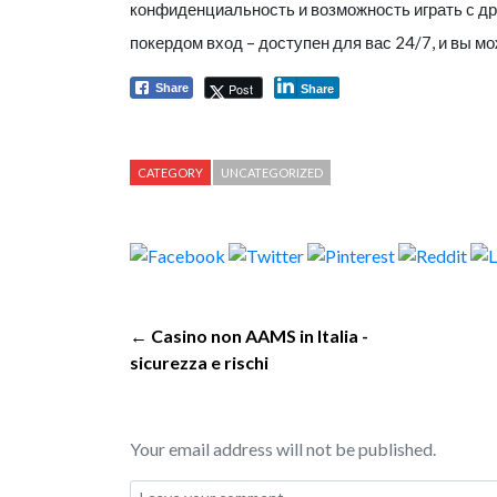
конфиденциальность и возможность играть с др
покердом вход – доступен для вас 24/7, и вы мо
Post
Share
Share
CATEGORY
UNCATEGORIZED
← Casino non AAMS in Italia -
sicurezza e rischi
Your email address will not be published.