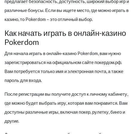
предлагает безопасность, доступность, широкий выбор игр и
различные бонусы. Если вы ищете место, где можно играть в
казино, то Pokerdom – это отличный выбор.
Как начать играть в онлайн-казино
Pokerdom
Для начала играть в онлайн-казино Pokerdom, вам нужно
зарегистрироваться на официальном сайте покердом.рф.
Вам потребуется только имя и электронная почта, а также
пароль для входа.
После регистрации вы получите доступ к личному кабинету,
где можно будет выбрать игру, которая вам понравится. Вам
доступны различные игры, включая покер, рулетку, бинго и
другие.