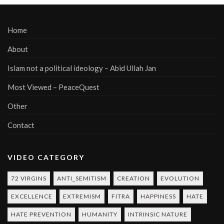
Home
About
Islam not a political ideology – Abid Ullah Jan
Most Viewed – PeaceQuest
Other
Contact
VIDEO CATEGORY
72 VIRGINS
ANTI_SEMITISM
CREATION
EVOLUTION
EXCELLENCE
EXTREMISM
FITRA
HAPPINESS
HATE
HATE PREVENTION
HUMANITY
INTRINSIC NATURE