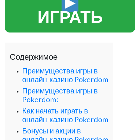
ИГРАТЬ
Содержимое
Преимущества игры в
онлайн-казино Pokerdom
Преимущества игры в
Pokerdom:
Как начать играть в
онлайн-казино Pokerdom
Бонусы и акции в
онлайн-казино Pokerdom