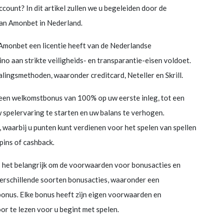
ount? In dit artikel zullen we u begeleiden door de
an Amonbet in Nederland.
 Amonbet een licentie heeft van de Nederlandse
ino aan strikte veiligheids- en transparantie-eisen voldoet.
ingsmethoden, waaronder creditcard, Neteller en Skrill.
 een welkomstbonus van 100% op uw eerste inleg, tot een
spelervaring te starten en uw balans te verhogen.
aarbij u punten kunt verdienen voor het spelen van spellen
pins of cashback.
s het belangrijk om de voorwaarden voor bonusacties en
erschillende soorten bonusacties, waaronder een
onus. Elke bonus heeft zijn eigen voorwaarden en
or te lezen voor u begint met spelen.