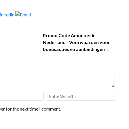
Promo Code Amonbet in
Nederland - Voorwaarden voor
bonusacties en aanbiedingen →
er for the next time I comment.