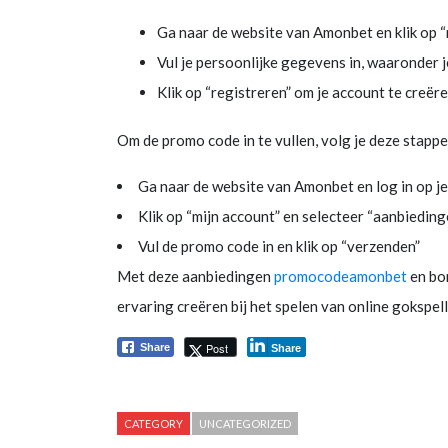
Ga naar de website van Amonbet en klik op “
Vul je persoonlijke gegevens in, waaronder
Klik op “registreren” om je account te creër
Om de promo code in te vullen, volg je deze stappe
Ga naar de website van Amonbet en log in op j
Klik op “mijn account” en selecteer “aanbieding
Vul de promo code in en klik op “verzenden”
Met deze aanbiedingen
promocodeamonbet
en bon
ervaring creëren bij het spelen van online gokspell
Post
Share
Share
CATEGORY
UNCATEGORIZED