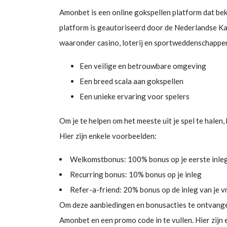
Amonbet is een online gokspellen platform dat be
platform is geautoriseerd door de Nederlandse Kan
waaronder casino, loterij en sportweddenschappe
Een veilige en betrouwbare omgeving
Een breed scala aan gokspellen
Een unieke ervaring voor spelers
Om je te helpen om het meeste uit je spel te halen
Hier zijn enkele voorbeelden:
Welkomstbonus: 100% bonus op je eerste inle
Recurring bonus: 10% bonus op je inleg
Refer-a-friend: 20% bonus op de inleg van je v
Om deze aanbiedingen en bonusacties te ontvangen
Amonbet en een promo code in te vullen. Hier zijn 