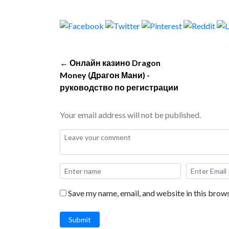
← Онлайн казино Dragon
Money (Драгон Мани) -
руководство по регистрации
Your email address will not be published.
Save my name, email, and website in this brows
Submit