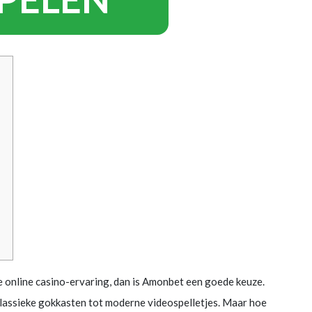
e online casino-ervaring, dan is Amonbet een goede keuze.
 klassieke gokkasten tot moderne videospelletjes. Maar hoe