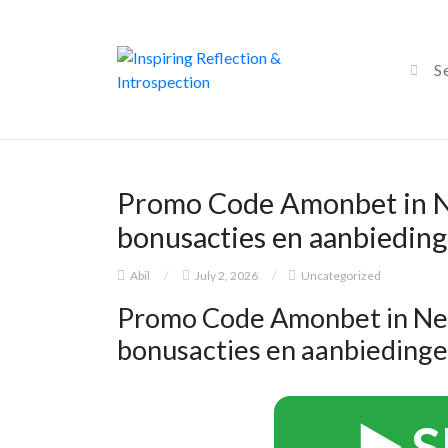
Promo Code Amonbet in N
bonusacties en aanbiedin
Abil
/
July 2, 2026
/
Uncategorized
Promo Code Amonbet in Ne
bonusacties en aanbieding
▶️ 