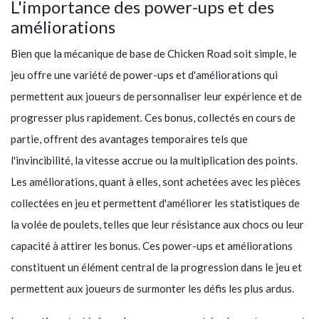
L'importance des power-ups et des
améliorations
Bien que la mécanique de base de Chicken Road soit simple, le
jeu offre une variété de power-ups et d'améliorations qui
permettent aux joueurs de personnaliser leur expérience et de
progresser plus rapidement. Ces bonus, collectés en cours de
partie, offrent des avantages temporaires tels que
l'invincibilité, la vitesse accrue ou la multiplication des points.
Les améliorations, quant à elles, sont achetées avec les pièces
collectées en jeu et permettent d'améliorer les statistiques de
la volée de poulets, telles que leur résistance aux chocs ou leur
capacité à attirer les bonus. Ces power-ups et améliorations
constituent un élément central de la progression dans le jeu et
permettent aux joueurs de surmonter les défis les plus ardus.