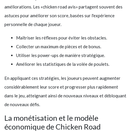
améliorations. Les «chicken road avis» partagent souvent des
astuces pour améliorer son score, basées sur l'expérience
personnelle de chaque joueur.
Maîtriser les réflexes pour éviter les obstacles.
Collecter un maximum de pièces et de bonus.
Utiliser les power-ups de manière stratégique.
Améliorer les statistiques de la volée de poulets.
En appliquant ces stratégies, les joueurs peuvent augmenter
considérablement leur score et progresser plus rapidement
dans le jeu, atteignant ainsi de nouveaux niveaux et débloquant
de nouveaux défis.
La monétisation et le modèle
économique de Chicken Road