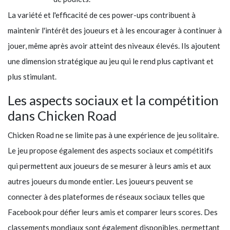
La variété et l'efficacité de ces power-ups contribuent à
maintenir l'intérêt des joueurs et à les encourager à continuer à
jouer, même après avoir atteint des niveaux élevés. Ils ajoutent
une dimension stratégique au jeu qui le rend plus captivant et
plus stimulant.
Les aspects sociaux et la compétition
dans Chicken Road
Chicken Road ne se limite pas à une expérience de jeu solitaire.
Le jeu propose également des aspects sociaux et compétitifs
qui permettent aux joueurs de se mesurer à leurs amis et aux
autres joueurs du monde entier. Les joueurs peuvent se
connecter à des plateformes de réseaux sociaux telles que
Facebook pour défier leurs amis et comparer leurs scores. Des
classements mondiaux sont également disponibles, permettant