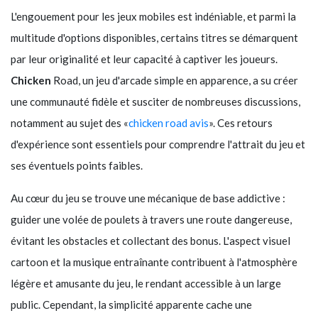
L'engouement pour les jeux mobiles est indéniable, et parmi la
multitude d'options disponibles, certains titres se démarquent
par leur originalité et leur capacité à captiver les joueurs.
Chicken
Road, un jeu d'arcade simple en apparence, a su créer
une communauté fidèle et susciter de nombreuses discussions,
notamment au sujet des «
chicken road avis
». Ces retours
d'expérience sont essentiels pour comprendre l'attrait du jeu et
ses éventuels points faibles.
Au cœur du jeu se trouve une mécanique de base addictive :
guider une volée de poulets à travers une route dangereuse,
évitant les obstacles et collectant des bonus. L'aspect visuel
cartoon et la musique entraînante contribuent à l'atmosphère
légère et amusante du jeu, le rendant accessible à un large
public. Cependant, la simplicité apparente cache une