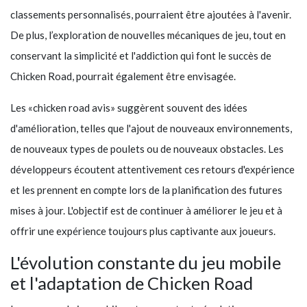
classements personnalisés, pourraient être ajoutées à l'avenir.
De plus, l’exploration de nouvelles mécaniques de jeu, tout en
conservant la simplicité et l'addiction qui font le succès de
Chicken Road, pourrait également être envisagée.
Les «chicken road avis» suggèrent souvent des idées
d'amélioration, telles que l'ajout de nouveaux environnements,
de nouveaux types de poulets ou de nouveaux obstacles. Les
développeurs écoutent attentivement ces retours d'expérience
et les prennent en compte lors de la planification des futures
mises à jour. L'objectif est de continuer à améliorer le jeu et à
offrir une expérience toujours plus captivante aux joueurs.
L'évolution constante du jeu mobile
et l'adaptation de Chicken Road