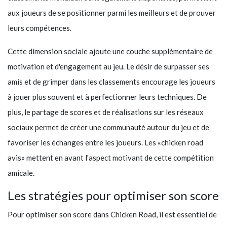
aux joueurs de se positionner parmi les meilleurs et de prouver
leurs compétences.
Cette dimension sociale ajoute une couche supplémentaire de
motivation et d'engagement au jeu. Le désir de surpasser ses
amis et de grimper dans les classements encourage les joueurs
à jouer plus souvent et à perfectionner leurs techniques. De
plus, le partage de scores et de réalisations sur les réseaux
sociaux permet de créer une communauté autour du jeu et de
favoriser les échanges entre les joueurs. Les «chicken road
avis» mettent en avant l'aspect motivant de cette compétition
amicale.
Les stratégies pour optimiser son score
Pour optimiser son score dans Chicken Road, il est essentiel de