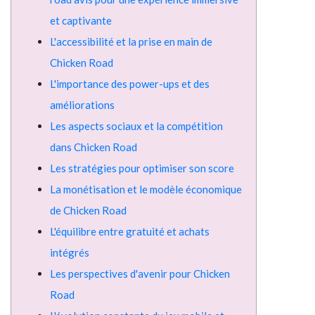
et captivante
L'accessibilité et la prise en main de
Chicken Road
L'importance des power-ups et des
améliorations
Les aspects sociaux et la compétition
dans Chicken Road
Les stratégies pour optimiser son score
La monétisation et le modèle économique
de Chicken Road
L'équilibre entre gratuité et achats
intégrés
Les perspectives d'avenir pour Chicken
Road