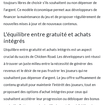
toujours libres de choisir s'ils souhaitent ou non dépenser de
l'argent. Ce modèle économique permet aux développeurs de
financer la maintenance du jeu et de proposer régulièrement de
nouvelles mises à jour et de nouveaux contenus.
L'équilibre entre gratuité et achats
intégrés
L'équilibre entre gratuité et achats intégrés est un aspect
crucial du succès de Chicken Road. Les développeurs ont réussi
à trouver un juste milieu entre la nécessité de générer des
revenus et le désir de ne pas frustrer les joueurs qui ne
souhaitent pas dépenser d'argent. Le jeu offre suffisamment de
contenu gratuit pour maintenir l'intérêt des joueurs, tout en
proposant des options d'achat intégrées pour ceux qui
souhaitent accélérer leur progression ou débloquer des bonus