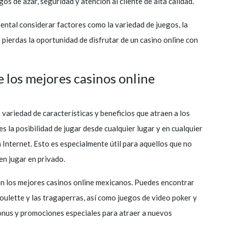
s de azar, seguridad y atención al cliente de alta calidad.
mental considerar factores como la variedad de juegos, la
te pierdas la oportunidad de disfrutar de un casino online con
e los mejores casinos online
variedad de características y beneficios que atraen a los
s la posibilidad de jugar desde cualquier lugar y en cualquier
nternet. Esto es especialmente útil para aquellos que no
en jugar en privado.
en los mejores casinos online mexicanos. Puedes encontrar
roulette y las tragaperras, así como juegos de video poker y
onus y promociones especiales para atraer a nuevos