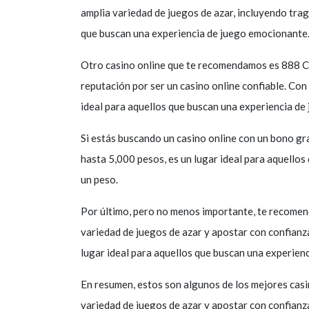
amplia variedad de juegos de azar, incluyendo traga
que buscan una experiencia de juego emocionante
Otro casino online que te recomendamos es 888 Ca
reputación por ser un casino online confiable. Con
ideal para aquellos que buscan una experiencia de
Si estás buscando un casino online con un bono gra
hasta 5,000 pesos, es un lugar ideal para aquello
un peso.
Por último, pero no menos importante, te recomen
variedad de juegos de azar y apostar con confianz
lugar ideal para aquellos que buscan una experien
En resumen, estos son algunos de los mejores casi
variedad de juegos de azar y apostar con confianz