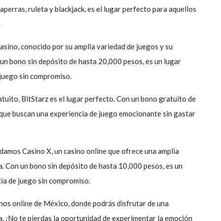
perras, ruleta y blackjack, es el lugar perfecto para aquellos
.
sino, conocido por su amplia variedad de juegos y su
 un bono sin depósito de hasta 20,000 pesos, es un lugar
 juego sin compromiso.
tuito, BitStarz es el lugar perfecto. Con un bono gratuito de
s que buscan una experiencia de juego emocionante sin gastar
damos Casino X, un casino online que ofrece una amplia
a. Con un bono sin depósito de hasta 10,000 pesos, es un
cia de juego sin compromiso.
nos online de México, donde podrás disfrutar de una
a. ¡No te pierdas la oportunidad de experimentar la emoción