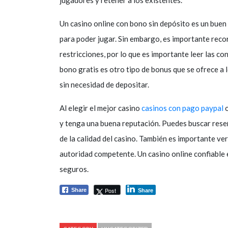
jugadores y retener a los existentes.
Un casino online con bono sin depósito es un buen
para poder jugar. Sin embargo, es importante reco
restricciones, por lo que es importante leer las co
bono gratis es otro tipo de bonus que se ofrece a 
sin necesidad de depositar.
Al elegir el mejor casino
casinos con pago paypal
o
y tenga una buena reputación. Puedes buscar rese
de la calidad del casino. También es importante veri
autoridad competente. Un casino online confiable 
seguros.
Post
Share
Share