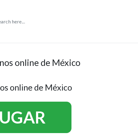
inos online de México
nos online de México
 JUGAR