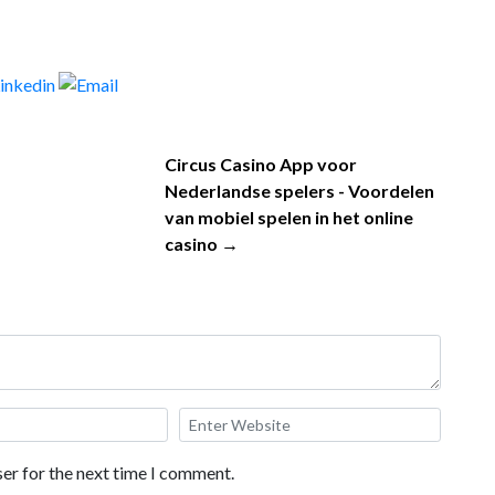
Circus Casino App voor
Nederlandse spelers - Voordelen
van mobiel spelen in het online
casino →
er for the next time I comment.