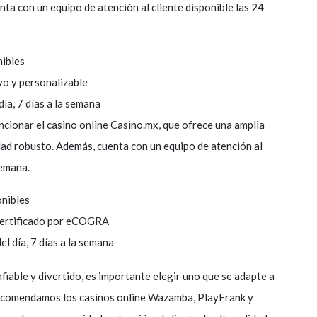
ta con un equipo de atención al cliente disponible las 24
nibles
o y personalizable
día, 7 días a la semana
cionar el casino online Casino.mx, que ofrece una amplia
dad robusto. Además, cuenta con un equipo de atención al
semana.
onibles
 certificado por eCOGRA
el día, 7 días a la semana
fiable y divertido, es importante elegir uno que se adapte a
 recomendamos los casinos online Wazamba, PlayFrank y