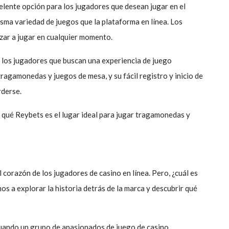
elente opción para los jugadores que desean jugar en el
misma variedad de juegos que la plataforma en línea. Los
zar a jugar en cualquier momento.
 los jugadores que buscan una experiencia de juego
agamonedas y juegos de mesa, y su fácil registro y inicio de
rderse.
 qué Reybets es el lugar ideal para jugar tragamonedas y
corazón de los jugadores de casino en línea. Pero, ¿cuál es
mos a explorar la historia detrás de la marca y descubrir qué
cuando un grupo de apasionados de juego de casino