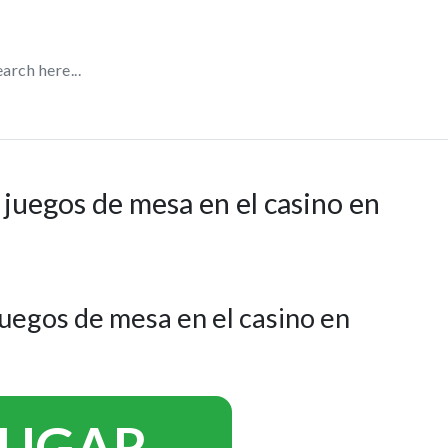
juegos de mesa en el casino en
uegos de mesa en el casino en
 JUGAR