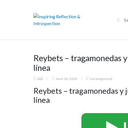
Reybets – tragamonedas y 
línea
Abil
/
June 18, 2026
/
Uncategorized
Reybets – tragamonedas y j
línea
▶️