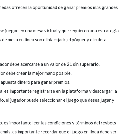
edas ofrecen la oportunidad de ganar premios más grandes
se juegan en una mesa virtual y que requieren una estrategia
de mesa en línea son el blackjack, el póquer y el ruleta.
gador debe acercarse a un valor de 21 sin superarlo.
dor debe crear la mejor mano posible.
r apuesta dinero para ganar premios.
ea, es importante registrarse en la plataforma y descargar la
do, el jugador puede seleccionar el juego que desea jugar y
, es importante leer las condiciones y términos del reybets
emás, es importante recordar que el juego en línea debe ser