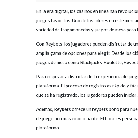
En la era digital, los casinos en línea han revoluc
juegos favoritos. Uno de los líderes en este merc
variedad de tragamonedas y juegos de mesa para l
Con Reybets, los jugadores pueden disfrutar de u
amplia gama de opciones para elegir. Desde los c
juegos de mesa como Blackjack y Roulette, Reybets
Para empezar a disfrutar de la experiencia de jueg
plataforma. El proceso de registro es rápido y fác
que se ha registrado, los jugadores pueden iniciar
Además, Reybets ofrece un reybets bono para nuev
de juego aún más emocionante. El bono es personali
plataforma.