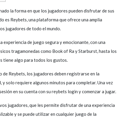
ionado la forma en que los jugadores pueden disfrutar de sus
ado es Reybets, una plataforma que ofrece una amplia
os jugadores de todo el mundo.
na experiencia de juego segura y emocionante, con una
lásicos tragamonedas como Book of Ra y Starburst, hasta los
 tiene algo para todos los gustos.
o de Reybets, los jugadores deben registrarse en la
il, y solo requiere algunos minutos para completar. Una vez
 sesión en su cuenta con su reybets login y comenzar a jugar.
os jugadores, que les permite disfrutar de una experiencia
zable y se puede utilizar en cualquier juego de la