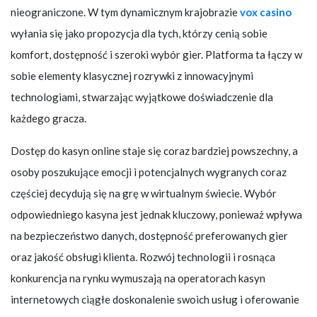
nieograniczone. W tym dynamicznym krajobrazie
vox casino
wyłania się jako propozycja dla tych, którzy cenią sobie
komfort, dostępność i szeroki wybór gier. Platforma ta łączy w
sobie elementy klasycznej rozrywki z innowacyjnymi
technologiami, stwarzając wyjątkowe doświadczenie dla
każdego gracza.
Dostęp do kasyn online staje się coraz bardziej powszechny, a
osoby poszukujące emocji i potencjalnych wygranych coraz
częściej decydują się na grę w wirtualnym świecie. Wybór
odpowiedniego kasyna jest jednak kluczowy, ponieważ wpływa
na bezpieczeństwo danych, dostępność preferowanych gier
oraz jakość obsługi klienta. Rozwój technologii i rosnąca
konkurencja na rynku wymuszają na operatorach kasyn
internetowych ciągłe doskonalenie swoich usług i oferowanie