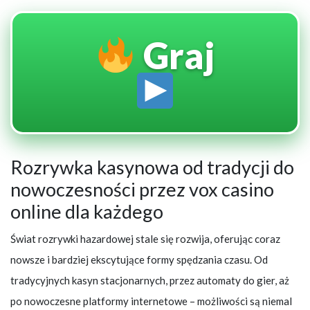
Graj
Rozrywka kasynowa od tradycji do
nowoczesności przez vox casino
online dla każdego
Świat rozrywki hazardowej stale się rozwija, oferując coraz
nowsze i bardziej ekscytujące formy spędzania czasu. Od
tradycyjnych kasyn stacjonarnych, przez automaty do gier, aż
po nowoczesne platformy internetowe – możliwości są niemal