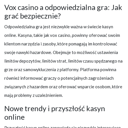
Vox casino a odpowiedzialna gra: Jak
grać bezpiecznie?
Odpowiedzialna gra jest niezwykle ważna w świecie kasyn
online. Kasyna, takie jak vox casino, powinny oferować swoim
klientom narzędzia i zasoby, które pomagają im kontrolować
swoje nawyki hazardowe. Obejmuje to możliwość ustawienia
limitów depozytów, limitów strat, limitów czasu spędzanego na
grze oraz samowykluczenia z platformy. Platforma powinna
również informować graczy o potencjalnych zagrożeniach
związanych z hazardem oraz oferować wsparcie osobom, które
mają problemy z uzależnieniem.
Nowe trendy i przyszłość kasyn
online
Przyszłość kasyn online zapowiada się niezwykle interesująco.