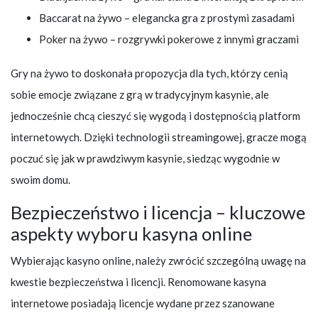
Baccarat na żywo – elegancka gra z prostymi zasadami
Poker na żywo – rozgrywki pokerowe z innymi graczami
Gry na żywo to doskonała propozycja dla tych, którzy cenią
sobie emocje związane z grą w tradycyjnym kasynie, ale
jednocześnie chcą cieszyć się wygodą i dostępnością platform
internetowych. Dzięki technologii streamingowej, gracze mogą
poczuć się jak w prawdziwym kasynie, siedząc wygodnie w
swoim domu.
Bezpieczeństwo i licencja – kluczowe
aspekty wyboru kasyna online
Wybierając kasyno online, należy zwrócić szczególną uwagę na
kwestie bezpieczeństwa i licencji. Renomowane kasyna
internetowe posiadają licencje wydane przez szanowane