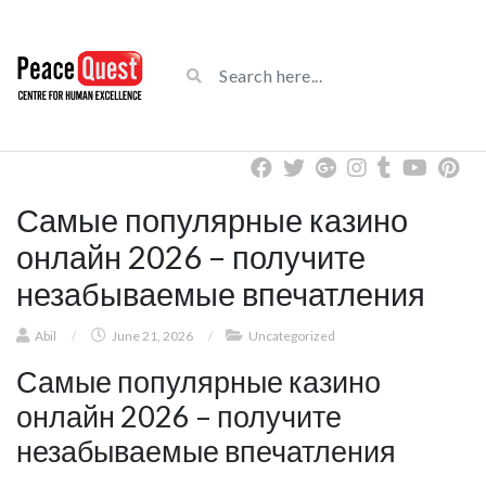
Самые популярные казино
онлайн 2026 – получите
незабываемые впечатления
Abil
/
June 21, 2026
/
Uncategorized
Самые популярные казино
онлайн 2026 – получите
незабываемые впечатления