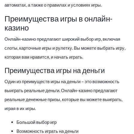
автоматах, а также о правилах и условиях игры.
Преимущества игры в онлайн-
казино
Онлайн-казино предлагают широкий выбор игр, включая
слоты, карточные игры и рулетку. Вы можете выбрать игру,
которая вам нравится, и начать играть.
Преимущества игры на деньги
Один из преимуществ игры на деньги – это возможность
выиграть реальные деньги. Онлайн-казино предлагают
реальные денежные призы, которые вы можете выиграть,
играя в их игры.
Большой выбор игр
Возможность играть на деньги