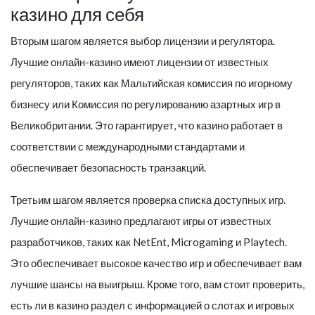
казино для себя
Вторым шагом является выбор лицензии и регулятора.
Лучшие онлайн-казино имеют лицензии от известных
регуляторов, таких как Мальтийская комиссия по игорному
бизнесу или Комиссия по регулированию азартных игр в
Великобритании. Это гарантирует, что казино работает в
соответствии с международными стандартами и
обеспечивает безопасность транзакций.
Третьим шагом является проверка списка доступных игр.
Лучшие онлайн-казино предлагают игры от известных
разработчиков, таких как NetEnt, Microgaming и Playtech.
Это обеспечивает высокое качество игр и обеспечивает вам
лучшие шансы на выигрыш. Кроме того, вам стоит проверить,
есть ли в казино раздел с информацией о слотах и игровых