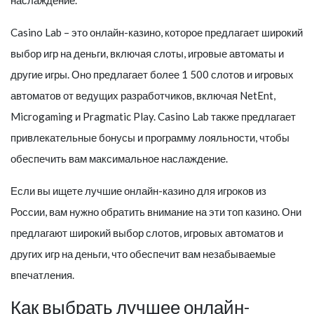
наслаждение.
Casino Lab – это онлайн-казино, которое предлагает широкий
выбор игр на деньги, включая слоты, игровые автоматы и
другие игры. Оно предлагает более 1 500 слотов и игровых
автоматов от ведущих разработчиков, включая NetEnt,
Microgaming и Pragmatic Play. Casino Lab также предлагает
привлекательные бонусы и программу лояльности, чтобы
обеспечить вам максимальное наслаждение.
Если вы ищете лучшие онлайн-казино для игроков из
России, вам нужно обратить внимание на эти топ казино. Они
предлагают широкий выбор слотов, игровых автоматов и
других игр на деньги, что обеспечит вам незабываемые
впечатления.
Как выбрать лучшее онлайн-