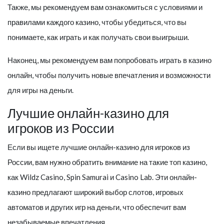
Также, мы рекомендуем вам ознакомиться с условиями и
правилами каждого казино, чтобы убедиться, что вы
понимаете, как играть и как получать свои выигрыши.
Наконец, мы рекомендуем вам попробовать играть в казино
онлайн, чтобы получить новые впечатления и возможности
для игры на деньги.
Лучшие онлайн-казино для
игроков из России
Если вы ищете лучшие онлайн-казино для игроков из
России, вам нужно обратить внимание на такие топ казино,
как Wildz Casino, Spin Samurai и Casino Lab. Эти онлайн-
казино предлагают широкий выбор слотов, игровых
автоматов и других игр на деньги, что обеспечит вам
незабываемые впечатления.