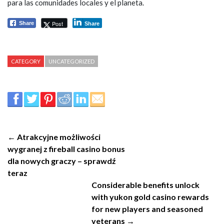
para las comunidades locales y el planeta.
Post
Share
Share
CATEGORY
UNCATEGORIZED
← Atrakcyjne możliwości
wygranej z fireball casino bonus
dla nowych graczy – sprawdź
teraz
Considerable benefits unlock
with yukon gold casino rewards
for new players and seasoned
veterans →