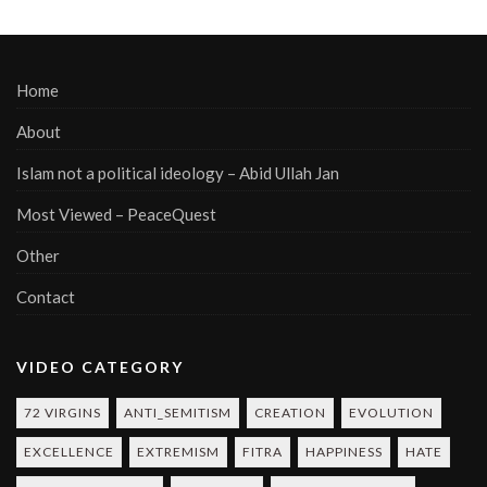
Home
About
Islam not a political ideology – Abid Ullah Jan
Most Viewed – PeaceQuest
Other
Contact
VIDEO CATEGORY
72 VIRGINS
ANTI_SEMITISM
CREATION
EVOLUTION
EXCELLENCE
EXTREMISM
FITRA
HAPPINESS
HATE