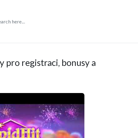
 pro registraci, bonusy a