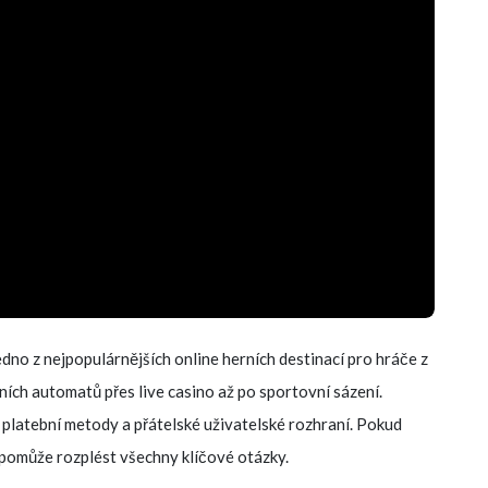
edno z nejpopulárnějších online herních destinací pro hráče z
rních automatů přes live casino až po sportovní sázení.
 platební metody a přátelské uživatelské rozhraní. Pokud
m pomůže rozplést všechny klíčové otázky.