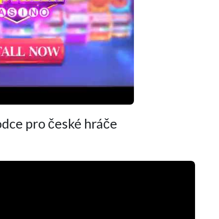
odce pro české hráče