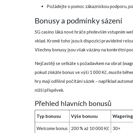
Požádejte o pomoc zákaznickou podporu, pok
Bonusy a podmínky sázení
SG casino láká nové hráče především vstupním we
vklad. Kromě toho jsou k dispozici pravidelné rel
Všechny bonusy jsou však vázány na konkrétní podm
Nejčastěji se setkáte s požadavkem na obrat (wag
pokud získáte bonus ve výši 1 000 Kč, musíte běhe
hry mají odlišné počítání sázek – například automa
nižší příspěvek.
Přehled hlavních bonusů
Typ bonusu
Výše bonusu
Wagering
Welcome bonus
200 % až 10 000 Kč
30×