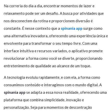
Na correria do dia a dia, encontrar momentos de lazer e
relaxamento pode ser um desafio. A busca por atividades que
nos desconectem da rotina e proporcionem diversão é
constante. É nesse contexto que a
spinania app
surge como
uma alternativa inovadora, oferecendo uma experiência única e
envolvente para transformar o seu tempo livre. Com uma
interface intuitiva e recursos variados, o aplicativo promete
revolucionar a forma como você se diverte, proporcionando
entretenimento de qualidade ao alcance de um toque.
A tecnologia evoluiu rapidamente, e com ela, a forma como
consumimos conteúdo e interagimos com o mundo digital. A
spinania app
se adapta a essa nova realidade, oferecendo uma
plataforma que combina simplicidade, inovação e
personalização. Seja para momentos de descontração