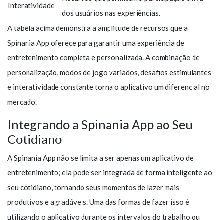
Interatividade
dos usuários nas experiências.
A tabela acima demonstra a amplitude de recursos que a
Spinania App oferece para garantir uma experiência de
entretenimento completa e personalizada. A combinação de
personalização, modos de jogo variados, desafios estimulantes
e interatividade constante torna o aplicativo um diferencial no
mercado.
Integrando a Spinania App ao Seu
Cotidiano
A Spinania App não se limita a ser apenas um aplicativo de
entretenimento; ela pode ser integrada de forma inteligente ao
seu cotidiano, tornando seus momentos de lazer mais
produtivos e agradáveis. Uma das formas de fazer isso é
utilizando o aplicativo durante os intervalos do trabalho ou