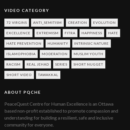
VIDEO CATEGORY
72 VIRGINS
ANTI_SEMITISM
CREATION
EVOLUTION
EXCELLENCE
EXTREMISM
FITRA
HAPPINESS
HATE
HATE PREVENTION
HUMANITY
INTRINSIC NATURE
ISLAMOPHOBIA
MODERATION
MUSLIM YOUTH
RACISM
REAL JEHAD
SERIES
SHORT NUGGET
SHORT VIDEO
TAWAKKAL
ABOUT PQCHE
PeaceQuest Centre for Human Excellence is an Ottawa
based non-profit established to promote compassion and
understanding for building a resilient, safe and inclusive
community for everyone.