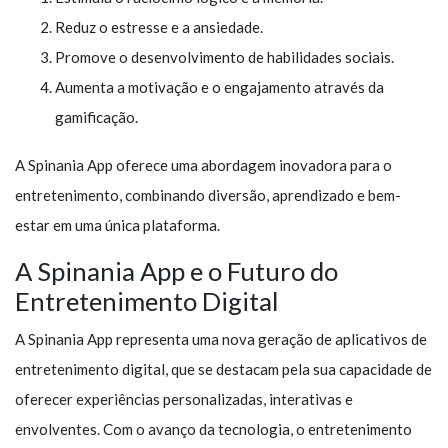
Reduz o estresse e a ansiedade.
Promove o desenvolvimento de habilidades sociais.
Aumenta a motivação e o engajamento através da
gamificação.
A Spinania App oferece uma abordagem inovadora para o
entretenimento, combinando diversão, aprendizado e bem-
estar em uma única plataforma.
A Spinania App e o Futuro do
Entretenimento Digital
A Spinania App representa uma nova geração de aplicativos de
entretenimento digital, que se destacam pela sua capacidade de
oferecer experiências personalizadas, interativas e
envolventes. Com o avanço da tecnologia, o entretenimento