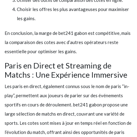
Utiliser des outils de comparaison des cotes en ligne.
Choisir les offres les plus avantageuses pour maximiser
les gains.
En conclusion, la marge de bet241 gabon est compétitive, mais
la comparaison des cotes avec d’autres opérateurs reste
essentielle pour optimiser les gains.
Paris en Direct et Streaming de
Matchs : Une Expérience Immersive
Les paris en direct, également connus sous le nom de paris “in-
play”, permettent aux joueurs de parier sur des événements
sportifs en cours de déroulement. bet241 gabon propose une
large sélection de matchs en direct, couvrant une variété de
sports. Les cotes sont mises à jour en temps réel en fonction de
l’évolution du match, offrant ainsi des opportunités de paris