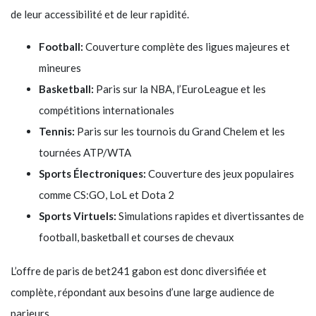
de leur accessibilité et de leur rapidité.
Football:
Couverture complète des ligues majeures et
mineures
Basketball:
Paris sur la NBA, l’EuroLeague et les
compétitions internationales
Tennis:
Paris sur les tournois du Grand Chelem et les
tournées ATP/WTA
Sports Électroniques:
Couverture des jeux populaires
comme CS:GO, LoL et Dota 2
Sports Virtuels:
Simulations rapides et divertissantes de
football, basketball et courses de chevaux
L’offre de paris de bet241 gabon est donc diversifiée et
complète, répondant aux besoins d’une large audience de
parieurs.