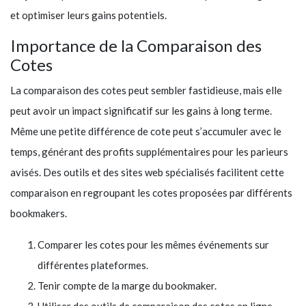
et optimiser leurs gains potentiels.
Importance de la Comparaison des
Cotes
La comparaison des cotes peut sembler fastidieuse, mais elle
peut avoir un impact significatif sur les gains à long terme.
Même une petite différence de cote peut s’accumuler avec le
temps, générant des profits supplémentaires pour les parieurs
avisés. Des outils et des sites web spécialisés facilitent cette
comparaison en regroupant les cotes proposées par différents
bookmakers.
Comparer les cotes pour les mêmes événements sur
différentes plateformes.
Tenir compte de la marge du bookmaker.