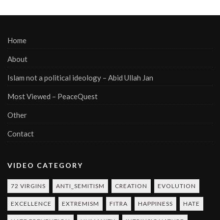
Home
About
Islam not a political ideology – Abid Ullah Jan
Most Viewed – PeaceQuest
Other
Contact
VIDEO CATEGORY
72 VIRGINS
ANTI_SEMITISM
CREATION
EVOLUTION
EXCELLENCE
EXTREMISM
FITRA
HAPPINESS
HATE