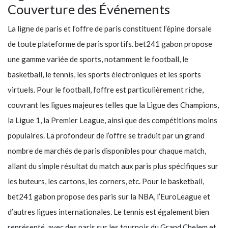
Couverture des Événements
La ligne de paris et l’offre de paris constituent l’épine dorsale
de toute plateforme de paris sportifs. bet241 gabon propose
une gamme variée de sports, notamment le football, le
basketball, le tennis, les sports électroniques et les sports
virtuels. Pour le football, l’offre est particulièrement riche,
couvrant les ligues majeures telles que la Ligue des Champions,
la Ligue 1, la Premier League, ainsi que des compétitions moins
populaires. La profondeur de l’offre se traduit par un grand
nombre de marchés de paris disponibles pour chaque match,
allant du simple résultat du match aux paris plus spécifiques sur
les buteurs, les cartons, les corners, etc. Pour le basketball,
bet241 gabon propose des paris sur la NBA, l’EuroLeague et
d’autres ligues internationales. Le tennis est également bien
représenté, avec des paris sur les tournois du Grand Chelem et