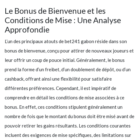
Le Bonus de Bienvenue et les
Conditions de Mise : Une Analyse
Approfondie
L’un des principaux atouts de bet241 gabon réside dans son
bonus de bienvenue, conçu pour attirer de nouveaux joueurs et
leur offrir un coup de pouce initial. Généralement, le bonus
prend la forme d’un freibet, d’un doublement de dépôt, ou d’un
cashback, offrant ainsi une flexibilité pour satisfaire
différentes préférences. Cependant, il est impératif de
comprendre en détail les conditions de mise associées à ce
bonus. En effet, ces conditions stipulent généralement un
nombre de fois que le montant du bonus doit être misé avant de
pouvoir retirer les gains résultants. Les conditions courantes
incluent des exigences de mise spécifiques, des limitations sur