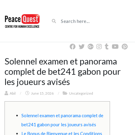
Solennel examen et panorama
complet de bet241 gabon pour
les joueurs avisés
Abil
/
June 15, 2026
/
Uncategorized
Solennel examen et panorama complet de
bet241 gabon pour les joueurs avisés
Le Bonus de Bienvenue et les Conditions