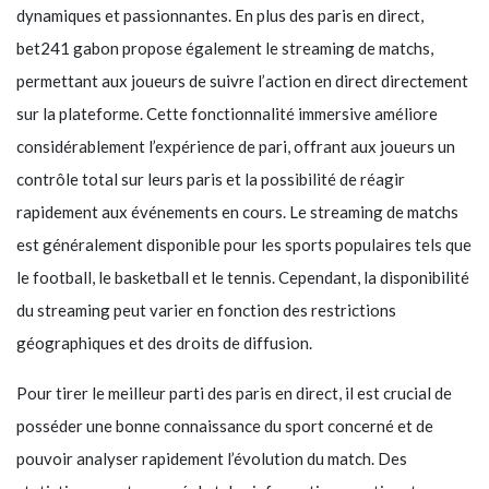
dynamiques et passionnantes. En plus des paris en direct,
bet241 gabon propose également le streaming de matchs,
permettant aux joueurs de suivre l’action en direct directement
sur la plateforme. Cette fonctionnalité immersive améliore
considérablement l’expérience de pari, offrant aux joueurs un
contrôle total sur leurs paris et la possibilité de réagir
rapidement aux événements en cours. Le streaming de matchs
est généralement disponible pour les sports populaires tels que
le football, le basketball et le tennis. Cependant, la disponibilité
du streaming peut varier en fonction des restrictions
géographiques et des droits de diffusion.
Pour tirer le meilleur parti des paris en direct, il est crucial de
posséder une bonne connaissance du sport concerné et de
pouvoir analyser rapidement l’évolution du match. Des