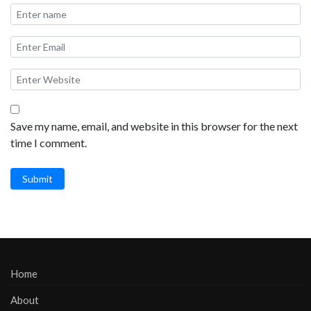
Save my name, email, and website in this browser for the next
time I comment.
Submit
Home
About