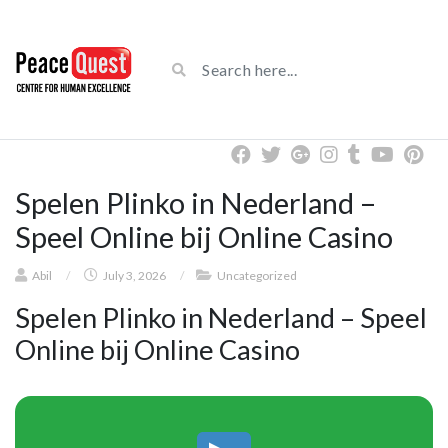
Spelen Plinko in Nederland –
Speel Online bij Online Casino
Abil
/
July 3, 2026
/
Uncategorized
Spelen Plinko in Nederland – Speel
Online bij Online Casino