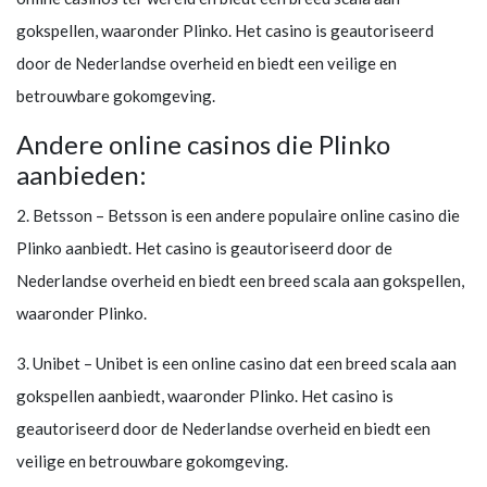
gokspellen, waaronder Plinko. Het casino is geautoriseerd
door de Nederlandse overheid en biedt een veilige en
betrouwbare gokomgeving.
Andere online casinos die Plinko
aanbieden:
2. Betsson – Betsson is een andere populaire online casino die
Plinko aanbiedt. Het casino is geautoriseerd door de
Nederlandse overheid en biedt een breed scala aan gokspellen,
waaronder Plinko.
3. Unibet – Unibet is een online casino dat een breed scala aan
gokspellen aanbiedt, waaronder Plinko. Het casino is
geautoriseerd door de Nederlandse overheid en biedt een
veilige en betrouwbare gokomgeving.