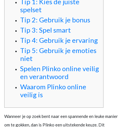
Tip 1: Kies de juiste
spelset
Tip 2: Gebruik je bonus
Tip 3: Spel smart
Tip 4: Gebruik je ervaring
Tip 5: Gebruik je emoties
niet
Spelen Plinko online veilig
en verantwoord
Waarom Plinko online
veilig is
Wanneer je op zoek bent naar een spannende en leuke manier
om te gokken, dan is Plinko een uitstekende keuze. Dit