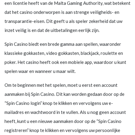
een licentie heeft van de Malta Gaming Authority, wat betekent
dat het casino onderworpen is aan strenge veiligheids- en
transparantie-eisen. Dit geeft u als speler zekerheid dat uw
inzet veilig is en dat de uitbetalingen eerlijk zijn.
Spin Casino biedt een brede gamma aan spellen, waaronder
klassieke gokkasten, video gokkasten, blackjack, roulette en
poker. Het casino heeft ook een mobiele app, waardoor u kunt
spelen waar en wanneer u maar wilt.
Om te beginnen met het spelen, moet u eerst een account
aanmaken bij Spin Casino. Dit kan worden gedaan door op de
“Spin Casino login” knop te klikken en vervolgens uw e-
mailadres en wachtwoord in te vullen. Als u nog geen account
heeft, kunt u een nieuwe aanmaken door op de “Spin Casino
registreren” knop te klikken en vervolgens uw persoonlijke