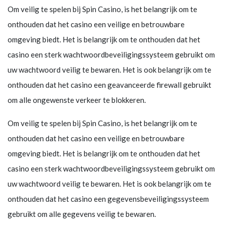
Om veilig te spelen bij Spin Casino, is het belangrijk om te
onthouden dat het casino een veilige en betrouwbare
omgeving biedt. Het is belangrijk om te onthouden dat het
casino een sterk wachtwoordbeveiligingssysteem gebruikt om
uw wachtwoord veilig te bewaren. Het is ook belangrijk om te
onthouden dat het casino een geavanceerde firewall gebruikt
om alle ongewenste verkeer te blokkeren.
Om veilig te spelen bij Spin Casino, is het belangrijk om te
onthouden dat het casino een veilige en betrouwbare
omgeving biedt. Het is belangrijk om te onthouden dat het
casino een sterk wachtwoordbeveiligingssysteem gebruikt om
uw wachtwoord veilig te bewaren. Het is ook belangrijk om te
onthouden dat het casino een gegevensbeveiligingssysteem
gebruikt om alle gegevens veilig te bewaren.