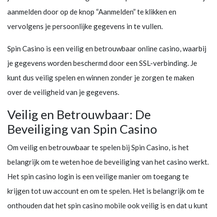
aanmelden door op de knop “Aanmelden” te klikken en
vervolgens je persoonlijke gegevens in te vullen.
Spin Casino is een veilig en betrouwbaar online casino, waarbij
je gegevens worden beschermd door een SSL-verbinding. Je
kunt dus veilig spelen en winnen zonder je zorgen te maken
over de veiligheid van je gegevens.
Veilig en Betrouwbaar: De
Beveiliging van Spin Casino
Om veilig en betrouwbaar te spelen bij Spin Casino, is het
belangrijk om te weten hoe de beveiliging van het casino werkt.
Het spin casino login is een veilige manier om toegang te
krijgen tot uw account en om te spelen. Het is belangrijk om te
onthouden dat het spin casino mobile ook veilig is en dat u kunt