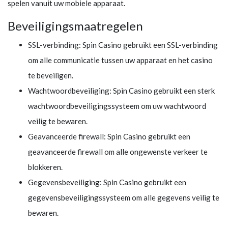
spelen vanuit uw mobiele apparaat.
Beveiligingsmaatregelen
SSL-verbinding: Spin Casino gebruikt een SSL-verbinding
om alle communicatie tussen uw apparaat en het casino
te beveiligen.
Wachtwoordbeveiliging: Spin Casino gebruikt een sterk
wachtwoordbeveiligingssysteem om uw wachtwoord
veilig te bewaren.
Geavanceerde firewall: Spin Casino gebruikt een
geavanceerde firewall om alle ongewenste verkeer te
blokkeren.
Gegevensbeveiliging: Spin Casino gebruikt een
gegevensbeveiligingssysteem om alle gegevens veilig te
bewaren.