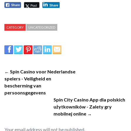
Post
Share
Share
CATEGORY
UNCATEGORIZED
← Spin Casino voor Nederlandse
spelers - Veiligheid en
bescherming van
persoonsgegevens
Spin City Casino App dla polskich
użytkowników - Zalety gry
mobilnej online →
Your email address will not be published.