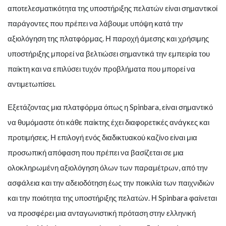
αποτελεσματικότητα της υποστήριξης πελατών είναι σημαντικοί
παράγοντες που πρέπει να λάβουμε υπόψη κατά την
αξιολόγηση της πλατφόρμας. Η παροχή άμεσης και χρήσιμης
υποστήριξης μπορεί να βελτιώσει σημαντικά την εμπειρία του
παίκτη και να επιλύσει τυχόν προβλήματα που μπορεί να
αντιμετωπίσει.
Εξετάζοντας μια πλατφόρμα όπως η Spinbara, είναι σημαντικό
να θυμόμαστε ότι κάθε παίκτης έχει διαφορετικές ανάγκες και
προτιμήσεις. Η επιλογή ενός διαδικτυακού καζίνο είναι μια
προσωπική απόφαση που πρέπει να βασίζεται σε μια
ολοκληρωμένη αξιολόγηση όλων των παραμέτρων, από την
ασφάλεια και την αδειοδότηση έως την ποικιλία των παιχνιδιών
και την ποιότητα της υποστήριξης πελατών. Η Spinbara φαίνεται
να προσφέρει μια ανταγωνιστική πρόταση στην ελληνική