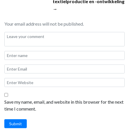
textielproductie en -ontwikkeling
→
Your email address will not be published.
Save my name, email, and website in this browser for the next
time I comment.
Submit