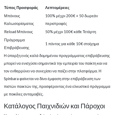
Τύπος Προσφοράς
Λεπτομέρειες
Μπόνους
100% μέχρι 200€ + 50 δωρεάν
Καλωσορίσματος
περιστροφές
Reload Μπόνους
50% μέχρι 100€ κάθε Τετάρτη
Πρόγραμμα
1 πόντος για κάθε 10€ στοίχημα
Επιβράβευσης
Η ύπαρξη ενός καλά δομημένου προγράμματος επιβράβευσης
μπορεί να ενισχύσει σημαντικά την εμπειρία του παίκτη και να
τον ενθαρρύνει να συνεχίσει να παίζει στην πλατφόρμα. Η
Spinbara φαίνεται να δίνει έμφαση στην επιβράβευση των
πιστών παικτών της, προσφέροντας ένα ελκυστικό πρόγραμμα
με ποικίλες ανταμοιβές.
Κατάλογος Παιχνιδιών και Πάροχοι