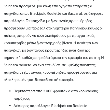
Spinbara προσφέρει μια καλή επιλογή από επιτραπέζια
παιχνίδια, όπως Blackjack, Roulette και Baccarat, σε διάφορες
παραλλαγές. Τα παιχνίδια με ζωντανούς κρουπιέρηδες
προσφέρουν μια πιο ρεαλιστική εμπειρία παιχνιδιού, καθώς οι
παίκτες μπορούν να αλληλεπιδράσουν με πραγματικούς
κρουπιέρηδες μέσω ζωντανής ροής βίντεο. Η ποιότητα των
παιχνιδιών με ζωντανούς κρουπιέρηδες είναι ιδιαίτερα
σημαντική, καθώς επηρεάζει άμεσα την εμπειρία του παίκτη. Η
Spinbara φαίνεται να έχει επενδύσει σε υψηλής ποιότητας
παιχνίδια με ζωντανούς κρουπιέρηδες, προσφέροντας μια
ολοκληρωμένη και διασκεδαστική εμπειρία.
Περισσότερα από 2.000 φρουτάκια από κορυφαίους
παρόχους
Διάφορες παραλλαγές Blackjack και Roulette