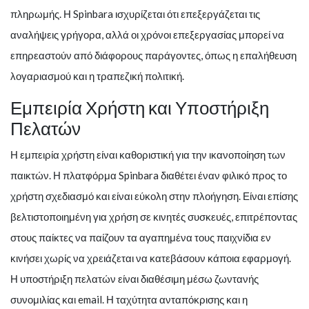
πληρωμής. Η Spinbara ισχυρίζεται ότι επεξεργάζεται τις
αναλήψεις γρήγορα, αλλά οι χρόνοι επεξεργασίας μπορεί να
επηρεαστούν από διάφορους παράγοντες, όπως η επαλήθευση
λογαριασμού και η τραπεζική πολιτική.
Εμπειρία Χρήστη και Υποστήριξη
Πελατών
Η εμπειρία χρήστη είναι καθοριστική για την ικανοποίηση των
παικτών. Η πλατφόρμα Spinbara διαθέτει έναν φιλικό προς το
χρήστη σχεδιασμό και είναι εύκολη στην πλοήγηση. Είναι επίσης
βελτιστοποιημένη για χρήση σε κινητές συσκευές, επιτρέποντας
στους παίκτες να παίζουν τα αγαπημένα τους παιχνίδια εν
κινήσει χωρίς να χρειάζεται να κατεβάσουν κάποια εφαρμογή.
Η υποστήριξη πελατών είναι διαθέσιμη μέσω ζωντανής
συνομιλίας και email. Η ταχύτητα ανταπόκρισης και η