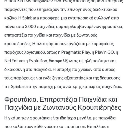
Η ποικιλία των παιχνιδιών είναι ένας από τους σημαντικότερους
παράγοντες που επηρεάζουν την επιλογή ενός διαδικτυακού
καζίνο. Η Spinbara προσφέρει μια εντυπωσιακή συλλογή από
πάνω από 3.000 παιχνίδια, συμπεριλαμβανομένων φρουτάκια,
επιτραπέζια παιχνίδια και παιχνίδια με ζωντανούς
κρουπιέρηδες. Η πλατφόρμα συνεργάζεται με κορυφαίους
παρόχους λογισμικού, όπως η Pragmatic Play, η Play'n GO, η
NetEnt και η Evolution, διασφαλίζοντας υψηλή ποιότητα και
δικαιοσύνη στα παιχνίδια. Η ύπαρξη παιχνιδιών από αυτούς
τους παρόχους είναι ένδειξη της αξιοπιστίας και της δέσμευσης
της Spinbara στην παροχή μιας ανώτερης εμπειρίας παιχνιδιού.
Φρουτάκια, Επιτραπέζια Παιχνίδια και
Παιχνίδια με Ζωντανούς Κρουπιέρηδες
Η γκάμα των φρουτάκια είναι ιδιαίτερα μεγάλη, με παιχνίδια
που καλύπτουν κάθε γούστο και προτίμηση. Επιπλέον, η