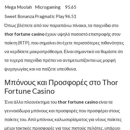
Mega Moolah
Microgaming
95.65
Sweet Bonanza
Pragmatic Play
96.51
Όπως βλέπετε από τον παραπάνω πίνακα, τα παιχνίδια στο
thor fortune casino
έχουν υψηλό ποσοστό επιστροφής στον
παίκτη (RTP), που σημαίνει ότι έχετε περισσότερες πιθανότητες
να κερδίσετε μακροπρόθεσμα. Είναι σημαντικό να θυμάστε ότι
τα τυχερά παιχνίδια πρέπει να αντιμετωπίζονται ως μορφή
ψυχαγωγίας και να παίζετε υπεύθυνα.
Μπόνους και Προσφορές στο Thor
Fortune Casino
Ένα άλλο πλεονέκτημα του
thor fortune casino
είναι τα
γενναιόδωρα μπόνους και προσφορές που προσφέρει στους
παίκτες του. Από μπόνους καλωσορίσματος για νέους παίκτες
μέχρι τακτικές προσφορές για τους πιστούς πελάτες, υπάρχει