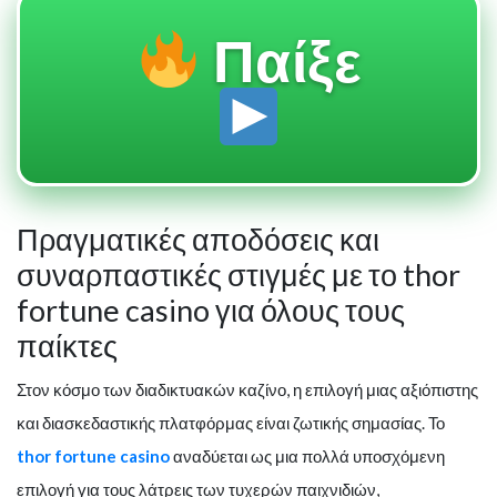
Παίξε
Πραγματικές αποδόσεις και
συναρπαστικές στιγμές με το thor
fortune casino για όλους τους
παίκτες
Στον κόσμο των διαδικτυακών καζίνο, η επιλογή μιας αξιόπιστης
και διασκεδαστικής πλατφόρμας είναι ζωτικής σημασίας. Το
thor fortune casino
αναδύεται ως μια πολλά υποσχόμενη
επιλογή για τους λάτρεις των τυχερών παιχνιδιών,