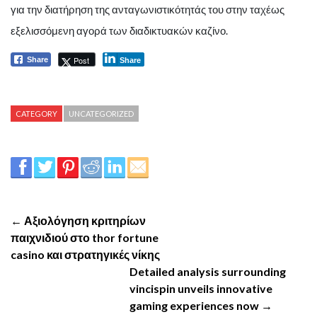
για την διατήρηση της ανταγωνιστικότητάς του στην ταχέως
εξελισσόμενη αγορά των διαδικτυακών καζίνο.
Post
Share
Share
CATEGORY
UNCATEGORIZED
← Αξιολόγηση κριτηρίων
παιχνιδιού στο thor fortune
casino και στρατηγικές νίκης
Detailed analysis surrounding
vincispin unveils innovative
gaming experiences now →