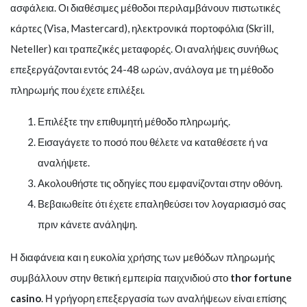
ασφάλεια. Οι διαθέσιμες μέθοδοι περιλαμβάνουν πιστωτικές
κάρτες (Visa, Mastercard), ηλεκτρονικά πορτοφόλια (Skrill,
Neteller) και τραπεζικές μεταφορές. Οι αναλήψεις συνήθως
επεξεργάζονται εντός 24-48 ωρών, ανάλογα με τη μέθοδο
πληρωμής που έχετε επιλέξει.
Επιλέξτε την επιθυμητή μέθοδο πληρωμής.
Εισαγάγετε το ποσό που θέλετε να καταθέσετε ή να
αναλήψετε.
Ακολουθήστε τις οδηγίες που εμφανίζονται στην οθόνη.
Βεβαιωθείτε ότι έχετε επαληθεύσει τον λογαριασμό σας
πριν κάνετε ανάληψη.
Η διαφάνεια και η ευκολία χρήσης των μεθόδων πληρωμής
συμβάλλουν στην θετική εμπειρία παιχνιδιού στο
thor fortune
casino
. Η γρήγορη επεξεργασία των αναλήψεων είναι επίσης