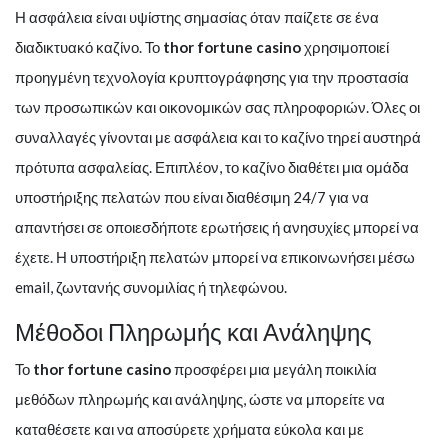
Η ασφάλεια είναι υψίστης σημασίας όταν παίζετε σε ένα
διαδικτυακό καζίνο. Το
thor fortune casino
χρησιμοποιεί
προηγμένη τεχνολογία κρυπτογράφησης για την προστασία
των προσωπικών και οικονομικών σας πληροφοριών. Όλες οι
συναλλαγές γίνονται με ασφάλεια και το καζίνο τηρεί αυστηρά
πρότυπα ασφαλείας. Επιπλέον, το καζίνο διαθέτει μια ομάδα
υποστήριξης πελατών που είναι διαθέσιμη 24/7 για να
απαντήσει σε οποιεσδήποτε ερωτήσεις ή ανησυχίες μπορεί να
έχετε. Η υποστήριξη πελατών μπορεί να επικοινωνήσει μέσω
email, ζωντανής συνομιλίας ή τηλεφώνου.
Μέθοδοι Πληρωμής και Ανάληψης
Το
thor fortune casino
προσφέρει μια μεγάλη ποικιλία
μεθόδων πληρωμής και ανάληψης, ώστε να μπορείτε να
καταθέσετε και να αποσύρετε χρήματα εύκολα και με