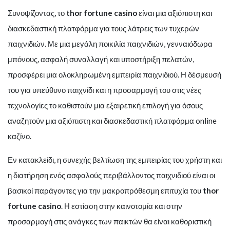
Συνοψίζοντας, το
thor fortune casino
είναι μια αξιόπιστη και
διασκεδαστική πλατφόρμα για τους λάτρεις των τυχερών
παιχνιδιών. Με μια μεγάλη ποικιλία παιχνιδιών, γενναιόδωρα
μπόνους, ασφαλή συναλλαγή και υποστήριξη πελατών,
προσφέρει μια ολοκληρωμένη εμπειρία παιχνιδιού. Η δέσμευσή
του για υπεύθυνο παιχνίδι και η προσαρμογή του στις νέες
τεχνολογίες το καθιστούν μια εξαιρετική επιλογή για όσους
αναζητούν μια αξιόπιστη και διασκεδαστική πλατφόρμα online
καζίνο.
Εν κατακλείδι, η συνεχής βελτίωση της εμπειρίας του χρήστη και
η διατήρηση ενός ασφαλούς περιβάλλοντος παιχνιδιού είναι οι
βασικοί παράγοντες για την μακροπρόθεσμη επιτυχία του
thor
fortune casino
. Η εστίαση στην καινοτομία και στην
προσαρμογή στις ανάγκες των παικτών θα είναι καθοριστική