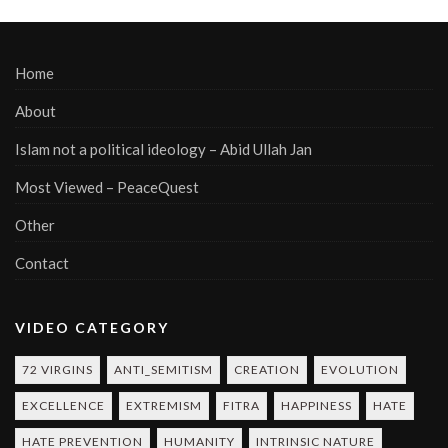
Home
About
Islam not a political ideology – Abid Ullah Jan
Most Viewed – PeaceQuest
Other
Contact
VIDEO CATEGORY
72 VIRGINS
ANTI_SEMITISM
CREATION
EVOLUTION
EXCELLENCE
EXTREMISM
FITRA
HAPPINESS
HATE
HATE PREVENTION
HUMANITY
INTRINSIC NATURE