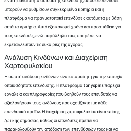
είναι η δυνατότητα αυτόματης επένδυσης, όπου οι επενδυτές
μπορούν να ρυθμίσουν συγκεκριμένα κριτήρια και η
πλατφόρμα να πραγματοποιεί επενδύσεις αυτόματα με βάση
αυτά τα κριτήρια. Αυτό εξοικονομεί χρόνο και προσπάθεια για
τους επενδυτές, ενώ παράλληλα τους επιτρέπει να
εκμεταλλευτούν τις ευκαιρίες της αγοράς.
Ανάλυση Κινδύνων και Διαχείριση
Χαρτοφυλακίου
Η σωστή ανάλυση κινδύνων είναι απαραίτητη για την επιτυχία
οποιασδήποτε επένδυσης. Η πλατφόρμα
tonyspins
παρέχει
εργαλεία και πληροφορίες που βοηθούν τους επενδυτές να
αξιολογήσουν τους κινδύνους που σχετίζονται με κάθε
επενδυτικό προϊόν. Η διαχείριση χαρτοφυλακίου είναι επίσης
ζωτικής σημασίας, καθώς οι επενδυτές πρέπει να
παρακολουθούν την απόδοση των επενδύσεών τους και να