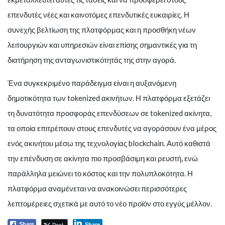
επενδυτές νέες και καινοτόμες επενδυτικές ευκαιρίες. Η
συνεχής βελτίωση της πλατφόρμας και η προσθήκη νέων
λειτουργιών και υπηρεσιών είναι επίσης σημαντικές για τη
διατήρηση της ανταγωνιστικότητάς της στην αγορά.
Ένα συγκεκριμένο παράδειγμα είναι η αυξανόμενη
δημοτικότητα των tokenized ακινήτων. Η πλατφόρμα εξετάζει
τη δυνατότητα προσφοράς επενδύσεων σε tokenized ακίνητα,
τα οποία επιτρέπουν στους επενδυτές να αγοράσουν ένα μέρος
ενός ακινήτου μέσω της τεχνολογίας blockchain. Αυτό καθιστά
την επένδυση σε ακίνητα πιο προσβάσιμη και ρευστή, ενώ
παράλληλα μειώνει το κόστος και την πολυπλοκότητα. Η
πλατφόρμα αναμένεται να ανακοινώσει περισσότερες
λεπτομέρειες σχετικά με αυτό το νέο προϊόν στο εγγύς μέλλον.
Post
Share
Share