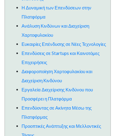
Η Δυναμική των Επενδύσεων στην
Πλατφόρμα
Ανάλυση Κινδύνων και Διαχείριση
Χαρτοφυλακίου
Ευκαιρίες Επένδυσης σε Νέες Τεχνολογίες
Επενδύσεις σε Startups και Καινοτόμες
Επιχειρήσεις
Διαφοροποίηση Χαρτοφυλακίου και
Διαχείριση Κινδύνου
Εργαλεία Διαχείρισης Κινδύνου που
Προσφέρει η Πλατφόρμα
Επενδύοντας σε Ακίνητα Μέσω της
Πλατφόρμας
Προοπτικές Ανάπτυξης και Μελλοντικές
Τάσεις