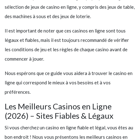
sélection de jeux de casino en ligne, y compris des jeux de table,
des machines à sous et des jeux de loterie.
Il est important de noter que ces casinos en ligne sont tous
légaux et fiables, mais il est toujours recommandé de vérifier
les conditions de jeu et les règles de chaque casino avant de
commencer à jouer.
Nous espérons que ce guide vous aidera à trouver le casino en
ligne qui correspond le mieux à vos besoins et à vos
préférences.
Les Meilleurs Casinos en Ligne
(2026) – Sites Fiables & Légaux
Si vous cherchez un casino en ligne fiable et légal, vous êtes au
bon endroit ! Nous vous présentons les meilleurs casinos en