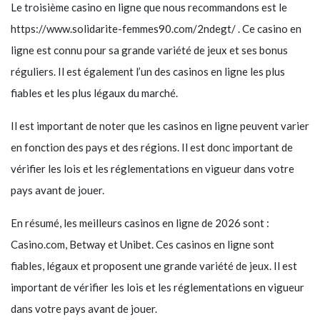
Le troisième casino en ligne que nous recommandons est le
https://www.solidarite-femmes90.com/2ndegt/ . Ce casino en
ligne est connu pour sa grande variété de jeux et ses bonus
réguliers. Il est également l’un des casinos en ligne les plus
fiables et les plus légaux du marché.
Il est important de noter que les casinos en ligne peuvent varier
en fonction des pays et des régions. Il est donc important de
vérifier les lois et les réglementations en vigueur dans votre
pays avant de jouer.
En résumé, les meilleurs casinos en ligne de 2026 sont :
Casino.com, Betway et Unibet. Ces casinos en ligne sont
fiables, légaux et proposent une grande variété de jeux. Il est
important de vérifier les lois et les réglementations en vigueur
dans votre pays avant de jouer.