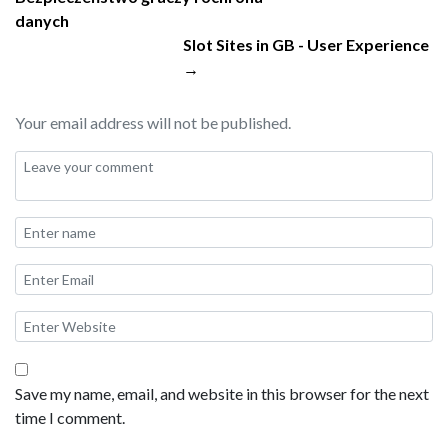
danych
Slot Sites in GB - User Experience
→
Your email address will not be published.
Save my name, email, and website in this browser for the next
time I comment.