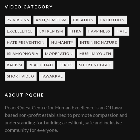
VIDEO CATEGORY
72 VIRGINS
ANTI_SEMITISM
CREATION
EVOLUTION
EXCELLENCE
EXTREMISM
FITRA
HAPPINESS
HATE
HATE PREVENTION
HUMANITY
INTRINSIC NATURE
ISLAMOPHOBIA
MODERATION
MUSLIM YOUTH
RACISM
REAL JEHAD
SERIES
SHORT NUGGET
SHORT VIDEO
TAWAKKAL
ABOUT PQCHE
PeaceQuest Centre for Human Excellence is an Ottawa
based non-profit established to promote compassion and
understanding for building a resilient, safe and inclusive
community for everyone.