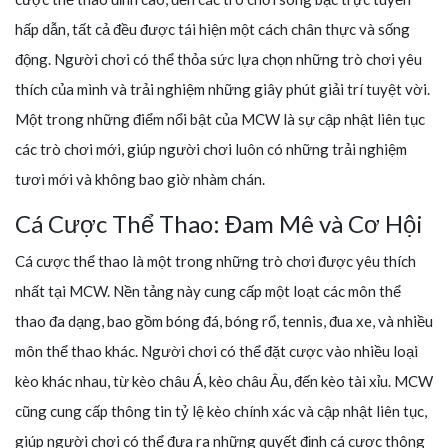
hấp dẫn, tất cả đều được tái hiện một cách chân thực và sống
động. Người chơi có thể thỏa sức lựa chọn những trò chơi yêu
thích của mình và trải nghiệm những giây phút giải trí tuyệt vời.
Một trong những điểm nổi bật của MCW là sự cập nhật liên tục
các trò chơi mới, giúp người chơi luôn có những trải nghiệm
tươi mới và không bao giờ nhàm chán.
Cá Cược Thể Thao: Đam Mê và Cơ Hội
Cá cược thể thao là một trong những trò chơi được yêu thích
nhất tại MCW. Nền tảng này cung cấp một loạt các môn thể
thao đa dạng, bao gồm bóng đá, bóng rổ, tennis, đua xe, và nhiều
môn thể thao khác. Người chơi có thể đặt cược vào nhiều loại
kèo khác nhau, từ kèo châu Á, kèo châu Âu, đến kèo tài xỉu. MCW
cũng cung cấp thông tin tỷ lệ kèo chính xác và cập nhật liên tục,
giúp người chơi có thể đưa ra những quyết định cá cược thông