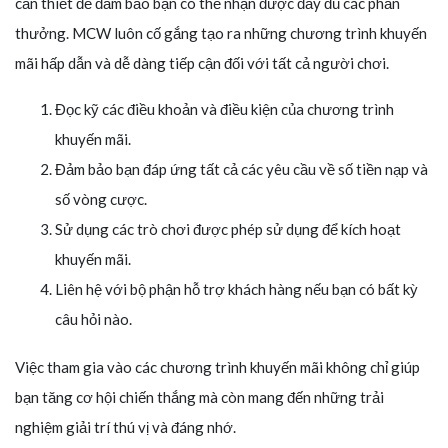
cần thiết để đảm bảo bạn có thể nhận được đầy đủ các phần
thưởng. MCW luôn cố gắng tạo ra những chương trình khuyến
mãi hấp dẫn và dễ dàng tiếp cận đối với tất cả người chơi.
Đọc kỹ các điều khoản và điều kiện của chương trình
khuyến mãi.
Đảm bảo bạn đáp ứng tất cả các yêu cầu về số tiền nạp và
số vòng cược.
Sử dụng các trò chơi được phép sử dụng để kích hoạt
khuyến mãi.
Liên hệ với bộ phận hỗ trợ khách hàng nếu bạn có bất kỳ
câu hỏi nào.
Việc tham gia vào các chương trình khuyến mãi không chỉ giúp
bạn tăng cơ hội chiến thắng mà còn mang đến những trải
nghiệm giải trí thú vị và đáng nhớ.