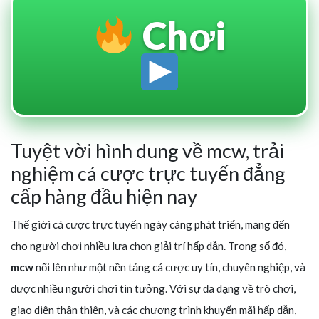
Chơi
Tuyệt vời hình dung về mcw, trải
nghiệm cá cược trực tuyến đẳng
cấp hàng đầu hiện nay
Thế giới cá cược trực tuyến ngày càng phát triển, mang đến
cho người chơi nhiều lựa chọn giải trí hấp dẫn. Trong số đó,
mcw
nổi lên như một nền tảng cá cược uy tín, chuyên nghiệp, và
được nhiều người chơi tin tưởng. Với sự đa dạng về trò chơi,
giao diện thân thiện, và các chương trình khuyến mãi hấp dẫn,