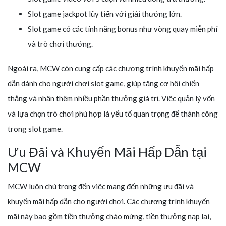
Slot game jackpot lũy tiến với giải thưởng lớn.
Slot game có các tính năng bonus như vòng quay miễn phí
và trò chơi thưởng.
Ngoài ra, MCW còn cung cấp các chương trình khuyến mãi hấp
dẫn dành cho người chơi slot game, giúp tăng cơ hội chiến
thắng và nhận thêm nhiều phần thưởng giá trị. Việc quản lý vốn
và lựa chọn trò chơi phù hợp là yếu tố quan trọng để thành công
trong slot game.
Ưu Đãi và Khuyến Mãi Hấp Dẫn tại
MCW
MCW luôn chú trọng đến việc mang đến những ưu đãi và
khuyến mãi hấp dẫn cho người chơi. Các chương trình khuyến
mãi này bao gồm tiền thưởng chào mừng, tiền thưởng nạp lại,