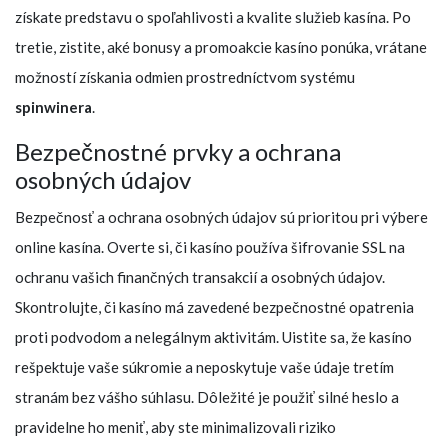
získate predstavu o spoľahlivosti a kvalite služieb kasína. Po
tretie, zistite, aké bonusy a promoakcie kasíno ponúka, vrátane
možností získania odmien prostredníctvom systému
spinwinera
.
Bezpečnostné prvky a ochrana
osobných údajov
Bezpečnosť a ochrana osobných údajov sú prioritou pri výbere
online kasína. Overte si, či kasíno používa šifrovanie SSL na
ochranu vašich finančných transakcií a osobných údajov.
Skontrolujte, či kasíno má zavedené bezpečnostné opatrenia
proti podvodom a nelegálnym aktivitám. Uistite sa, že kasíno
rešpektuje vaše súkromie a neposkytuje vaše údaje tretím
stranám bez vášho súhlasu. Dôležité je použiť silné heslo a
pravidelne ho meniť, aby ste minimalizovali riziko