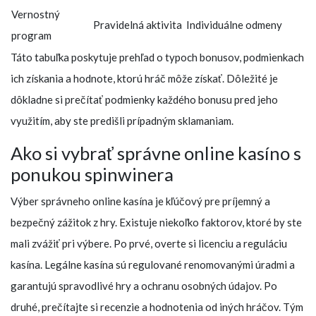
Vernostný
Pravidelná aktivita
Individuálne odmeny
program
Táto tabuľka poskytuje prehľad o typoch bonusov, podmienkach
ich získania a hodnote, ktorú hráč môže získať. Dôležité je
dôkladne si prečítať podmienky každého bonusu pred jeho
využitím, aby ste predišli prípadným sklamaniam.
Ako si vybrať správne online kasíno s
ponukou spinwinera
Výber správneho online kasína je kľúčový pre príjemný a
bezpečný zážitok z hry. Existuje niekoľko faktorov, ktoré by ste
mali zvážiť pri výbere. Po prvé, overte si licenciu a reguláciu
kasína. Legálne kasína sú regulované renomovanými úradmi a
garantujú spravodlivé hry a ochranu osobných údajov. Po
druhé, prečítajte si recenzie a hodnotenia od iných hráčov. Tým