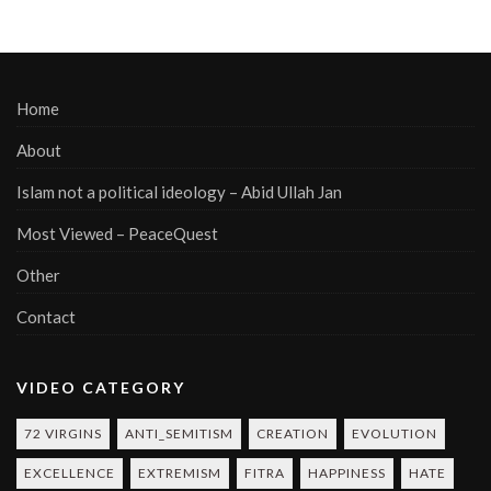
Home
About
Islam not a political ideology – Abid Ullah Jan
Most Viewed – PeaceQuest
Other
Contact
VIDEO CATEGORY
72 VIRGINS
ANTI_SEMITISM
CREATION
EVOLUTION
EXCELLENCE
EXTREMISM
FITRA
HAPPINESS
HATE