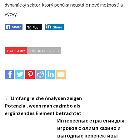
dynamický sektor, ktorý ponúka neustále nové možnosti a
výzvy.
Post
Share
Share
CATEGORY
UNCATEGORIZED
← Umfangreiche Analysen zeigen
Potenzial, wenn man cazimbo als
ergänzendes Element betrachtet
Интересные стратегии для
игроков с олимп казино и
выгодные перспективы