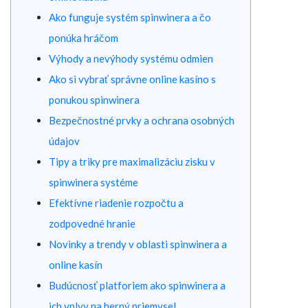
Ako funguje systém spinwinera a čo
ponúka hráčom
Výhody a nevýhody systému odmien
Ako si vybrať správne online kasíno s
ponukou spinwinera
Bezpečnostné prvky a ochrana osobných
údajov
Tipy a triky pre maximalizáciu zisku v
spinwinera systéme
Efektívne riadenie rozpočtu a
zodpovedné hranie
Novinky a trendy v oblasti spinwinera a
online kasín
Budúcnosť platforiem ako spinwinera a
ich vplyv na herný priemysel