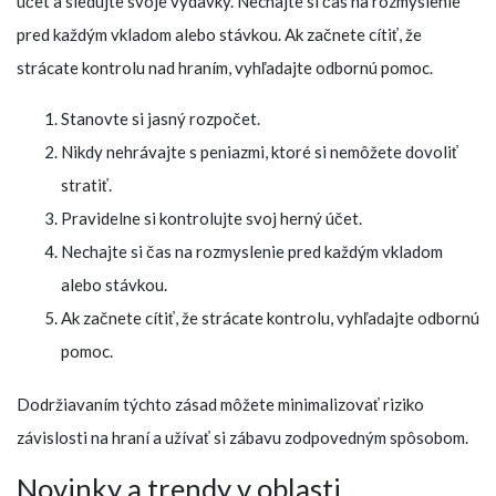
účet a sledujte svoje výdavky. Nechajte si čas na rozmyslenie
pred každým vkladom alebo stávkou. Ak začnete cítiť, že
strácate kontrolu nad hraním, vyhľadajte odbornú pomoc.
Stanovte si jasný rozpočet.
Nikdy nehrávajte s peniazmi, ktoré si nemôžete dovoliť
stratiť.
Pravidelne si kontrolujte svoj herný účet.
Nechajte si čas na rozmyslenie pred každým vkladom
alebo stávkou.
Ak začnete cítiť, že strácate kontrolu, vyhľadajte odbornú
pomoc.
Dodržiavaním týchto zásad môžete minimalizovať riziko
závislosti na hraní a užívať si zábavu zodpovedným spôsobom.
Novinky a trendy v oblasti