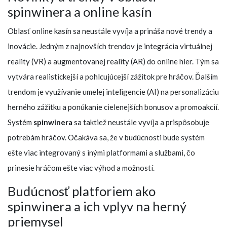
spinwinera a online kasín
Oblasť online kasín sa neustále vyvíja a prináša nové trendy a
inovácie. Jedným z najnovších trendov je integrácia virtuálnej
reality (VR) a augmentovanej reality (AR) do online hier. Tým sa
vytvára realistickejší a pohlcujúcejší zážitok pre hráčov. Ďalším
trendom je využívanie umelej inteligencie (AI) na personalizáciu
herného zážitku a ponúkanie cielenejších bonusov a promoakcií.
Systém
spinwinera
sa taktiež neustále vyvíja a prispôsobuje
potrebám hráčov. Očakáva sa, že v budúcnosti bude systém
ešte viac integrovaný s inými platformami a službami, čo
prinesie hráčom ešte viac výhod a možností.
Budúcnosť platforiem ako
spinwinera a ich vplyv na herný
priemysel