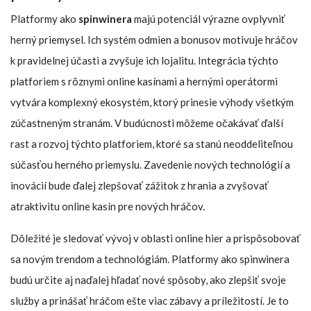
Platformy ako
spinwinera
majú potenciál výrazne ovplyvniť
herný priemysel. Ich systém odmien a bonusov motivuje hráčov
k pravidelnej účasti a zvyšuje ich lojalitu. Integrácia týchto
platforiem s rôznymi online kasínami a hernými operátormi
vytvára komplexný ekosystém, ktorý prinesie výhody všetkým
zúčastneným stranám. V budúcnosti môžeme očakávať ďalší
rast a rozvoj týchto platforiem, ktoré sa stanú neoddeliteľnou
súčasťou herného priemyslu. Zavedenie nových technológií a
inovácií bude ďalej zlepšovať zážitok z hrania a zvyšovať
atraktivitu online kasín pre nových hráčov.
Dôležité je sledovať vývoj v oblasti online hier a prispôsobovať
sa novým trendom a technológiám. Platformy ako spinwinera
budú určite aj naďalej hľadať nové spôsoby, ako zlepšiť svoje
služby a prinášať hráčom ešte viac zábavy a príležitostí. Je to