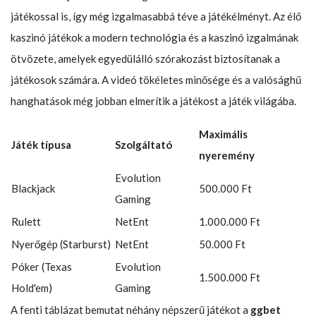
játékossal is, így még izgalmasabbá téve a játékélményt. Az élő
kaszinó játékok a modern technológia és a kaszinó izgalmának
ötvözete, amelyek egyedülálló szórakozást biztosítanak a
játékosok számára. A videó tökéletes minősége és a valósághű
hanghatások még jobban elmerítik a játékost a játék világába.
Maximális
Játék típusa
Szolgáltató
nyeremény
Evolution
Blackjack
500.000 Ft
Gaming
Rulett
NetEnt
1.000.000 Ft
Nyerőgép (Starburst)
NetEnt
50.000 Ft
Póker (Texas
Evolution
1.500.000 Ft
Hold'em)
Gaming
A fenti táblázat bemutat néhány népszerű játékot a
ggbet