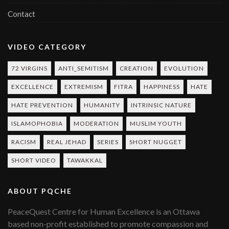
Contact
VIDEO CATEGORY
72 VIRGINS
ANTI_SEMITISM
CREATION
EVOLUTION
EXCELLENCE
EXTREMISM
FITRA
HAPPINESS
HATE
HATE PREVENTION
HUMANITY
INTRINSIC NATURE
ISLAMOPHOBIA
MODERATION
MUSLIM YOUTH
RACISM
REAL JEHAD
SERIES
SHORT NUGGET
SHORT VIDEO
TAWAKKAL
ABOUT PQCHE
PeaceQuest Centre for Human Excellence is an Ottawa
based non-profit established to promote compassion and