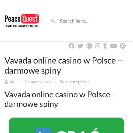
Vavada online casino w Polsce –
darmowe spiny
Abil
/
June 9, 2026
/
Uncategorized
Vavada online casino w Polsce –
darmowe spiny