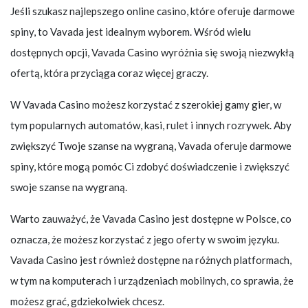
Jeśli szukasz najlepszego online casino, które oferuje darmowe
spiny, to Vavada jest idealnym wyborem. Wśród wielu
dostępnych opcji, Vavada Casino wyróżnia się swoją niezwykłą
ofertą, która przyciąga coraz więcej graczy.
W Vavada Casino możesz korzystać z szerokiej gamy gier, w
tym popularnych automatów, kasi, rulet i innych rozrywek. Aby
zwiększyć Twoje szanse na wygraną, Vavada oferuje darmowe
spiny, które mogą pomóc Ci zdobyć doświadczenie i zwiększyć
swoje szanse na wygraną.
Warto zauważyć, że Vavada Casino jest dostępne w Polsce, co
oznacza, że możesz korzystać z jego oferty w swoim języku.
Vavada Casino jest również dostępne na różnych platformach,
w tym na komputerach i urządzeniach mobilnych, co sprawia, że
możesz grać, gdziekolwiek chcesz.