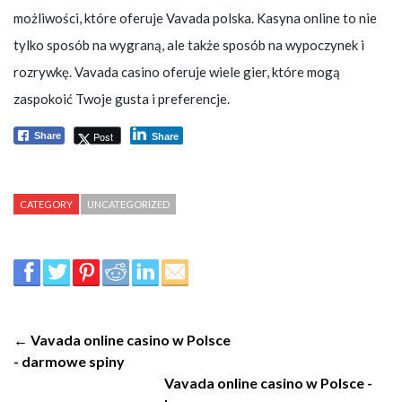
możliwości, które oferuje Vavada polska. Kasyna online to nie
tylko sposób na wygraną, ale także sposób na wypoczynek i
rozrywkę. Vavada casino oferuje wiele gier, które mogą
zaspokoić Twoje gusta i preferencje.
Post
Share
Share
CATEGORY
UNCATEGORIZED
← Vavada online casino w Polsce
- darmowe spiny
Vavada online casino w Polsce -