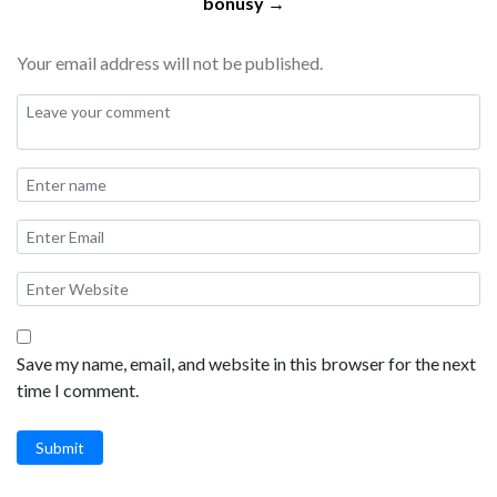
bonusy →
Your email address will not be published.
Save my name, email, and website in this browser for the next
time I comment.
Submit