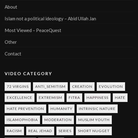
About
Islam not a political ideology – Abid Ullah Jan
Most Viewed – PeaceQuest
Other
Contact
VIDEO CATEGORY
72 VIRGINS
ANTI_SEMITISM
CREATION
EVOLUTION
EXCELLENCE
EXTREMISM
FITRA
HAPPINESS
HATE
HATE PREVENTION
HUMANITY
INTRINSIC NATURE
ISLAMOPHOBIA
MODERATION
MUSLIM YOUTH
RACISM
REAL JEHAD
SERIES
SHORT NUGGET