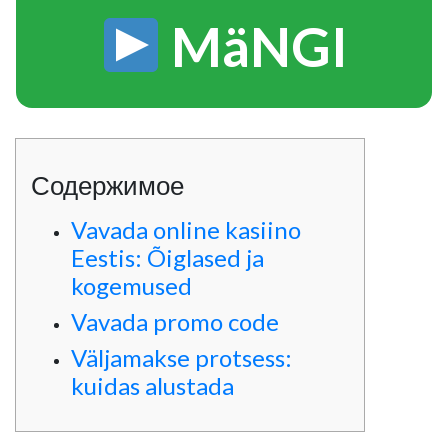
MäNGI
Содержимое
Vavada online kasiino
Eestis: Õiglased ja
kogemused
Vavada promo code
Väljamakse protsess:
kuidas alustada