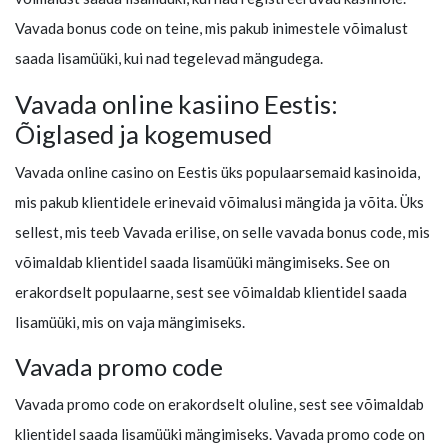
Vavada bonus code on teine, mis pakub inimestele võimalust
saada lisamüüki, kui nad tegelevad mängudega.
Vavada online kasiino Eestis:
Õiglased ja kogemused
Vavada online casino on Eestis üks populaarsemaid kasinoida,
mis pakub klientidele erinevaid võimalusi mängida ja võita. Üks
sellest, mis teeb Vavada erilise, on selle vavada bonus code, mis
võimaldab klientidel saada lisamüüki mängimiseks. See on
erakordselt populaarne, sest see võimaldab klientidel saada
lisamüüki, mis on vaja mängimiseks.
Vavada promo code
Vavada promo code on erakordselt oluline, sest see võimaldab
klientidel saada lisamüüki mängimiseks. Vavada promo code on