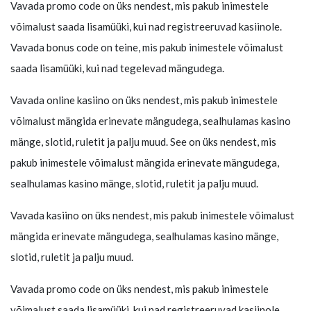
Vavada promo code on üks nendest, mis pakub inimestele
võimalust saada lisamüüki, kui nad registreeruvad kasiinole.
Vavada bonus code on teine, mis pakub inimestele võimalust
saada lisamüüki, kui nad tegelevad mängudega.
Vavada online kasiino on üks nendest, mis pakub inimestele
võimalust mängida erinevate mängudega, sealhulamas kasino
mänge, slotid, ruletit ja palju muud. See on üks nendest, mis
pakub inimestele võimalust mängida erinevate mängudega,
sealhulamas kasino mänge, slotid, ruletit ja palju muud.
Vavada kasiino on üks nendest, mis pakub inimestele võimalust
mängida erinevate mängudega, sealhulamas kasino mänge,
slotid, ruletit ja palju muud.
Vavada promo code on üks nendest, mis pakub inimestele
võimalust saada lisamüüki, kui nad registreeruvad kasiinole.