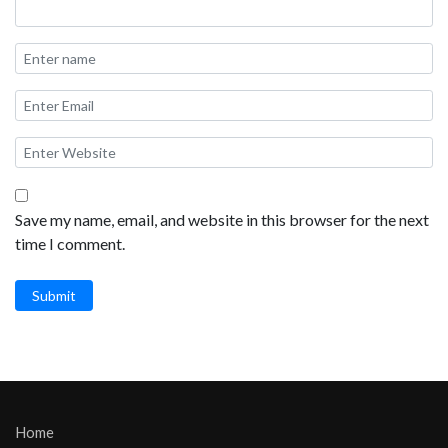
Save my name, email, and website in this browser for the next
time I comment.
Submit
Home