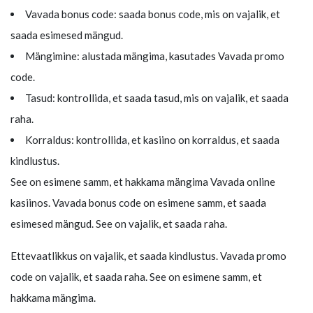
Vavada bonus code: saada bonus code, mis on vajalik, et
saada esimesed mängud.
Mängimine: alustada mängima, kasutades Vavada promo
code.
Tasud: kontrollida, et saada tasud, mis on vajalik, et saada
raha.
Korraldus: kontrollida, et kasiino on korraldus, et saada
kindlustus.
See on esimene samm, et hakkama mängima Vavada online
kasiinos. Vavada bonus code on esimene samm, et saada
esimesed mängud. See on vajalik, et saada raha.
Ettevaatlikkus on vajalik, et saada kindlustus. Vavada promo
code on vajalik, et saada raha. See on esimene samm, et
hakkama mängima.