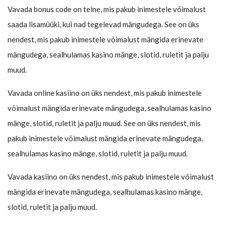
Vavada bonus code on teine, mis pakub inimestele võimalust
saada lisamüüki, kui nad tegelevad mängudega. See on üks
nendest, mis pakub inimestele võimalust mängida erinevate
mängudega, sealhulamas kasino mänge, slotid, ruletit ja palju
muud.
Vavada online kasiino on üks nendest, mis pakub inimestele
võimalust mängida erinevate mängudega, sealhulamas kasino
mänge, slotid, ruletit ja palju muud. See on üks nendest, mis
pakub inimestele võimalust mängida erinevate mängudega,
sealhulamas kasino mänge, slotid, ruletit ja palju muud.
Vavada kasiino on üks nendest, mis pakub inimestele võimalust
mängida erinevate mängudega, sealhulamas kasino mänge,
slotid, ruletit ja palju muud.