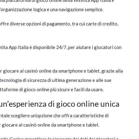
ella piattaforma di gioco online della Winnita App Italia è
n’organizzazione logica e una navigazione semplice.
ffre diverse opzioni di pagamento, tra cui carte di credito,
nita App Italia è disponibile 24/7, per aiutare i giocatori con
per giocare al casinò online da smartphone e tablet, grazie alla
tecnologia di sicurezza di ultima generazione e alle sue
taforme di gioco online più sicure e facili da usare.
un’esperienza di gioco online unica
tale scegliere un’opzione che offra caratteristiche di
r giocare al casinò online da smartphone e tablet.