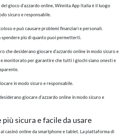
 del gioco d’azzardo online, Winnita App Italia è il luogo
 modo sicuro e responsabile.
coloso e può causare problemi finanziari e personali.
n spendere più di quanto puoi permetterti.
oro che desiderano giocare d’azzardo online in modo sicuro e
e monitorato per garantire che tutti i giochi siano onesti e
asparente.
 giocare in modo sicuro e responsabile.
e desiderano giocare d’azzardo online in modo sicuro e
 più sicura e facile da usare
e al casinò online da smartphone e tablet. La piattaforma di