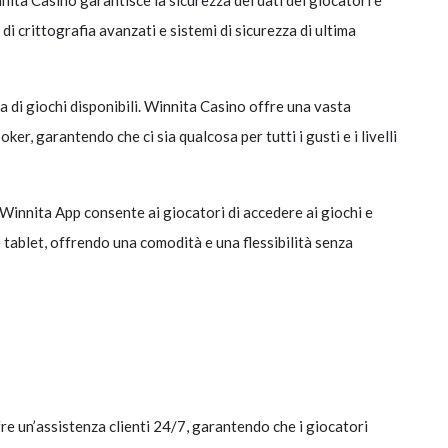
nnita Casino garantisce la sicurezza dei dati dei giocatori e
 di crittografia avanzati e sistemi di sicurezza di ultima
a di giochi disponibili. Winnita Casino offre una vasta
oker, garantendo che ci sia qualcosa per tutti i gusti e i livelli
 Winnita App consente ai giocatori di accedere ai giochi e
 tablet, offrendo una comodità e una flessibilità senza
re un’assistenza clienti 24/7, garantendo che i giocatori