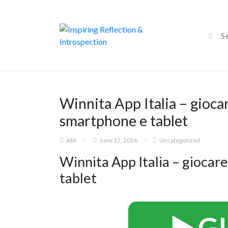
Winnita App Italia – giocar
smartphone e tablet
Abil
/
June 17, 2026
/
Uncategorized
Winnita App Italia – giocare
tablet
▶️ 