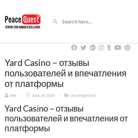
Yard Casino – отзывы
пользователей и впечатления
от платформы
Abil
/
June 19, 2026
/
Uncategorized
Yard Casino – отзывы
пользователей и впечатления от
платформы