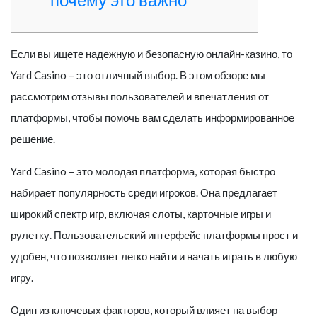
Если вы ищете надежную и безопасную онлайн-казино, то
Yard Casino – это отличный выбор. В этом обзоре мы
рассмотрим отзывы пользователей и впечатления от
платформы, чтобы помочь вам сделать информированное
решение.
Yard Casino – это молодая платформа, которая быстро
набирает популярность среди игроков. Она предлагает
широкий спектр игр, включая слоты, карточные игры и
рулетку. Пользовательский интерфейс платформы прост и
удобен, что позволяет легко найти и начать играть в любую
игру.
Один из ключевых факторов, который влияет на выбор