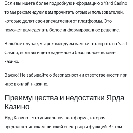
Если вы ищете более подробную информацию о Yard Casino,
то мы рекомендуем вам прочитать отзывы пользователей,
которые делят свои впечатления от платформы. Это
поможет вам сделать более информированное решение.
В любом случае, мы рекомендуем вам начать играть на Yard
Casino, если вы ищете надежное и безопасное онлайн-
казино.
Важно! Не забывайте о безопасности и ответственности при
игре в онлайн-казино.
Преимущества и недостатки Ярда
Казино
Ярд Казино – это уникальная платформа, которая
предлагает игрокам широкий спектр игр и функций. В этом