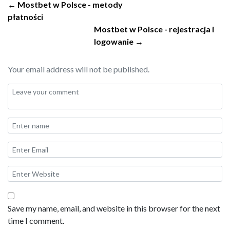
← Mostbet w Polsce - metody
płatności
Mostbet w Polsce - rejestracja i
logowanie →
Your email address will not be published.
Save my name, email, and website in this browser for the next
time I comment.