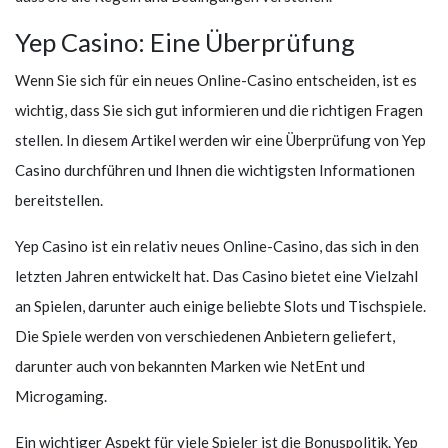
Yep Casino: Eine Überprüfung
Wenn Sie sich für ein neues Online-Casino entscheiden, ist es
wichtig, dass Sie sich gut informieren und die richtigen Fragen
stellen. In diesem Artikel werden wir eine Überprüfung von Yep
Casino durchführen und Ihnen die wichtigsten Informationen
bereitstellen.
Yep Casino ist ein relativ neues Online-Casino, das sich in den
letzten Jahren entwickelt hat. Das Casino bietet eine Vielzahl
an Spielen, darunter auch einige beliebte Slots und Tischspiele.
Die Spiele werden von verschiedenen Anbietern geliefert,
darunter auch von bekannten Marken wie NetEnt und
Microgaming.
Ein wichtiger Aspekt für viele Spieler ist die Bonuspolitik. Yep