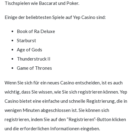
Tischspielen wie Baccarat und Poker.
Einige der beliebtesten Spiele auf Yep Casino sind:
Book of Ra Deluxe
Starburst
Age of Gods
Thunderstruck II
Game of Thrones
Wenn Sie sich für ein neues Casino entscheiden, ist es auch
wichtig, dass Sie wissen, wie Sie sich registrieren können. Yep
Casino bietet eine einfache und schnelle Registrierung, die in
wenigen Minuten abgeschlossen ist. Sie können sich
registrieren, indem Sie auf den “Registrieren”-Button klicken
und die erforderlichen Informationen eingeben.