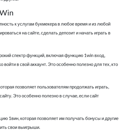
1Win
пность к услугам букмекера в любое время и из любой
ироваться на сайте, сделать депозит и начать играть в
рокий спектр функций, включая функцию 1win вход,
 войти в свой аккаунт. Это особенно полезно для тех, кто
которая позволяет пользователям продолжать играть,
сайту. Это особенно полезно в случае, если сайт
ию 1вин, которая позволяет им получать бонусы и другие
ить свои выигрыши.