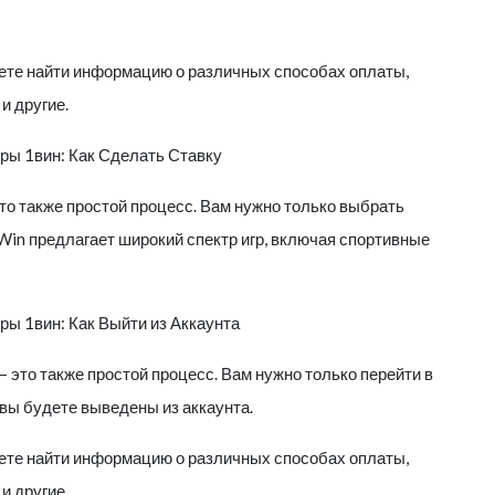
жете найти информацию о различных способах оплаты,
и другие.
ры 1вин: Как Сделать Ставку
то также простой процесс. Вам нужно только выбрать
Win предлагает широкий спектр игр, включая спортивные
ы 1вин: Как Выйти из Аккаунта
 это также простой процесс. Вам нужно только перейти в
 вы будете выведены из аккаунта.
жете найти информацию о различных способах оплаты,
и другие.