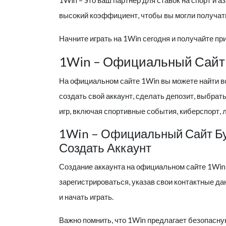
1Win – это ваш партнер для ставок на спорт и а
высокий коэффициент, чтобы вы могли получать
Начните играть на 1Win сегодня и получайте пр
1Win – Официальный Сайт 
На официальном сайте 1Win вы можете найти вс
создать свой аккаунт, сделать депозит, выбрать
игр, включая спортивные события, киберспорт, л
1Win – Официальный Сайт Бу
Создать Аккаунт
Создание аккаунта на официальном сайте 1Win 
зарегистрироваться, указав свои контактные д
и начать играть.
Важно помнить, что 1Win предлагает безопасну