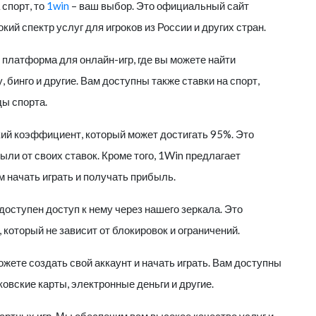
спорт, то
1win
– ваш выбор. Это официальный сайт
ий спектр услуг для игроков из России и других стран.
и платформа для онлайн-игр, где вы можете найти
, бинго и другие. Вам доступны также ставки на спорт,
ды спорта.
ий коэффициент, который может достигать 95%. Это
ыли от своих ставок. Кроме того, 1Win предлагает
м начать играть и получать прибыль.
оступен доступ к нему через нашего зеркала. Это
 который не зависит от блокировок и ограничений.
ожете создать свой аккаунт и начать играть. Вам доступны
овские карты, электронные деньги и другие.