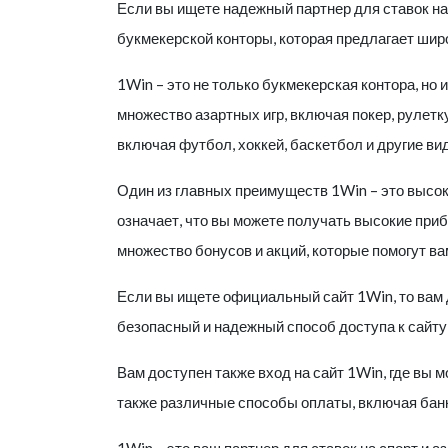
Если вы ищете надежный партнер для ставок на 
букмекерской конторы, которая предлагает широк
1Win – это не только букмекерская контора, но 
множество азартных игр, включая покер, рулетку
включая футбол, хоккей, баскетбол и другие ви
Один из главных преимуществ 1Win – это высок
означает, что вы можете получать высокие приб
множество бонусов и акций, которые помогут ва
Если вы ищете официальный сайт 1Win, то вам д
безопасный и надежный способ доступа к сайту,
Вам доступен также вход на сайт 1Win, где вы м
также различные способы оплаты, включая банк