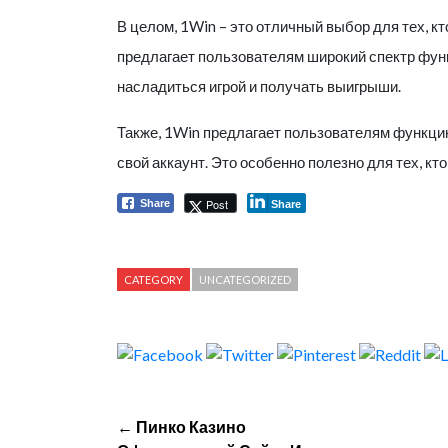
В целом, 1Win – это отличный выбор для тех, к
предлагает пользователям широкий спектр функ
насладиться игрой и получать выигрыши.
Также, 1Win предлагает пользователям функцию 
свой аккаунт. Это особенно полезно для тех, кт
Post
Share
Share
CATEGORY
UNCATEGORIZED
← Пинко Казино