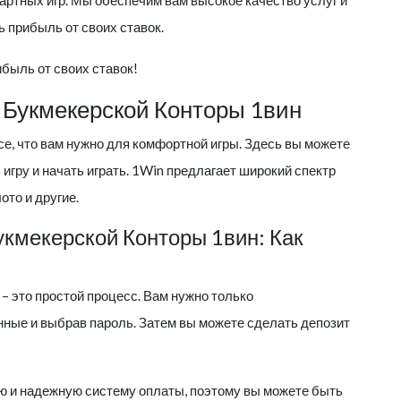
зартных игр. Мы обеспечим вам высокое качество услуг и
 прибыль от своих ставок.
ибыль от своих ставок!
Букмекерской Конторы 1вин
е, что вам нужно для комфортной игры. Здесь вы можете
 игру и начать играть. 1Win предлагает широкий спектр
ото и другие.
кмекерской Конторы 1вин: Как
– это простой процесс. Вам нужно только
анные и выбрав пароль. Затем вы можете сделать депозит
ю и надежную систему оплаты, поэтому вы можете быть