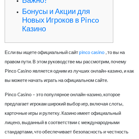
Бонусы и Акции для
Новых Игроков в Pinco
Казино
Если вы ищете официальный сайт
pinco casino
, то вы на
правом пути. В этом руководстве мы рассмотрим, почему
Pinco Casino является одним из лучших онлайн-казино, и как
вы можете начать играть на официальном сайте.
Pinco Casino – это популярное онлайн-казино, которое
предлагает игрокам широкий выбор игр, включая слоты,
карточные игры и рулетку. Казино имеет официальный
лиценз, выданный в соответствии с международными
стандартами, что обеспечивает безопасность и честность