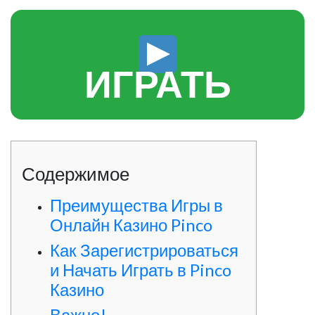
ИГРАТЬ
Содержимое
Преимущества Игры в
Онлайн Казино Pinco
Как Зарегистрироваться
и Начать Играть в Pinco
Казино
Важно!