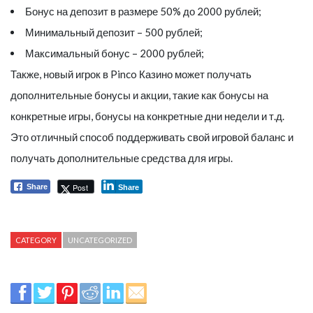
Бонус на депозит в размере 50% до 2000 рублей;
Минимальный депозит – 500 рублей;
Максимальный бонус – 2000 рублей;
Также, новый игрок в Pinco Казино может получать
дополнительные бонусы и акции, такие как бонусы на
конкретные игры, бонусы на конкретные дни недели и т.д.
Это отличный способ поддерживать свой игровой баланс и
получать дополнительные средства для игры.
Post
Share
Share
CATEGORY
UNCATEGORIZED