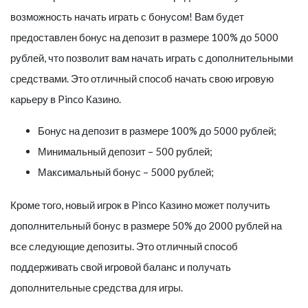
возможность начать играть с бонусом! Вам будет
предоставлен бонус на депозит в размере 100% до 5000
рублей, что позволит вам начать играть с дополнительными
средствами. Это отличный способ начать свою игровую
карьеру в Pinco Казино.
Бонус на депозит в размере 100% до 5000 рублей;
Минимальный депозит – 500 рублей;
Максимальный бонус – 5000 рублей;
Кроме того, новый игрок в Pinco Казино может получить
дополнительный бонус в размере 50% до 2000 рублей на
все следующие депозиты. Это отличный способ
поддерживать свой игровой баланс и получать
дополнительные средства для игры.