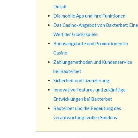
Detail
Die mobile App und ihre Funktionen
Das Casino-Angebot von Baxterbet: Eine
Welt der Glücksspiele
Bonusangebote und Promotionen im
Casino
Zahlungsmethoden und Kundenservice
bei Baxterbet
Sicherheit und Lizenzierung
Innovative Features und zukünftige
Entwicklungen bei Baxterbet
Baxterbet und die Bedeutung des
verantwortungsvollen Spielens