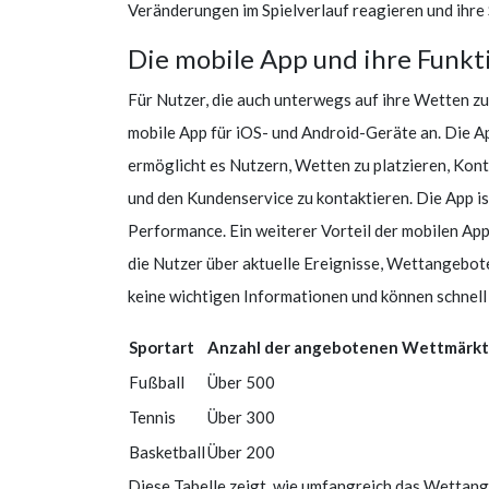
Veränderungen im Spielverlauf reagieren und ihre
Die mobile App und ihre Funkt
Für Nutzer, die auch unterwegs auf ihre Wetten z
mobile App für iOS- und Android-Geräte an. Die A
ermöglicht es Nutzern, Wetten zu platzieren, Ko
und den Kundenservice zu kontaktieren. Die App ist
Performance. Ein weiterer Vorteil der mobilen App
die Nutzer über aktuelle Ereignisse, Wettangebo
keine wichtigen Informationen und können schnell
Sportart
Anzahl der angebotenen Wettmärk
Fußball
Über 500
Tennis
Über 300
Basketball
Über 200
Diese Tabelle zeigt, wie umfangreich das Wettang