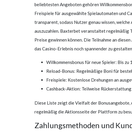
beliebtesten Angeboten gehören Willkommensbonüs
Freispiele für ausgewählte Spielautomaten und C
transparent, sodass Nutzer genau wissen, welche 
auszuzahlen. Baxterbet veranstaltet regelmäßig T
Preise gewinnen können. Die Teilnahme an diesen A
das Casino-Erlebnis noch spannender zu gestalten
Willkommensbonus für neue Spieler: Bis zu
Reload-Bonus: Regelmäßige Boni für beste
Freispiele: Kostenlose Drehungen an ausg
Cashback-Aktion: Teilweise Rückerstattung
Diese Liste zeigt die Vielfalt der Bonusangebote, 
regelmäßig die Aktionsseite der Plattform zu bes
Zahlungsmethoden und Kunde