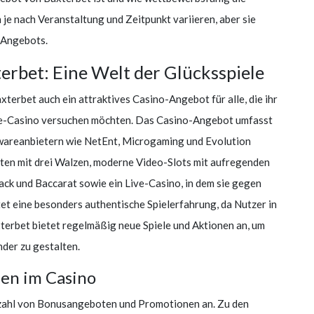
je nach Veranstaltung und Zeitpunkt variieren, aber sie
s Angebots.
rbet: Eine Welt der Glücksspiele
rbet auch ein attraktives Casino-Angebot für alle, die ihr
ive-Casino versuchen möchten. Das Casino-Angebot umfasst
twareanbietern wie NetEnt, Microgaming und Evolution
aten mit drei Walzen, moderne Video-Slots mit aufregenden
ack und Baccarat sowie ein Live-Casino, in dem sie gegen
et eine besonders authentische Spielerfahrung, da Nutzer in
terbet bietet regelmäßig neue Spiele und Aktionen an, um
der zu gestalten.
en im Casino
lzahl von Bonusangeboten und Promotionen an. Zu den