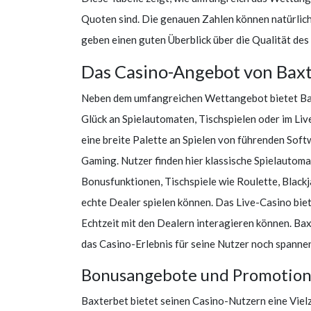
Quoten sind. Die genauen Zahlen können natürlich 
geben einen guten Überblick über die Qualität de
Das Casino-Angebot von Baxte
Neben dem umfangreichen Wettangebot bietet Baxte
Glück an Spielautomaten, Tischspielen oder im L
eine breite Palette an Spielen von führenden Sof
Gaming. Nutzer finden hier klassische Spielautom
Bonusfunktionen, Tischspiele wie Roulette, Blackj
echte Dealer spielen können. Das Live-Casino biet
Echtzeit mit den Dealern interagieren können. Bax
das Casino-Erlebnis für seine Nutzer noch spannen
Bonusangebote und Promotion
Baxterbet bietet seinen Casino-Nutzern eine Vie