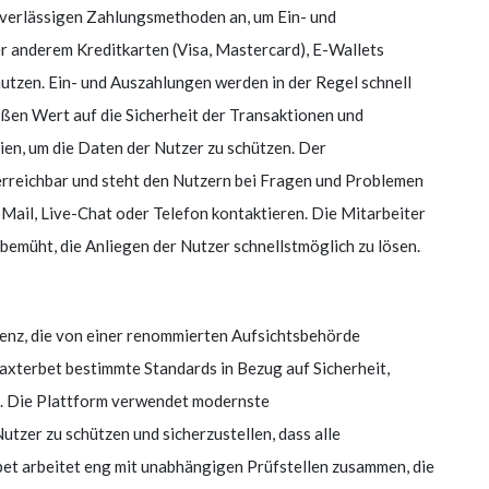
zuverlässigen Zahlungsmethoden an, um Ein- und
r anderem Kreditkarten (Visa, Mastercard), E-Wallets
nutzen. Ein- und Auszahlungen werden in der Regel schnell
oßen Wert auf die Sicherheit der Transaktionen und
n, um die Daten der Nutzer zu schützen. Der
erreichbar und steht den Nutzern bei Fragen und Problemen
Mail, Live-Chat oder Telefon kontaktieren. Die Mitarbeiter
bemüht, die Anliegen der Nutzer schnellstmöglich zu lösen.
zenz, die von einer renommierten Aufsichtsbehörde
Baxterbet bestimmte Standards in Bezug auf Sicherheit,
t. Die Plattform verwendet modernste
tzer zu schützen und sicherzustellen, dass alle
et arbeitet eng mit unabhängigen Prüfstellen zusammen, die