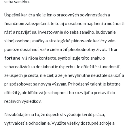
seba samého.
Úspešná kariéra nie je len o pracovných povinnostiach a
finančnom zabezpečení. Je to aj o osobnom naplnení a možnosti
rásť a rozvíjať sa. Investovanie do seba samého, budovanie
silnej osobnej značky a strategické plánovanie kariéry vám
pomôže dosiahnuť vaše ciele a žiť plnohodnotný život.
Thor
fortune
, v širšom kontexte, symbolizuje túto snahu o
sebarealizáciu a dosiahnutie úspechu. Je dôležité si uvedomiť,
že úspech je cesta, nie cieľ, a že je nevyhnutné neustále sa učiť a
prispôsobovať sa novým výzvam. Prirodzený talent je istotne
dôležitý, ale kľúčová je schopnosť ho rozvíjať a pretaviť do
reálnych výsledkov.
Nezabúdajte na to, že úspech si vyžaduje tvrdú prácu,
vytrvalosť a odhodlanie. Využite všetky dostupné zdroje a