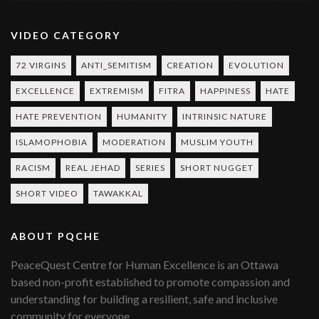
VIDEO CATEGORY
72 VIRGINS
ANTI_SEMITISM
CREATION
EVOLUTION
EXCELLENCE
EXTREMISM
FITRA
HAPPINESS
HATE
HATE PREVENTION
HUMANITY
INTRINSIC NATURE
ISLAMOPHOBIA
MODERATION
MUSLIM YOUTH
RACISM
REAL JEHAD
SERIES
SHORT NUGGET
SHORT VIDEO
TAWAKKAL
ABOUT PQCHE
PeaceQuest Centre for Human Excellence is an Ottawa
based non-profit established to promote compassion and
understanding for building a resilient, safe and inclusive
community for everyone.