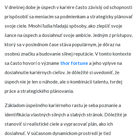
V dnešnej dobe je úspech v kariére často závislý od schopnosti
prispôsobiť sa meniacim sa podmienkam a strategicky plánovať
svoje ciele. Mnohí ľudia hľadajú spôsoby, ako zlepšiť svoje
šance na úspech a dosiahnuť svoje ambície. Jedným z prístupov,
ktorý sa v poslednom čase stáva populárnym, je dôraz na
osobnú značku a budovanie silnej reputácie. V tomto kontexte
sa často hovorí o význame
thor fortune
a jeho vplyve na
dosiahnutie kariérnych cieľov. Je dôležité si uvedomiť, že
úspech nie je len o náhode, ale o kombinácii talentu, tvrdej
práce a strategického plánovania.
Základom úspešného kariérneho rastu je seba poznanie a
identifikácia vlastných silných a slabých stránok. Dôležité je
stanoviť si realistické ciele a vypracovať plán, ako ich
dosiahnuť. V súčasnom dynamickom prostredí je tiež