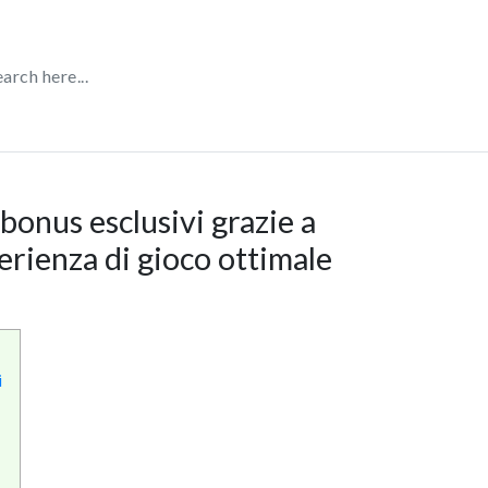
bonus esclusivi grazie a
erienza di gioco ottimale
i