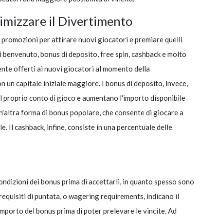
imizzare il Divertimento
promozioni per attirare nuovi giocatori e premiare quelli
 benvenuto, bonus di deposito, free spin, cashback e molto
nte offerti ai nuovi giocatori al momento della
n un capitale iniziale maggiore. I bonus di deposito, invece,
l proprio conto di gioco e aumentano l'importo disponibile
 un'altra forma di bonus popolare, che consente di giocare a
 Il cashback, infine, consiste in una percentuale delle
ondizioni dei bonus prima di accettarli, in quanto spesso sono
I requisiti di puntata, o wagering requirements, indicano il
mporto del bonus prima di poter prelevare le vincite. Ad