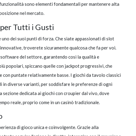
e funzionalità sono elementi fondamentali per mantenere alta
 posizione nel mercato.
per Tutti i Gusti
 uno dei suoi punti di forza. Che siate appassionati di slot
ù innovative, troverete sicuramente qualcosa che fa per voi.
i software del settore, garantendo così la qualità e
e più popolari, spiccano quelle con jackpot progressivi, che
he con puntate relativamente basse. I giochi da tavolo classici
i in diverse varianti, per soddisfare le preferenze di ogni
a sezione dedicata ai giochi con croupier dal vivo, dove
empo reale, proprio come in un casinò tradizionale.
o
perienza di gioco unica e coinvolgente. Grazie alla