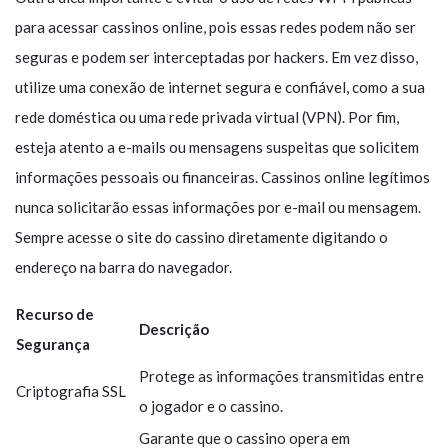
para acessar cassinos online, pois essas redes podem não ser
seguras e podem ser interceptadas por hackers. Em vez disso,
utilize uma conexão de internet segura e confiável, como a sua
rede doméstica ou uma rede privada virtual (VPN). Por fim,
esteja atento a e-mails ou mensagens suspeitas que solicitem
informações pessoais ou financeiras. Cassinos online legítimos
nunca solicitarão essas informações por e-mail ou mensagem.
Sempre acesse o site do cassino diretamente digitando o
endereço na barra do navegador.
Recurso de
Descrição
Segurança
Protege as informações transmitidas entre
Criptografia SSL
o jogador e o cassino.
Garante que o cassino opera em