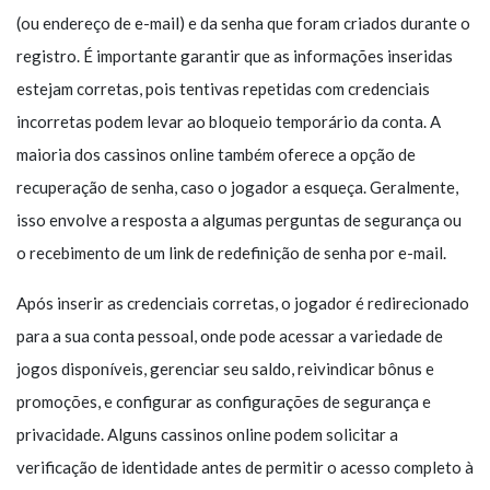
(ou endereço de e-mail) e da senha que foram criados durante o
registro. É importante garantir que as informações inseridas
estejam corretas, pois tentivas repetidas com credenciais
incorretas podem levar ao bloqueio temporário da conta. A
maioria dos cassinos online também oferece a opção de
recuperação de senha, caso o jogador a esqueça. Geralmente,
isso envolve a resposta a algumas perguntas de segurança ou
o recebimento de um link de redefinição de senha por e-mail.
Após inserir as credenciais corretas, o jogador é redirecionado
para a sua conta pessoal, onde pode acessar a variedade de
jogos disponíveis, gerenciar seu saldo, reivindicar bônus e
promoções, e configurar as configurações de segurança e
privacidade. Alguns cassinos online podem solicitar a
verificação de identidade antes de permitir o acesso completo à