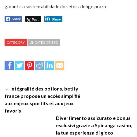
garantir a sustentabilidade do setor a longo prazo.
Post
Share
Share
CATEGORY
UNCATEGORIZED
← Intégralité des options, betify
france propose un accès simplifié
aux enjeux sportifs et aux jeux
favoris
Divertimento assicurato e bonus
esclusivi grazie a Spinanga casino,
la tua esperienza di gioco