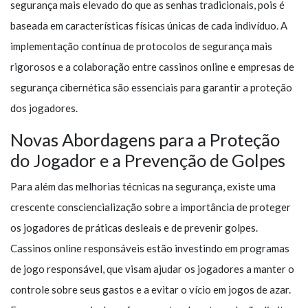
segurança mais elevado do que as senhas tradicionais, pois é
baseada em características físicas únicas de cada indivíduo. A
implementação contínua de protocolos de segurança mais
rigorosos e a colaboração entre cassinos online e empresas de
segurança cibernética são essenciais para garantir a proteção
dos jogadores.
Novas Abordagens para a Proteção
do Jogador e a Prevenção de Golpes
Para além das melhorias técnicas na segurança, existe uma
crescente consciencialização sobre a importância de proteger
os jogadores de práticas desleais e de prevenir golpes.
Cassinos online responsáveis estão investindo em programas
de jogo responsável, que visam ajudar os jogadores a manter o
controle sobre seus gastos e a evitar o vício em jogos de azar.