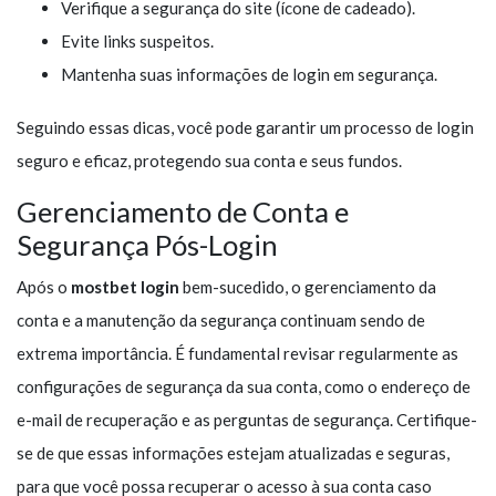
Verifique a segurança do site (ícone de cadeado).
Evite links suspeitos.
Mantenha suas informações de login em segurança.
Seguindo essas dicas, você pode garantir um processo de login
seguro e eficaz, protegendo sua conta e seus fundos.
Gerenciamento de Conta e
Segurança Pós-Login
Após o
mostbet login
bem-sucedido, o gerenciamento da
conta e a manutenção da segurança continuam sendo de
extrema importância. É fundamental revisar regularmente as
configurações de segurança da sua conta, como o endereço de
e-mail de recuperação e as perguntas de segurança. Certifique-
se de que essas informações estejam atualizadas e seguras,
para que você possa recuperar o acesso à sua conta caso