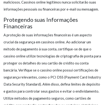
maliciosos. Cassinos online legítimos nunca solicitarão suas
informações pessoais ou financeiras por e-mail ou mensagem.
Protegendo suas Informações
Financeiras
A proteção de suas informações financeiras é um aspecto
crucial da segurança em cassinos online. Ao adicionar um
método de pagamento à sua conta, certifique-se de que o
cassino online utilize tecnologias de criptografia de ponta para
proteger os detalhes do seu cartão de crédito ou conta
bancária. Verifique se o cassino online possui certificações de
segurança relevantes, como o PCI DSS (Payment Card Industry
Data Security Standard). Além disso, defina limites de depósito
e gastos para controlar seus gastos e evitar o endividamento.
Utilize métodos de pagamento seguros, como cartões de