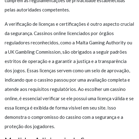
cumprem as regulamentações de privacidade estabelecidas
pelas autoridades competentes.
A verificação de licenças e certificações é outro aspecto crucial
da segurança. Cassinos online licenciados por órgãos
reguladores reconhecidos, como a Malta Gaming Authority ou
a UK Gambling Commission, são obrigados a seguir padrões
estritos de operação e a garantir a justiça e a transparência
dos jogos. Essas licenças servem como um selo de aprovação,
indicando que o cassino passou por uma avaliação completa e
atende aos requisitos regulatórios. Ao escolher um cassino
online, é essencial verificar se ele possui uma licença válida e se
essa licença é exibida de forma visível em seu site. Isso
demonstra o compromisso do cassino com a segurança e a
proteção dos jogadores.