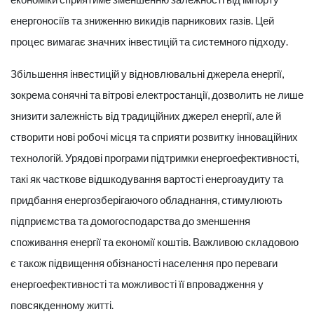
енергоносіїв та зниженню викидів парникових газів. Цей
процес вимагає значних інвестицій та системного підходу.
Збільшення інвестицій у відновлювальні джерела енергії,
зокрема сонячні та вітрові електростанції, дозволить не лише
знизити залежність від традиційних джерел енергії, але й
створити нові робочі місця та сприяти розвитку інноваційних
технологій. Урядові програми підтримки енергоефективності,
такі як часткове відшкодування вартості енергоаудиту та
придбання енергозберігаючого обладнання, стимулюють
підприємства та домогосподарства до зменшення
споживання енергії та економії коштів. Важливою складовою
є також підвищення обізнаності населення про переваги
енергоефективності та можливості її впровадження у
повсякденному житті.