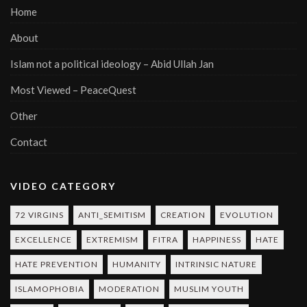
Home
About
Islam not a political ideology – Abid Ullah Jan
Most Viewed – PeaceQuest
Other
Contact
VIDEO CATEGORY
72 VIRGINS
ANTI_SEMITISM
CREATION
EVOLUTION
EXCELLENCE
EXTREMISM
FITRA
HAPPINESS
HATE
HATE PREVENTION
HUMANITY
INTRINSIC NATURE
ISLAMOPHOBIA
MODERATION
MUSLIM YOUTH