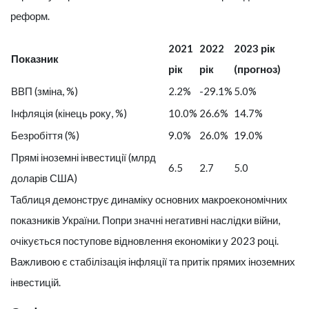
реформ.
2021
2022
2023 рік
Показник
рік
рік
(прогноз)
ВВП (зміна, %)
2.2%
-29.1%
5.0%
Інфляція (кінець року, %)
10.0%
26.6%
14.7%
Безробіття (%)
9.0%
26.0%
19.0%
Прямі іноземні інвестиції (млрд
6.5
2.7
5.0
доларів США)
Таблиця демонструє динаміку основних макроекономічних
показників України. Попри значні негативні наслідки війни,
очікується поступове відновлення економіки у 2023 році.
Важливою є стабілізація інфляції та притік прямих іноземних
інвестицій.