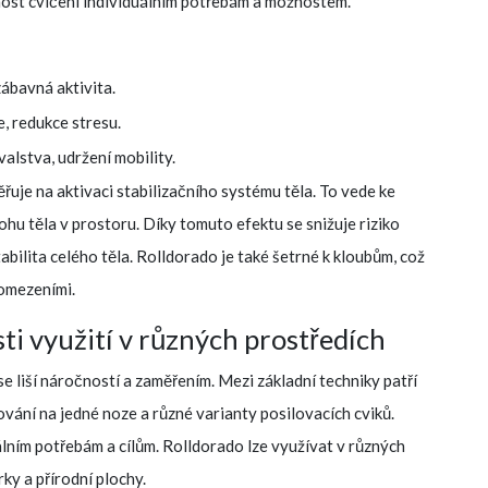
čnost cvičení individuálním potřebám a možnostem.
ábavná aktivita.
e, redukce stresu.
alstva, udržení mobility.
řuje na aktivaci stabilizačního systému těla. To vede ke
hu těla v prostoru. Díky tomuto efektu se snižuje riziko
tabilita celého těla. Rolldorado je také šetrné k kloubům, což
 omezeními.
ti využití v různých prostředích
se liší náročností a zaměřením. Mezi základní techniky patří
ání na jedné noze a různé varianty posilovacích cviků.
lním potřebám a cílům. Rolldorado lze využívat v různých
rky a přírodní plochy.