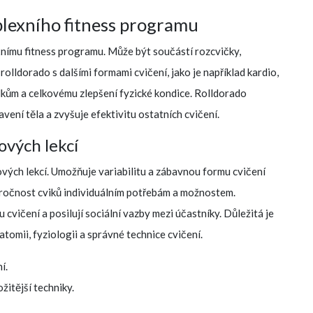
plexního fitness programu
xnímu fitness programu. Může být součástí rozcvičky,
lldorado s dalšími formami cvičení, jako je například kardio,
edkům a celkovému zlepšení fyzické kondice. Rolldorado
ení těla a zvyšuje efektivitu ostatních cvičení.
ových lekcí
ových lekcí. Umožňuje variabilitu a zábavnou formu cvičení
áročnost cviků individuálním potřebám a možnostem.
cvičení a posilují sociální vazby mezi účastníky. Důležitá je
atomii, fyziologii a správné technice cvičení.
í.
žitější techniky.