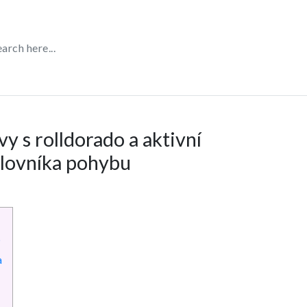
y s rolldorado a aktivní
lovníka pohybu
o
a