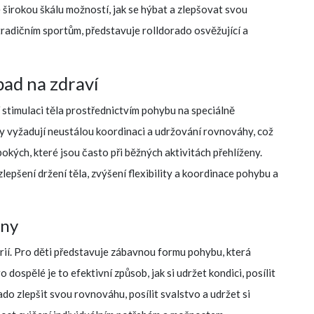
širokou škálu možností, jak se hýbat a zlepšovat svou
k tradičním sportům, představuje rolldorado osvěžující a
pad na zdraví
stimulaci těla prostřednictvím pohybu na speciálně
 vyžadují neustálou koordinaci a udržování rovnováhy, což
bokých, které jsou často při běžných aktivitách přehlíženy.
zlepšení držení těla, zvýšení flexibility a koordinace pohybu a
iny
rií. Pro děti představuje zábavnou formu pohybu, která
 dospělé je to efektivní způsob, jak si udržet kondici, posílit
ado zlepšit svou rovnováhu, posílit svalstvo a udržet si