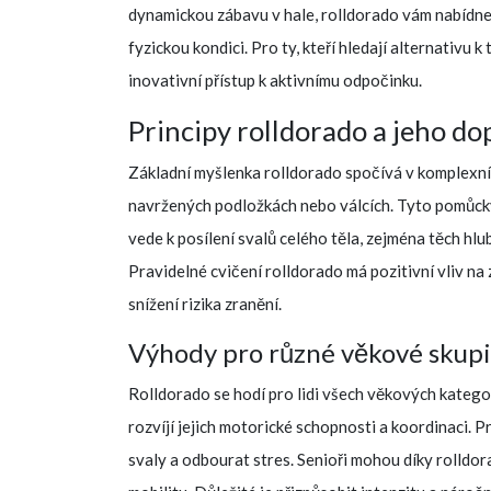
dynamickou zábavu v hale, rolldorado vám nabídne 
fyzickou kondici. Pro ty, kteří hledají alternativu 
inovativní přístup k aktivnímu odpočinku.
Principy rolldorado a jeho do
Základní myšlenka rolldorado spočívá v komplexní 
navržených podložkách nebo válcích. Tyto pomůcky
vede k posílení svalů celého těla, zejména těch hlu
Pravidelné cvičení rolldorado má pozitivní vliv na 
snížení rizika zranění.
Výhody pro různé věkové skup
Rolldorado se hodí pro lidi všech věkových katego
rozvíjí jejich motorické schopnosti a koordinaci. Pro
svaly a odbourat stres. Senioři mohou díky rolldor