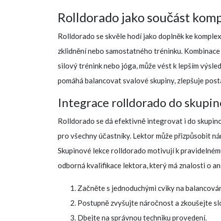
Rolldorado jako součást kom
Rolldorado se skvěle hodí jako doplněk ke komple
zklidnění nebo samostatného tréninku. Kombinace ro
silový trénink nebo jóga, může vést k lepším výsl
pomáhá balancovat svalové skupiny, zlepšuje postav
Integrace rolldorado do skupin
Rolldorado se dá efektivně integrovat i do skupin
pro všechny účastníky. Lektor může přizpůsobit n
Skupinové lekce rolldorado motivují k pravidelnému 
odborná kvalifikace lektora, který má znalosti o an
Začněte s jednoduchými cviky na balancován
Postupně zvyšujte náročnost a zkoušejte slo
Dbejte na správnou techniku provedení.