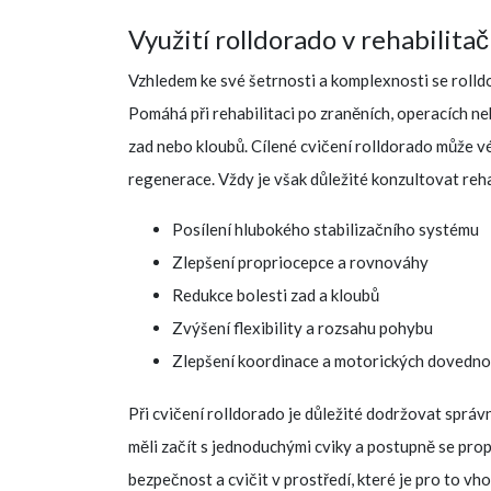
Využití rolldorado v rehabilita
Vzhledem ke své šetrnosti a komplexnosti se rolldo
Pomáhá při rehabilitaci po zraněních, operacích ne
zad nebo kloubů. Cílené cvičení rolldorado může vé
regenerace. Vždy je však důležité konzultovat reh
Posílení hlubokého stabilizačního systému
Zlepšení propriocepce a rovnováhy
Redukce bolesti zad a kloubů
Zvýšení flexibility a rozsahu pohybu
Zlepšení koordinace a motorických dovedno
Při cvičení rolldorado je důležité dodržovat sprá
měli začít s jednoduchými cviky a postupně se prop
bezpečnost a cvičit v prostředí, které je pro to 