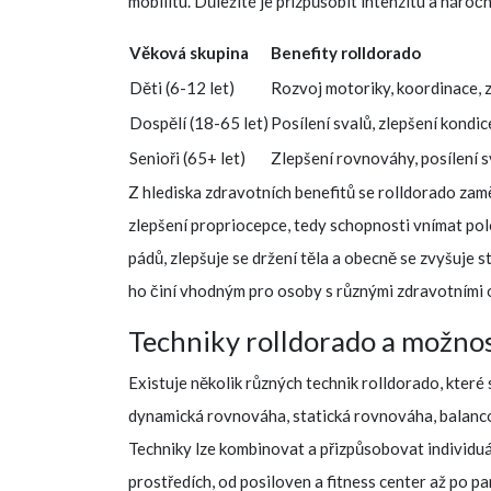
mobilitu. Důležité je přizpůsobit intenzitu a náro
Věková skupina
Benefity rolldorado
Děti (6-12 let)
Rozvoj motoriky, koordinace, z
Dospělí (18-65 let)
Posílení svalů, zlepšení kondic
Senioři (65+ let)
Zlepšení rovnováhy, posílení sv
Z hlediska zdravotních benefitů se rolldorado zamě
zlepšení propriocepce, tedy schopnosti vnímat polo
pádů, zlepšuje se držení těla a obecně se zvyšuje s
ho činí vhodným pro osoby s různými zdravotními
Techniky rolldorado a možnos
Existuje několik různých technik rolldorado, které 
dynamická rovnováha, statická rovnováha, balancov
Techniky lze kombinovat a přizpůsobovat individuá
prostředích, od posiloven a fitness center až po pa