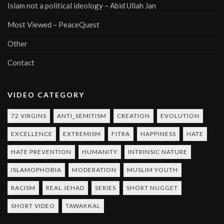
Islam not a political ideology – Abid Ullah Jan
Most Viewed – PeaceQuest
Other
Contact
VIDEO CATEGORY
72 VIRGINS
ANTI_SEMITISM
CREATION
EVOLUTION
EXCELLENCE
EXTREMISM
FITRA
HAPPINESS
HATE
HATE PREVENTION
HUMANITY
INTRINSIC NATURE
ISLAMOPHOBIA
MODERATION
MUSLIM YOUTH
RACISM
REAL JEHAD
SERIES
SHORT NUGGET
SHORT VIDEO
TAWAKKAL