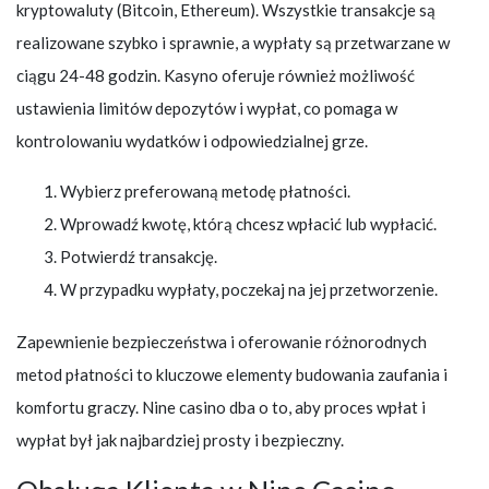
kryptowaluty (Bitcoin, Ethereum). Wszystkie transakcje są
realizowane szybko i sprawnie, a wypłaty są przetwarzane w
ciągu 24-48 godzin. Kasyno oferuje również możliwość
ustawienia limitów depozytów i wypłat, co pomaga w
kontrolowaniu wydatków i odpowiedzialnej grze.
Wybierz preferowaną metodę płatności.
Wprowadź kwotę, którą chcesz wpłacić lub wypłacić.
Potwierdź transakcję.
W przypadku wypłaty, poczekaj na jej przetworzenie.
Zapewnienie bezpieczeństwa i oferowanie różnorodnych
metod płatności to kluczowe elementy budowania zaufania i
komfortu graczy. Nine casino dba o to, aby proces wpłat i
wypłat był jak najbardziej prosty i bezpieczny.