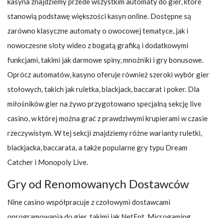
kasyna znajdziemy przede wszystkim automaty do gier, które
stanowią podstawę większości kasyn online. Dostępne są
zarówno klasyczne automaty o owocowej tematyce, jak i
nowoczesne sloty wideo z bogatą grafiką i dodatkowymi
funkcjami, takimi jak darmowe spiny, mnożniki i gry bonusowe.
Oprócz automatów, kasyno oferuje również szeroki wybór gier
stołowych, takich jak ruletka, blackjack, baccarat i poker. Dla
miłośników gier na żywo przygotowano specjalną sekcję live
casino, w której można grać z prawdziwymi krupierami w czasie
rzeczywistym. W tej sekcji znajdziemy różne warianty ruletki,
blackjacka, baccarata, a także popularne gry typu Dream
Catcher i Monopoly Live.
Gry od Renomowanych Dostawców
Nine casino współpracuje z czołowymi dostawcami
oprogramowania do gier, takimi jak NetEnt, Microgaming,