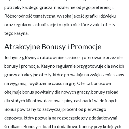
potrzeby każdego gracza, niezależnie od jego preferencji.
Różnorodność tematyczna, wysoka jakość grafiki i dźwięku
oraz regularne aktualizacje to tylko niektóre z zalet oferty
tego kasyna.
Atrakcyjne Bonusy i Promocje
Jednym z głównych atutów nine casino są oferowane przez nie
bonusy i promocje. Kasyno regularnie przygotowuje dla swoich
graczy atrakcyjne oferty, które pozwalają na zwiększenie szans
na wygraną i wydłużenie czasu na grę. Oferta bonusowa
obejmuje bonus powitalny dla nowych graczy, bonusy reload
dla stałych klientów, darmowe spiny, cashback i wiele innych.
Bonus powitalny to zazwyczaj procent od pierwszego
depozytu, który pozwala na rozpoczęcie gry z dodatkowymi
środkami. Bonusy reload to dodatkowe bonusy przy kolejnych