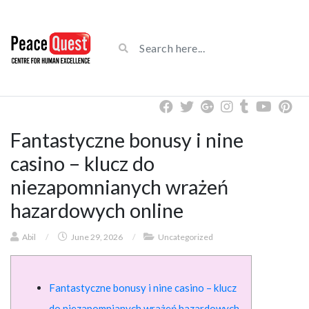
Fantastyczne bonusy i nine
casino – klucz do
niezapomnianych wrażeń
hazardowych online
Abil
/
June 29, 2026
/
Uncategorized
Fantastyczne bonusy i nine casino – klucz
do niezapomnianych wrażeń hazardowych