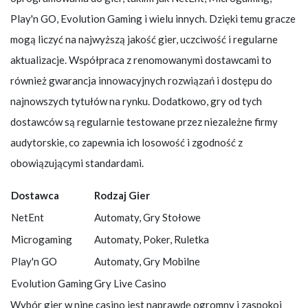
Play'n GO, Evolution Gaming i wielu innych. Dzięki temu gracze
mogą liczyć na najwyższą jakość gier, uczciwość i regularne
aktualizacje. Współpraca z renomowanymi dostawcami to
również gwarancja innowacyjnych rozwiązań i dostępu do
najnowszych tytułów na rynku. Dodatkowo, gry od tych
dostawców są regularnie testowane przez niezależne firmy
audytorskie, co zapewnia ich losowość i zgodność z
obowiązującymi standardami.
Dostawca
Rodzaj Gier
NetEnt
Automaty, Gry Stołowe
Microgaming
Automaty, Poker, Ruletka
Play'n GO
Automaty, Gry Mobilne
Evolution Gaming
Gry Live Casino
Wybór gier w nine casino jest naprawdę ogromny i zaspokoi