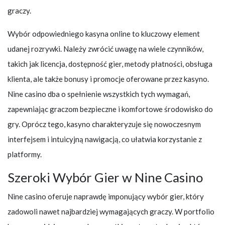
graczy.
Wybór odpowiedniego kasyna online to kluczowy element
udanej rozrywki. Należy zwrócić uwagę na wiele czynników,
takich jak licencja, dostępność gier, metody płatności, obsługa
klienta, ale także bonusy i promocje oferowane przez kasyno.
Nine casino dba o spełnienie wszystkich tych wymagań,
zapewniając graczom bezpieczne i komfortowe środowisko do
gry. Oprócz tego, kasyno charakteryzuje się nowoczesnym
interfejsem i intuicyjną nawigacją, co ułatwia korzystanie z
platformy.
Szeroki Wybór Gier w Nine Casino
Nine casino oferuje naprawdę imponujący wybór gier, który
zadowoli nawet najbardziej wymagających graczy. W portfolio