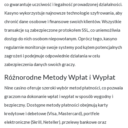
co gwarantuje uczciwość i legalność prowadzonej działalności.
Kasyno wykorzystuje najnowsze technologie szyfrowania, aby
chronić dane osobowe i finansowe swoich klientów. Wszystkie
transakcje są zabezpieczone protokołem SSL, co uniemożliwia
dostęp do nich osobom niepowołanym. Oprócz tego, kasyno
regularnie monitoruje swoje systemy pod kątem potencjalnych
zagrożeń i podejmuje odpowiednie działania w celu
zabezpieczenia danych swoich graczy.
Różnorodne Metody Wpłat i Wypłat
Nine casino oferuje szeroki wybór metod płatności, co pozwala
graczom na dokonanie wpłat i wypłat w sposób wygodny i
bezpieczny. Dostępne metody płatności obejmują karty
kredytowe i debetowe (Visa, Mastercard), portfele
elektroniczne (Skrill, Neteller), przelewy bankowe oraz