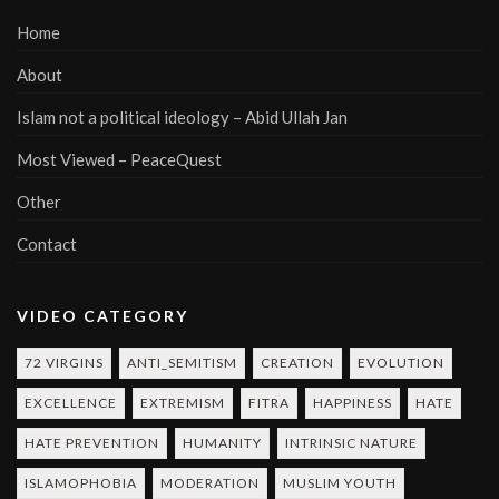
Home
About
Islam not a political ideology – Abid Ullah Jan
Most Viewed – PeaceQuest
Other
Contact
VIDEO CATEGORY
72 VIRGINS
ANTI_SEMITISM
CREATION
EVOLUTION
EXCELLENCE
EXTREMISM
FITRA
HAPPINESS
HATE
HATE PREVENTION
HUMANITY
INTRINSIC NATURE
ISLAMOPHOBIA
MODERATION
MUSLIM YOUTH