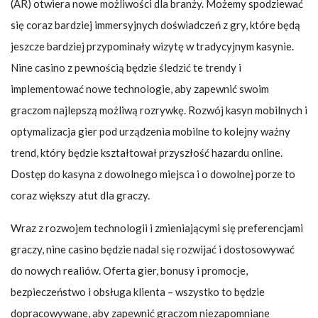
(AR) otwiera nowe możliwości dla branży. Możemy spodziewać
się coraz bardziej immersyjnych doświadczeń z gry, które będą
jeszcze bardziej przypominały wizytę w tradycyjnym kasynie.
Nine casino z pewnością będzie śledzić te trendy i
implementować nowe technologie, aby zapewnić swoim
graczom najlepszą możliwą rozrywkę. Rozwój kasyn mobilnych i
optymalizacja gier pod urządzenia mobilne to kolejny ważny
trend, który będzie kształtował przyszłość hazardu online.
Dostęp do kasyna z dowolnego miejsca i o dowolnej porze to
coraz większy atut dla graczy.
Wraz z rozwojem technologii i zmieniającymi się preferencjami
graczy, nine casino będzie nadal się rozwijać i dostosowywać
do nowych realiów. Oferta gier, bonusy i promocje,
bezpieczeństwo i obsługa klienta – wszystko to będzie
dopracowywane, aby zapewnić graczom niezapomniane